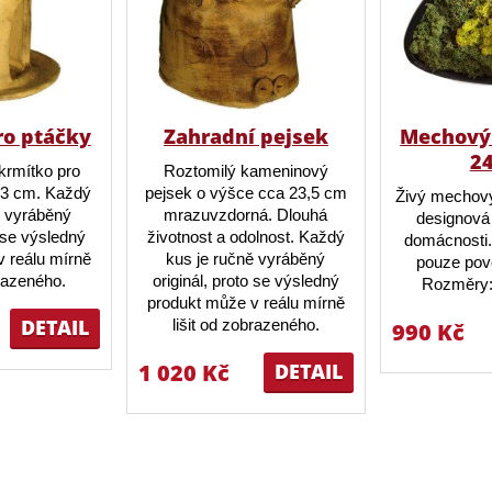
ro ptáčky
Zahradní pejsek
Mechový 
2
krmítko pro
Roztomilý kameninový
23 cm. Každý
pejsek o výšce cca 23,5 cm
Živý mechový
ě vyráběný
mrazuvzdorná. Dlouhá
designová 
o se výsledný
životnost a odolnost. Každý
domácnosti.
 reálu mírně
kus je ručně vyráběný
pouze pov
brazeného.
originál, proto se výsledný
Rozměry:
produkt může v reálu mírně
DETAIL
lišit od zobrazeného.
990 Kč
1 020 Kč
DETAIL