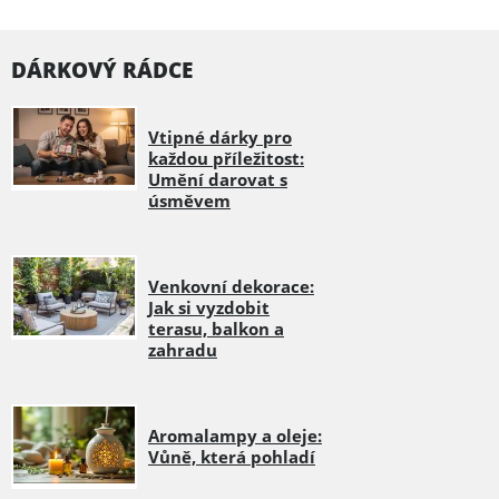
DÁRKOVÝ RÁDCE
Vtipné dárky pro
každou příležitost:
Umění darovat s
úsměvem
Venkovní dekorace:
Jak si vyzdobit
terasu, balkon a
zahradu
Aromalampy a oleje:
Vůně, která pohladí