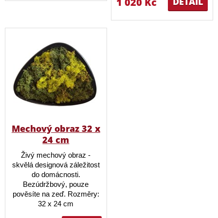
1 020 Kč
DETAIL
Mechový obraz 32 x
24 cm
Živý mechový obraz -
skvělá designová záležitost
do domácnosti.
Bezúdržbový, pouze
pověsíte na zeď. Rozměry:
32 x 24 cm