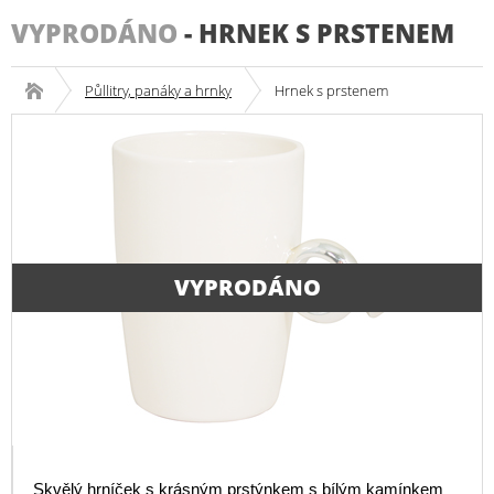
VYPRODÁNO
-
HRNEK S PRSTENEM
Půllitry, panáky a hrnky
Hrnek s prstenem
VYPRODÁNO
Skvělý hrníček s krásným prstýnkem s bílým kamínkem