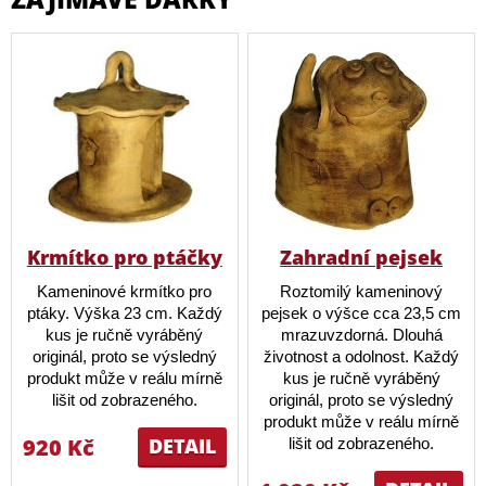
Krmítko pro ptáčky
Zahradní pejsek
Kameninové krmítko pro
Roztomilý kameninový
ptáky. Výška 23 cm. Každý
pejsek o výšce cca 23,5 cm
kus je ručně vyráběný
mrazuvzdorná. Dlouhá
originál, proto se výsledný
životnost a odolnost. Každý
produkt může v reálu mírně
kus je ručně vyráběný
lišit od zobrazeného.
originál, proto se výsledný
produkt může v reálu mírně
920 Kč
DETAIL
lišit od zobrazeného.