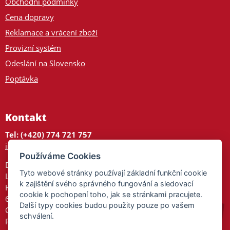
Obchodní podmínky
Cena dopravy
Reklamace a vrácení zboží
Provizní systém
Odeslání na Slovensko
Poptávka
Kontakt
Tel: (+420) 774 721 757
info@tajnedarky.cz
Používáme Cookies
Dárkové centrum
Tyto webové stránky používají základní funkční cookie
Legionářů 2
k zajištění svého správného fungování a sledovací
Hodonín
cookie k pochopení toho, jak se stránkami pracujete.
695 01
Další typy cookies budou použity pouze po vašem
Otevřeno:
schválení.
Po-Pá 9-17