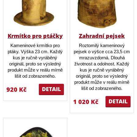
Krmítko pro ptáčky
Zahradní pejsek
Kameninové krmítko pro
Roztomilý kameninový
ptáky. Výška 23 cm. Každý
pejsek o výšce cca 23,5 cm
kus je ručně vyráběný
mrazuvzdorná. Dlouhá
originál, proto se výsledný
životnost a odolnost. Každý
produkt může v reálu mírně
kus je ručně vyráběný
lišit od zobrazeného.
originál, proto se výsledný
produkt může v reálu mírně
920 Kč
DETAIL
lišit od zobrazeného.
1 020 Kč
DETAIL