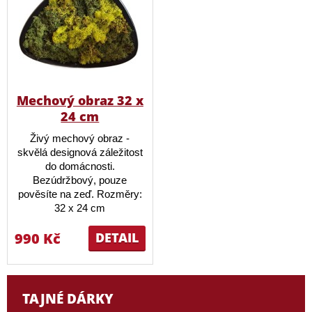
Mechový obraz 32 x
24 cm
Živý mechový obraz -
skvělá designová záležitost
do domácnosti.
Bezúdržbový, pouze
pověsíte na zeď. Rozměry:
32 x 24 cm
990 Kč
DETAIL
TAJNÉ DÁRKY