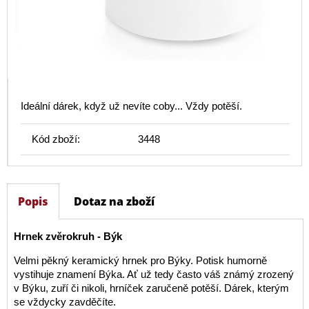
Ideální dárek, když už nevíte coby... Vždy potěší.
Kód zboží:
3448
Popis
Dotaz na zboží
Hrnek zvěrokruh - Býk
Velmi pěkný keramický hrnek pro Býky. Potisk humorně
vystihuje znamení Býka. Ať už tedy často váš známý zrozený
v Býku, zuří či nikoli, hrníček zaručeně potěší. Dárek, kterým
se vždycky zavděčíte.