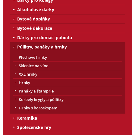
Dárky pro kolegy
Alkoholové dárky
Bytové doplňky
Bytové dekorace
Dárky pro domácí pohodu
Půllitry, panáky a hrnky
Plechové hrnky
Sklenice na víno
XXL hrnky
Hrnky
Panáky a štamprle
Korbely krýgly a půllitry
Hrnky s horoskopem
Keramika
Společenské hry