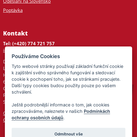
Odeslání na Slovensko
Poptávka
Kontakt
Tel: (+420) 774 721 757
info@tajnedarky.cz
Používáme Cookies
Dárkové centrum
Tyto webové stránky používají základní funkční cookie
Legionářů 2
k zajištění svého správného fungování a sledovací
Hodonín
cookie k pochopení toho, jak se stránkami pracujete.
695 01
Další typy cookies budou použity pouze po vašem
Otevřeno:
schválení.
Po-Pá 9-17
So 9-11:30
Ještě podrobnější informace o tom, jak cookies
zpracováváme, naleznete v našich
Podmínkách
Ochrana osobních údajů
ochrany osobních údajů
.
Cookies
Odmítnout vše