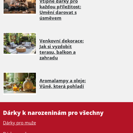
Vtipné dárky pro
každou příležitost:
Umění darovat s
úsměvem
Venkovní dekorace:
Jak si vyzdobit
terasu, balkon a
zahradu
Aromalampy a oleje:
Vůně, která pohladí
Dárky k narozeninám pro všechny
Dárky pro muže