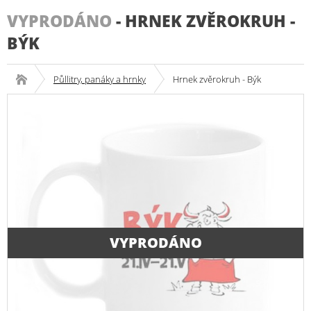
VYPRODÁNO
-
HRNEK ZVĚROKRUH -
BÝK
Půllitry, panáky a hrnky
Hrnek zvěrokruh - Býk
VYPRODÁNO