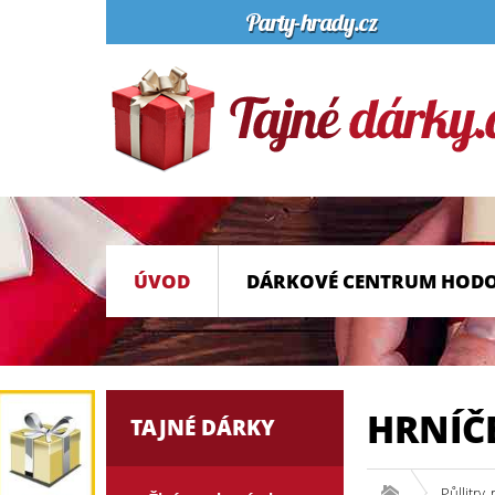
ÚVOD
DÁRKOVÉ CENTRUM HOD
HRNÍČ
TAJNÉ DÁRKY
Půllitry