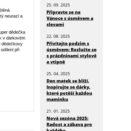
25. 09. 2025
ištěná
Připravte se na
rý neurazí a
Vánoce s úsměvem a
slevami
super dědečka
22. 08. 2025
ek v dárkovém
Přivítejte podzim s
ku dědečkovy
úsměvem: Rozlučte se
sdílení při
s prázdninami stylově
a vtipně
25. 04. 2025
Den matek se blíží.
Inspirujte se dárky,
které potěší každou
maminku
21. 01. 2025
Nová sezóna 2025:
Radost a zábava pro
každého