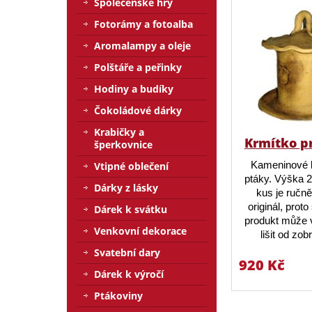
Společenské hry
Fotorámy a fotoalba
Aromalampy a oleje
Polštáře a peřinky
Hodiny a budíky
Čokoládové dárky
Krabičky a
Krmítko p
šperkovnice
Kameninové 
Vtipné oblečení
ptáky. Výška 
Dárky z lásky
kus je ručn
originál, prot
Dárek k svátku
produkt může v
Venkovní dekorace
lišit od zo
Svatební dary
920 Kč
Dárek k výročí
Ptákoviny