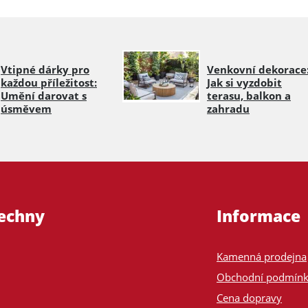
Vtipné dárky pro
Venkovní dekorace
každou příležitost:
Jak si vyzdobit
Umění darovat s
terasu, balkon a
úsměvem
zahradu
šechny
Informace
Kamenná prodejna
Obchodní podmín
Cena dopravy