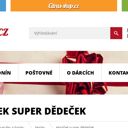
ONÍN
POŠTOVNÉ
O DÁRCÍCH
KONTA
EK SUPER DĚDEČEK
, panáky a hrnky
Hrnky
Hrníček super dědeček