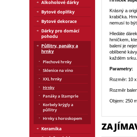
Alkoholové dárky
Krásný a orig
Bytové doplňky
krabička. Hrn
Bytové dekorace
nemusí to bý
Dárky pro domácí
Hledáte dárek
pohodu
hrníčkem, kte
Půllitry, panáky a
balení je nej
hrnky
oblíbené kávy
každém srku.
Plechové hrnky
Parametry:
Sklenice na víno
XXL hrnky
Rozměr: 10 x
Hrnky
Rozměr balen
Panáky a štamprle
Objem: 250 m
Korbely krýgly a
půllitry
Hrnky s horoskopem
ZAJÍMA
Keramika