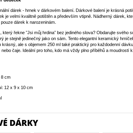
inální dárek - hrnek v dárkovém balení. Dárkové balení je krásná pot
ek je velmi kvalitně potištěn a především vtipně. Nádherný dárek, kte
t pouze dárek k narozeninám.
, který řekne "Jsi můj hrdina" bez jediného slova? Obdarujte svého 
rý je stejně jedinečný jako on sám. Tento elegantní keramický hrníč
en krásný, ale s objemem 250 ml také praktický pro každodenní dáv
 nebo čaje. Ideální pro toho, kdo má vždy plno příběhů a moudrostí k 
 8 cm
í: 12 x 9 x 10 cm
l
VÉ DÁRKY