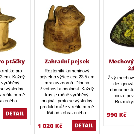
ro ptáčky
Zahradní pejsek
Mechový 
2
krmítko pro
Roztomilý kameninový
23 cm. Každý
pejsek o výšce cca 23,5 cm
Živý mechový
ě vyráběný
mrazuvzdorná. Dlouhá
designová 
o se výsledný
životnost a odolnost. Každý
domácnosti.
 reálu mírně
kus je ručně vyráběný
pouze pov
brazeného.
originál, proto se výsledný
Rozměry:
produkt může v reálu mírně
DETAIL
lišit od zobrazeného.
990 Kč
1 020 Kč
DETAIL