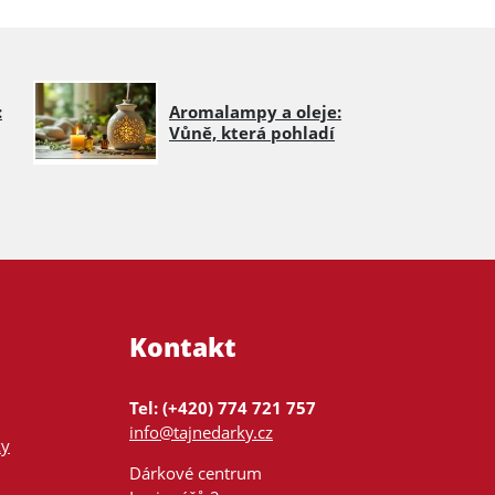
:
Aromalampy a oleje:
Vůně, která pohladí
Kontakt
Tel: (+420) 774 721 757
info@tajnedarky.cz
ky
Dárkové centrum