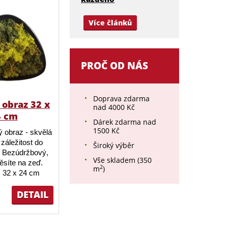
Více článků
PROČ OD NÁS
Doprava zdarma
obraz 32 x
nad 4000 Kč
4 cm
Dárek zdarma nad
1500 Kč
 obraz - skvělá
záležitost do
Široký výběr
 Bezúdržbový,
Vše skladem (350
ěsíte na zeď.
2
m
)
 32 x 24 cm
DETAIL