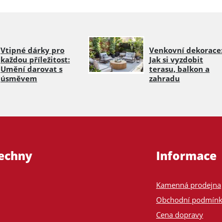
Vtipné dárky pro
Venkovní dekorace
každou příležitost:
Jak si vyzdobit
Umění darovat s
terasu, balkon a
úsměvem
zahradu
šechny
Informace
Kamenná prodejna
Obchodní podmín
Cena dopravy