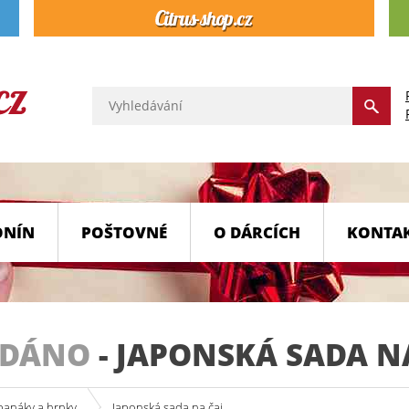
ONÍN
POŠTOVNÉ
O DÁRCÍCH
KONTA
ODÁNO
-
JAPONSKÁ SADA N
, panáky a hrnky
Japonská sada na čaj