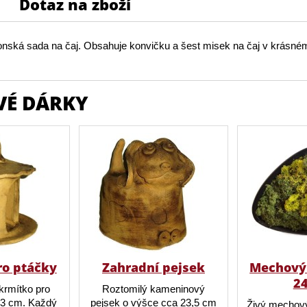
Dotaz na zboží
ponská sada na čaj. Obsahuje konvičku a šest misek na čaj v krásné
VÉ DÁRKY
ro ptáčky
Zahradní pejsek
Mechový 
2
krmítko pro
Roztomilý kameninový
23 cm. Každý
pejsek o výšce cca 23,5 cm
Živý mechový