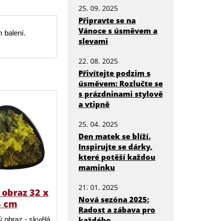
25. 09. 2025
Připravte se na
Vánoce s úsměvem a
m balení.
slevami
22. 08. 2025
Přivítejte podzim s
úsměvem: Rozlučte se
s prázdninami stylově
a vtipně
25. 04. 2025
Den matek se blíží.
Inspirujte se dárky,
které potěší každou
maminku
21. 01. 2025
obraz 32 x
Nová sezóna 2025:
4 cm
Radost a zábava pro
každého
 obraz - skvělá