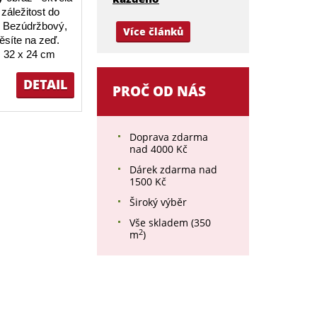
záležitost do
 Bezúdržbový,
Více článků
ěsíte na zeď.
 32 x 24 cm
DETAIL
PROČ OD NÁS
Doprava zdarma
nad 4000 Kč
Dárek zdarma nad
1500 Kč
Široký výběr
Vše skladem (350
2
m
)