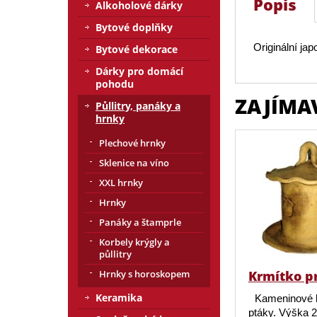
Popis
Alkoholové dárky
Bytové doplňky
Originální ja
Bytové dekorace
Dárky pro domácí
pohodu
ZAJÍMA
Půllitry, panáky a
hrnky
Plechové hrnky
Sklenice na víno
XXL hrnky
Hrnky
Panáky a štamprle
Korbely krýgly a
půllitry
Hrnky s horoskopem
Krmítko p
Keramika
Kameninové 
ptáky. Výška 