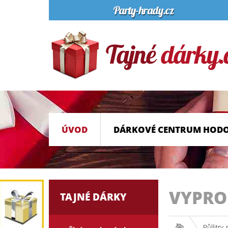
ÚVOD
DÁRKOVÉ CENTRUM HOD
VYPR
TAJNÉ DÁRKY
Půllitry