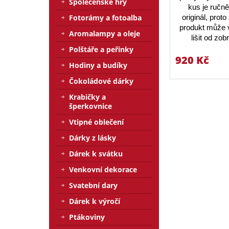
Společenské hry
kus je ručn
Fotorámy a fotoalba
originál, prot
produkt může v
Aromalampy a oleje
lišit od zo
Polštáře a peřinky
920 Kč
Hodiny a budíky
Čokoládové dárky
Krabičky a
šperkovnice
Vtipné oblečení
Dárky z lásky
Dárek k svátku
Venkovní dekorace
Svatební dary
Dárek k výročí
Ptákoviny