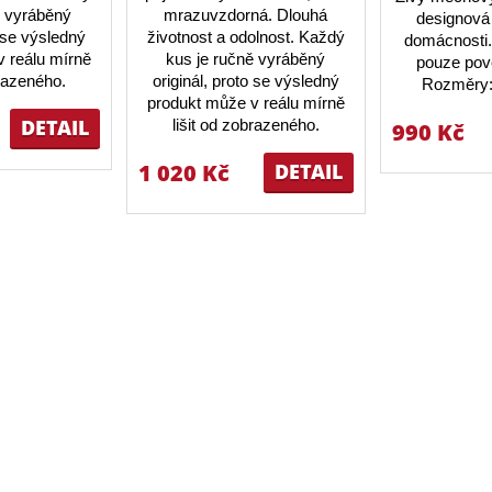
ě vyráběný
mrazuvzdorná. Dlouhá
designová 
o se výsledný
životnost a odolnost. Každý
domácnosti.
 reálu mírně
kus je ručně vyráběný
pouze pov
brazeného.
originál, proto se výsledný
Rozměry:
produkt může v reálu mírně
DETAIL
lišit od zobrazeného.
990 Kč
1 020 Kč
DETAIL