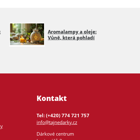
:
Aromalampy a oleje:
Vůně, která pohladí
Kontakt
Tel: (+420) 774 721 757
info@tajnedarky.cz
ky
Dárkové centrum