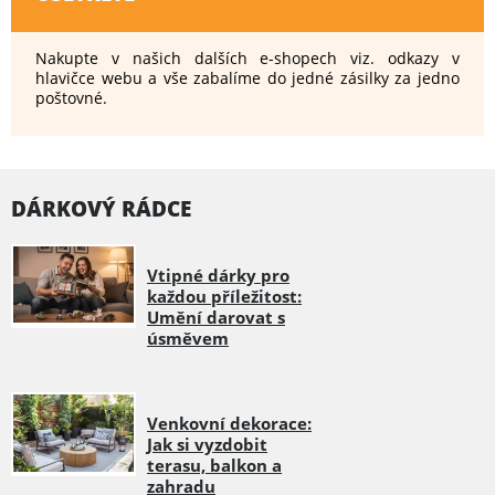
Nakupte v našich dalších e-shopech viz. odkazy v
hlavičce webu a vše zabalíme do jedné zásilky za jedno
poštovné.
DÁRKOVÝ RÁDCE
Vtipné dárky pro
každou příležitost:
Umění darovat s
úsměvem
Venkovní dekorace:
Jak si vyzdobit
terasu, balkon a
zahradu