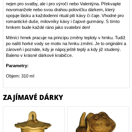
nejen pro svatby, ale i pro výročí nebo Valentýna. Překvapte
novomanžele nebo svou drahou polovičku dárkem, který
spojuje lásku a každodenní rituál pití kávy či čaje. Vhodné pro
romantické duše, milovníky kávy i čajové gurmány. S tímto
hrnkem bude každé ráno jako svatební den!
Měnící hrnek pracuje na principu změny teploty v hrnku. Tudíž
po nalítí horké vody se motiv na hrnku změní. Je to originální a
zároveň i poznáte, kdy je nápoj ještě teplý a kdy již studený.
Baleno v krásné dárkové krabičce.
Parametry:
Objem: 310 ml
ZAJÍMAVÉ DÁRKY