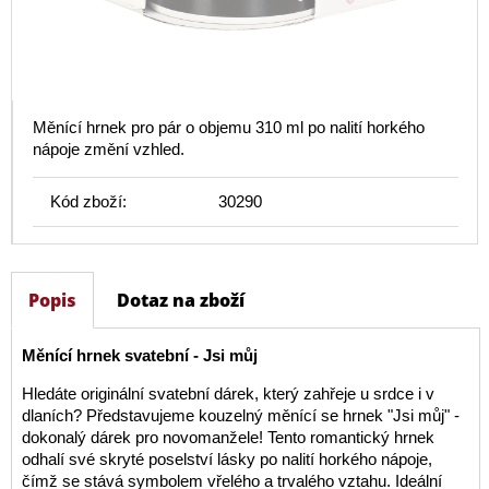
Měnící hrnek pro pár o objemu 310 ml po nalití horkého
nápoje změní vzhled.
Kód zboží:
30290
Popis
Dotaz na zboží
Měnící hrnek svatební - Jsi můj
Hledáte originální svatební dárek, který zahřeje u srdce i v
dlaních? Představujeme kouzelný měnící se hrnek "Jsi můj" -
dokonalý dárek pro novomanžele! Tento romantický hrnek
odhalí své skryté poselství lásky po nalití horkého nápoje,
čímž se stává symbolem vřelého a trvalého vztahu. Ideální