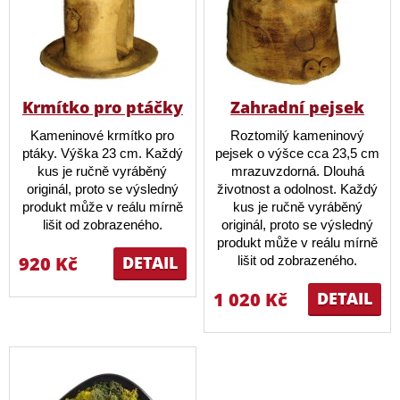
Krmítko pro ptáčky
Zahradní pejsek
Kameninové krmítko pro
Roztomilý kameninový
ptáky. Výška 23 cm. Každý
pejsek o výšce cca 23,5 cm
kus je ručně vyráběný
mrazuvzdorná. Dlouhá
originál, proto se výsledný
životnost a odolnost. Každý
produkt může v reálu mírně
kus je ručně vyráběný
lišit od zobrazeného.
originál, proto se výsledný
produkt může v reálu mírně
920 Kč
DETAIL
lišit od zobrazeného.
1 020 Kč
DETAIL