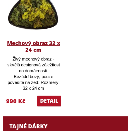
Mechový obraz 32 x
24 cm
Živý mechový obraz -
skvělá designová záležitost
do domácnosti.
Bezúdržbový, pouze
pověsíte na zeď. Rozměry:
32 x 24 cm
990 Kč
DETAIL
TAJNÉ DÁRKY