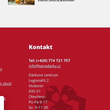
Kontakt
Tel: (+420) 774 721 757
info@tajnedarky.cz
ky
Dárkové centrum
Legionářů 2
í zboží
Hodonín
695 01
Otevřeno:
nsko
Po-Pá 9-17
So 9-11:30