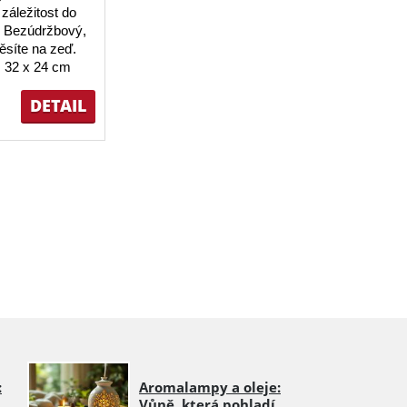
záležitost do
 Bezúdržbový,
ěsíte na zeď.
 32 x 24 cm
DETAIL
:
Aromalampy a oleje:
Vůně, která pohladí