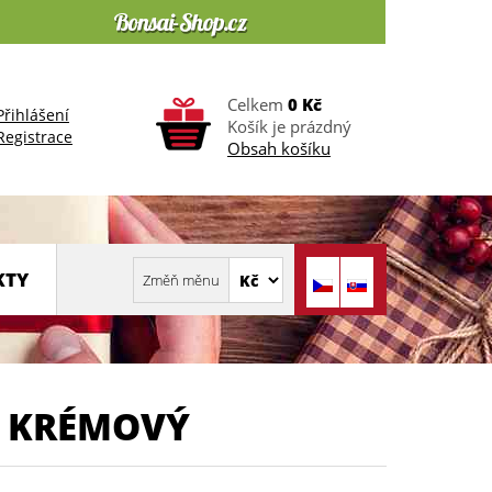
Celkem
0 Kč
Přihlášení
Košík je prázdný
Registrace
Obsah košíku
KTY
I KRÉMOVÝ