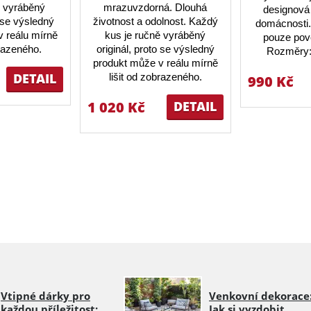
ě vyráběný
mrazuvzdorná. Dlouhá
designová 
o se výsledný
životnost a odolnost. Každý
domácnosti.
 reálu mírně
kus je ručně vyráběný
pouze pov
brazeného.
originál, proto se výsledný
Rozměry:
produkt může v reálu mírně
DETAIL
lišit od zobrazeného.
990 Kč
1 020 Kč
DETAIL
Vtipné dárky pro
Venkovní dekorace
každou příležitost:
Jak si vyzdobit