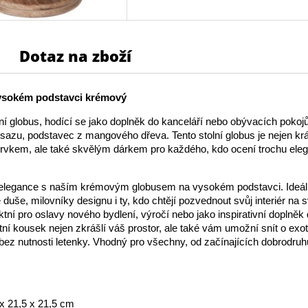
Dotaz na zboží
ysokém podstavci krémový
lní globus, hodící se jako doplněk do kanceláří nebo obývacích pokojů
sazu, podstavec z mangového dřeva. Tento stolní globus je nejen k
rvkem, ale také skvělým dárkem pro každého, kdo ocení trochu ele
 elegance s naším krémovým globusem na vysokém podstavci. Ideáln
 duše, milovníky designu i ty, kdo chtějí pozvednout svůj interiér na 
ktní pro oslavy nového bydlení, výročí nebo jako inspirativní doplněk
ní kousek nejen zkrášlí váš prostor, ale také vám umožní snít o exo
 bez nutnosti letenky. Vhodný pro všechny, od začínajících dobrodru
.
x 21,5 x 21,5 cm