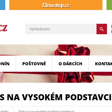
ONÍN
POŠTOVNÉ
O DÁRCÍCH
KONTA
S NA VYSOKÉM PODSTAVC
 dárky
Globus na vysokém podstavci krémový