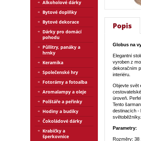
Alkoholové dárky
Bytové doplňky
Bytové dekorace
Popis
Dárky pro domácí
pohodu
Globus na v
Půllitry, panáky a
hrnky
Elegantní sto
vyroben z mo
Keramika
dekoračním p
Společenské hry
interiéru.
Fotorámy a fotoalba
Objevte svět
Aromalampy a oleje
cestovatelské
úroveň. Perfe
Polštáře a peřinky
Tento šarmant
destinacích -
Hodiny a budíky
světoběžníky
Čokoládové dárky
Parametry:
Krabičky a
šperkovnice
Rozměry: 38 