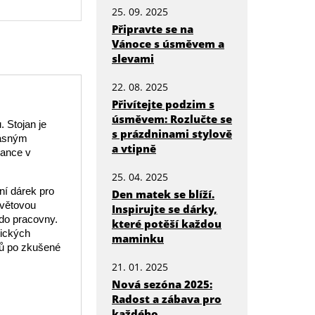
25. 09. 2025
Připravte se na
Vánoce s úsměvem a
slevami
22. 08. 2025
Přivítejte podzim s
úsměvem: Rozlučte se
. Stojan je
s prázdninami stylově
rásným
a vtipně
gance v
25. 04. 2025
í dárek pro
Den matek se blíží.
světovou
Inspirujte se dárky,
 do pracovny.
které potěší každou
tických
maminku
hů po zkušené
21. 01. 2025
Nová sezóna 2025:
Radost a zábava pro
každého