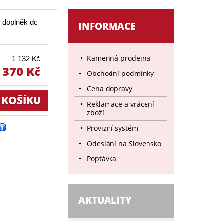
o doplněk do
INFORMACE
Kamenná prodejna
1 132 Kč
 370 Kč
Obchodní podmínky
Cena dopravy
Reklamace a vrácení
zboží
Provizní systém
Odeslání na Slovensko
Poptávka
AKTUALITY