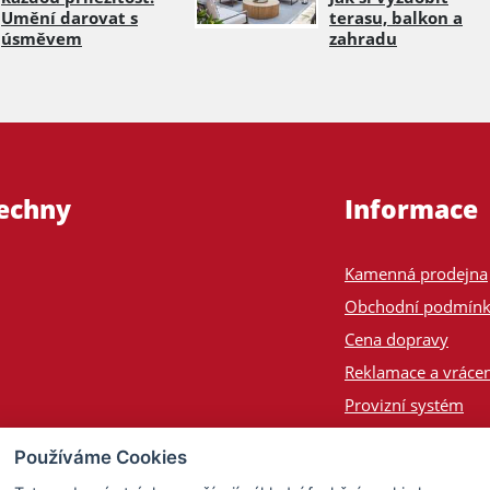
Umění darovat s
terasu, balkon a
úsměvem
zahradu
šechny
Informace
Kamenná prodejna
Obchodní podmín
Cena dopravy
Reklamace a vrácen
Provizní systém
Odeslání na Slove
Používáme Cookies
Poptávka