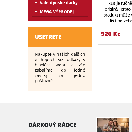
Valentýnské dárky
kus je ručn
originál, prot
MEGA VÝPRODEJ
produkt může v
lišit od zo
920 Kč
UŠETŘETE
Nakupte v našich dalších
e-shopech viz. odkazy v
hlavičce webu a vše
zabalíme do jedné
zásilky za jedno
poštovné.
DÁRKOVÝ RÁDCE