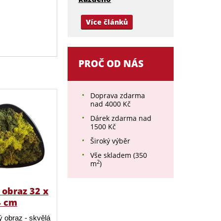
Více článků
PROČ OD NÁS
Doprava zdarma
nad 4000 Kč
Dárek zdarma nad
1500 Kč
Široký výběr
Vše skladem (350
2
m
)
obraz 32 x
4 cm
 obraz - skvělá