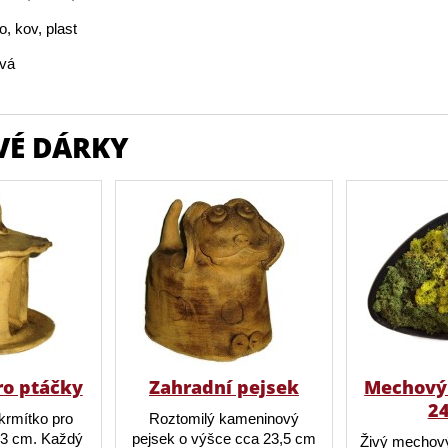
o, kov, plast
vá
VÉ DÁRKY
ro ptáčky
Zahradní pejsek
Mechový 
2
krmítko pro
Roztomilý kameninový
23 cm. Každý
pejsek o výšce cca 23,5 cm
Živý mechový