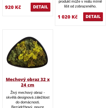
produkt může v reálu mírně
920 Kč
DETAIL
lišit od zobrazeného.
1 020 Kč
DETAIL
Mechový obraz 32 x
24 cm
Živý mechový obraz -
skvělá designová záležitost
do domácnosti.
Bezúdržbový, pouze