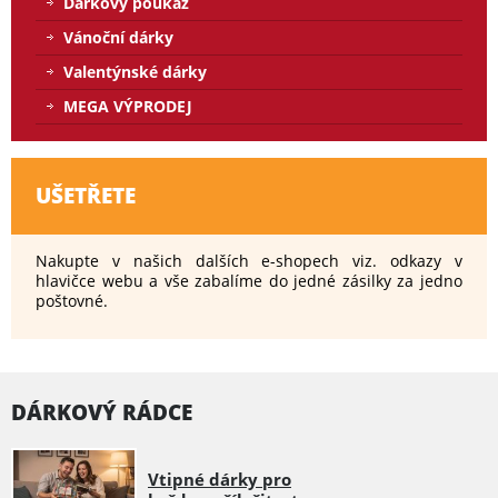
Dárkový poukaz
Vánoční dárky
Valentýnské dárky
MEGA VÝPRODEJ
UŠETŘETE
Nakupte v našich dalších e-shopech viz. odkazy v
hlavičce webu a vše zabalíme do jedné zásilky za jedno
poštovné.
DÁRKOVÝ RÁDCE
Vtipné dárky pro