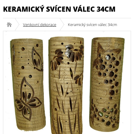
KERAMICKÝ SVÍCEN VÁLEC 34CM
Venkovní dekorace
Keramický svícen válec 34cm