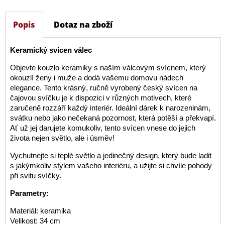
Popis
Dotaz na zboží
Keramický svícen válec
Objevte kouzlo keramiky s naším válcovým svícnem, který
okouzlí ženy i muže a dodá vašemu domovu nádech
elegance. Tento krásný, ručně vyrobený český svícen na
čajovou svíčku je k dispozici v různých motivech, které
zaručeně rozzáří každý interiér. Ideální dárek k narozeninám,
svátku nebo jako nečekaná pozornost, která potěší a překvapí.
Ať už jej darujete komukoliv, tento svícen vnese do jejich
života nejen světlo, ale i úsměv!
Vychutnejte si teplé světlo a jedinečný design, který bude ladit
s jakýmkoliv stylem vašeho interiéru, a užijte si chvíle pohody
při svitu svíčky.
Parametry:
Materiál: keramika
Velikost: 34 cm