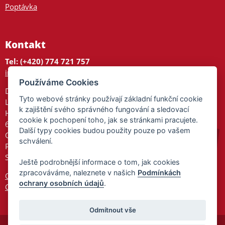
Poptávka
Kontakt
Tel: (+420) 774 721 757
info@tajnedarky.cz
Používáme Cookies
Dárkové centrum
Tyto webové stránky používají základní funkční cookie
Legionářů 2
k zajištění svého správného fungování a sledovací
Hodonín
cookie k pochopení toho, jak se stránkami pracujete.
695 01
Další typy cookies budou použity pouze po vašem
Otevřeno:
schválení.
Po-Pá 9-17
So 9-11:30
Ještě podrobnější informace o tom, jak cookies
zpracováváme, naleznete v našich
Podmínkách
Ochrana osobních údajů
ochrany osobních údajů
.
Cookies
Odmítnout vše