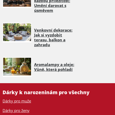
každou příležitost:
Umění darovat s
úsměvem
Venkovní dekorace:
Jak si vyzdobit
terasu, balkon a
zahradu
Aromalampy a oleje:
Vůně, která pohladí
Dárky k narozeninám pro všechny
Dárky pro muže
Dárky pro ženy