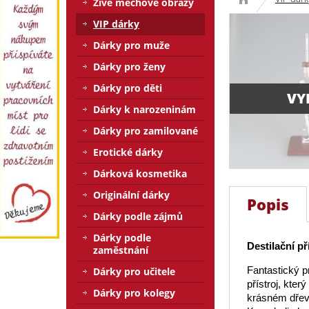
Živé mechové obrazy
VIP dárky
Dárky pro muže
Dárky pro ženy
Dárky pro děti
VY
Dárky k narozeninám
Dárky pro zamilované
Erotické dárky
Dárková kosmetika
Originální dárky
Popis
Dárky podle zájmů
Dárky podle
Destilační př
zaměstnání
Fantastický p
Dárky pro učitele
přístroj, kte
Dárky pro kolegy
krásném dřev