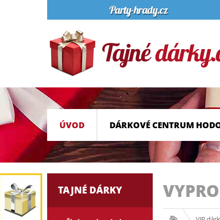
ÚVOD
DÁRKOVÉ CENTRUM HOD
VYPR
TAJNÉ DÁRKY
VIP dárk