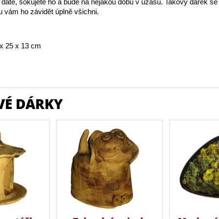
dáte, šokujete ho a bude na nějakou dobu v úžasu. Takový dárek se 
u vám ho závidět úplně všichni.
x 25 x 13 cm
VÉ DÁRKY