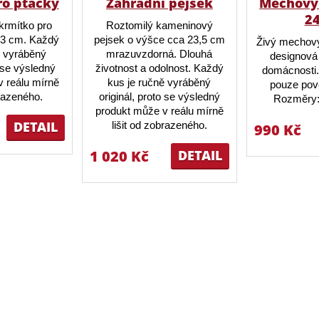
ro ptáčky
Zahradní pejsek
Mechový 
2
krmítko pro
Roztomilý kameninový
23 cm. Každý
pejsek o výšce cca 23,5 cm
Živý mechový
ě vyráběný
mrazuvzdorná. Dlouhá
designová 
o se výsledný
životnost a odolnost. Každý
domácnosti.
 reálu mírně
kus je ručně vyráběný
pouze pov
brazeného.
originál, proto se výsledný
Rozměry:
produkt může v reálu mírně
DETAIL
lišit od zobrazeného.
990 Kč
1 020 Kč
DETAIL