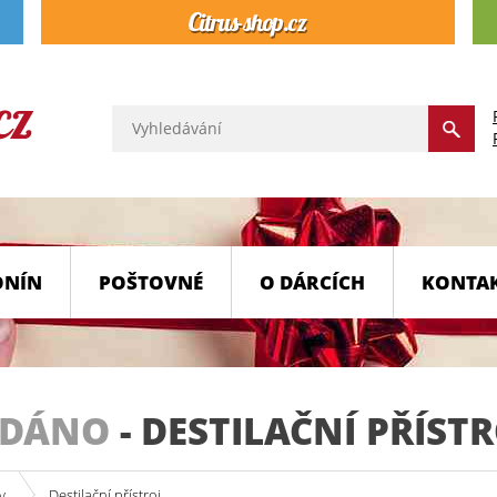
ONÍN
POŠTOVNÉ
O DÁRCÍCH
KONTA
ODÁNO
-
DESTILAČNÍ PŘÍSTR
y
Destilační přístroj