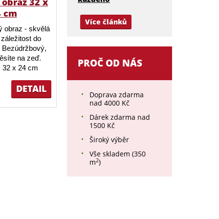
obraz 32 x
4 cm
Více článků
 obraz - skvělá
záležitost do
 Bezúdržbový,
ěsíte na zeď.
PROČ OD NÁS
 32 x 24 cm
DETAIL
Doprava zdarma
nad 4000 Kč
Dárek zdarma nad
1500 Kč
Široký výběr
Vše skladem (350
2
m
)