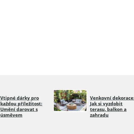
Vtipné dárky pro
Venkovní dekorace
každou příležitost:
Jak si vyzdobit
Umění darovat s
terasu, balkon a
úsměvem
zahradu