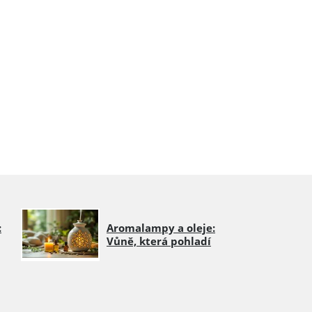
:
Aromalampy a oleje:
Vůně, která pohladí