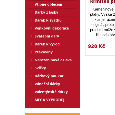
Krmítko p
Vtipné oblečení
Kameninové 
Dárky z lásky
ptáky. Výška 
kus je ručn
Dárek k svátku
originál, prot
Venkovní dekorace
produkt může v
lišit od zo
Svatební dary
Dárek k výročí
920 Kč
Ptákoviny
Narozeninová oslava
Svíčky
Dárkový poukaz
Vánoční dárky
Valentýnské dárky
MEGA VÝPRODEJ