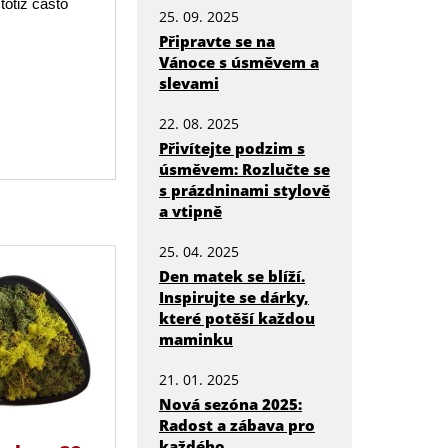
totiž často
25. 09. 2025
Připravte se na
Vánoce s úsměvem a
slevami
22. 08. 2025
Přivítejte podzim s
úsměvem: Rozlučte se
s prázdninami stylově
a vtipně
25. 04. 2025
Den matek se blíží.
Inspirujte se dárky,
které potěší každou
maminku
21. 01. 2025
Nová sezóna 2025:
Radost a zábava pro
každého