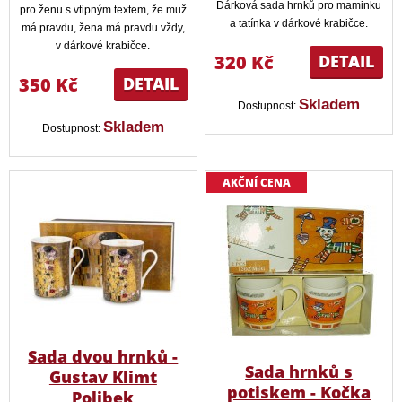
Dárková sada hrnků pro maminku
pro ženu s vtipným textem, že muž
a tatínka v dárkové krabičce.
má pravdu, žena má pravdu vždy,
v dárkové krabičce.
320 Kč
DETAIL
350 Kč
DETAIL
Skladem
Dostupnost:
Skladem
Dostupnost:
AKČNÍ CENA
Sada dvou hrnků -
Sada hrnků s
Gustav Klimt
potiskem - Kočka
Polibek