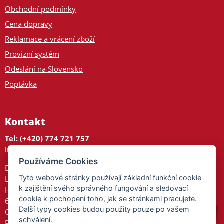
Obchodní podmínky
Cena dopravy
Reklamace a vrácení zboží
Provizní systém
Odeslání na Slovensko
Poptávka
Kontakt
Tel: (+420) 774 721 757
info@tajnedarky.cz
Používáme Cookies
Dárkové centrum
Tyto webové stránky používají základní funkční cookie
Legionářů 2
k zajištění svého správného fungování a sledovací
Hodonín
cookie k pochopení toho, jak se stránkami pracujete.
695 01
Další typy cookies budou použity pouze po vašem
Otevřeno:
schválení.
Po-Pá 9-17