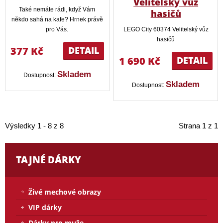
Velitelský vůz
Také nemáte rádi, když Vám
hasičů
někdo sahá na kafe? Hrnek právě
pro Vás.
LEGO City 60374 Velitelský vůz
hasičů
377 Kč
DETAIL
1 690 Kč
DETAIL
Skladem
Dostupnost:
Skladem
Dostupnost:
Výsledky 1 - 8 z 8
Strana 1 z 1
TAJNÉ DÁRKY
Živé mechové obrazy
VIP dárky
Dárky pro muže