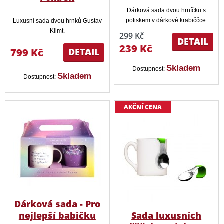
Dárková sada dvou hrníčků s
potiskem v dárkové krabiččce.
Luxusní sada dvou hrnků Gustav
Klimt.
299 Kč
DETAIL
239 Kč
799 Kč
DETAIL
Skladem
Dostupnost:
Skladem
Dostupnost:
AKČNÍ CENA
Dárková sada - Pro
nejlepší babičku
Sada luxusních