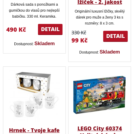
lžiček - 2. jakost
Dárková sada s ponožkami a
gumičkou do vlasů pro nejlepší
Originální luxusní lžičky, skvělý
babičku. 330 ml. Keramika.
dárek pro muže a ženy 3 ks s
rozměry: 8 x 3 cm.
490 Kč
DETAIL
330 Kč
DETAIL
99 Kč
Skladem
Dostupnost:
Skladem
Dostupnost:
LEGO City 60374
Hrnek - Tvoje kafe