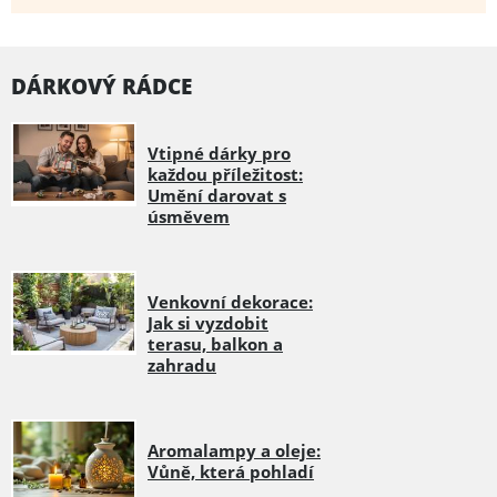
DÁRKOVÝ RÁDCE
Vtipné dárky pro
každou příležitost:
Umění darovat s
úsměvem
Venkovní dekorace:
Jak si vyzdobit
terasu, balkon a
zahradu
Aromalampy a oleje:
Vůně, která pohladí