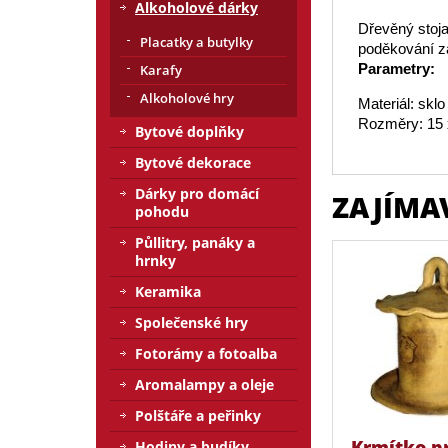
Alkoholové dárky
Dřevěný stoja
Placatky a butylky
poděkování za
Parametry:
Karafy
Alkoholové hry
Materiál: sklo
Rozměry: 15 
Bytové doplňky
Bytové dekorace
Dárky pro domácí
ZAJÍMA
pohodu
Půllitry, panáky a
hrnky
Keramika
Společenské hry
Fotorámy a fotoalba
Aromalampy a oleje
Polštáře a peřinky
Krmítko p
Hodiny a budíky