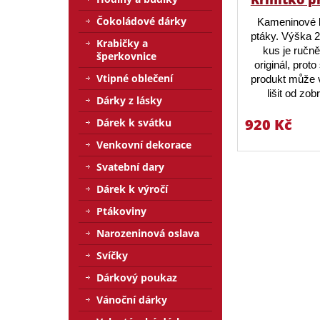
Čokoládové dárky
Kameninové 
ptáky. Výška 
Krabičky a
kus je ručn
šperkovnice
originál, prot
Vtipné oblečení
produkt může v
lišit od zo
Dárky z lásky
920 Kč
Dárek k svátku
Venkovní dekorace
Svatební dary
Dárek k výročí
Ptákoviny
Narozeninová oslava
Svíčky
Dárkový poukaz
Vánoční dárky