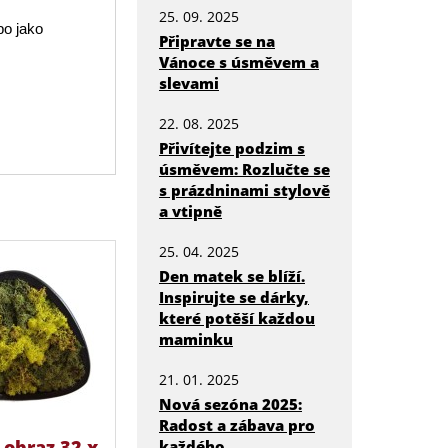
25. 09. 2025
bo jako
Připravte se na
Vánoce s úsměvem a
slevami
22. 08. 2025
Přivítejte podzim s
úsměvem: Rozlučte se
s prázdninami stylově
a vtipně
25. 04. 2025
Den matek se blíží.
Inspirujte se dárky,
které potěší každou
maminku
21. 01. 2025
Nová sezóna 2025:
Radost a zábava pro
obraz 32 x
každého