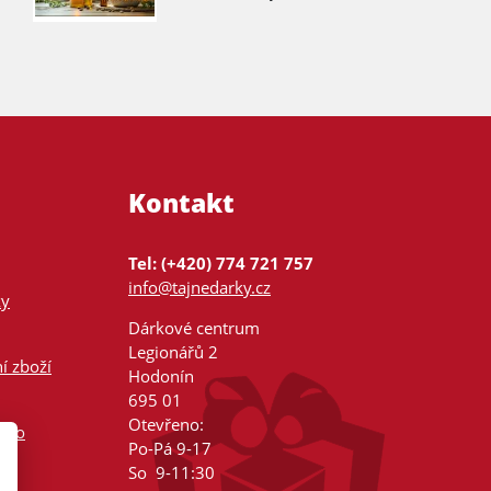
Kontakt
Tel: (+420) 774 721 757
info@tajnedarky.cz
ky
Dárkové centrum
Legionářů 2
í zboží
Hodonín
695 01
Otevřeno:
nsko
Po-Pá 9-17
So 9-11:30