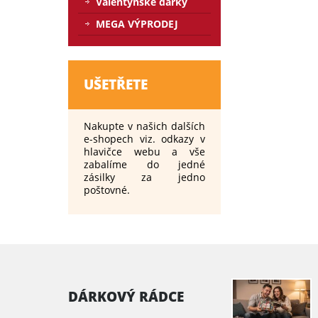
Valentýnské dárky
MEGA VÝPRODEJ
UŠETŘETE
Nakupte v našich dalších
e-shopech viz. odkazy v
hlavičce webu a vše
zabalíme do jedné
zásilky za jedno
poštovné.
DÁRKOVÝ RÁDCE