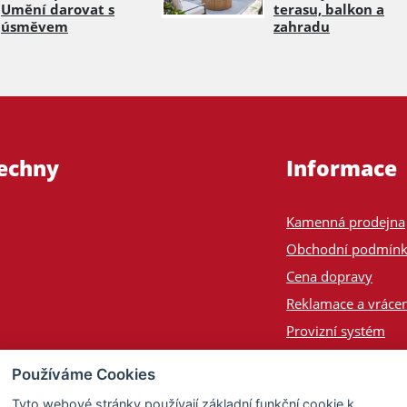
Umění darovat s
terasu, balkon a
úsměvem
zahradu
šechny
Informace
Kamenná prodejna
Obchodní podmín
Cena dopravy
Reklamace a vrácen
Provizní systém
Odeslání na Slove
Používáme Cookies
Poptávka
Tyto webové stránky používají základní funkční cookie k