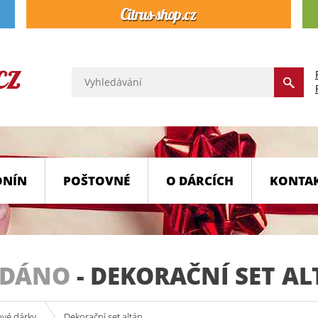
ONÍN
POŠTOVNÉ
O DÁRCÍCH
KONTA
ODÁNO
-
DEKORAČNÍ SET A
ové dárky
Dekorační set altán