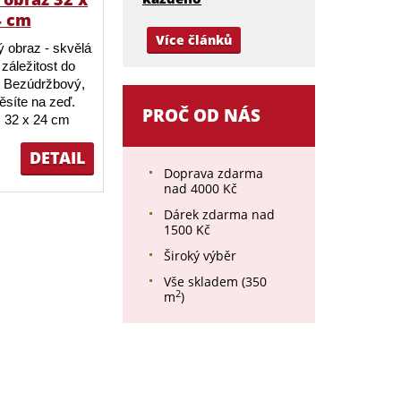
4 cm
Více článků
 obraz - skvělá
záležitost do
 Bezúdržbový,
ěsíte na zeď.
PROČ OD NÁS
 32 x 24 cm
DETAIL
Doprava zdarma
nad 4000 Kč
Dárek zdarma nad
1500 Kč
Široký výběr
Vše skladem (350
2
m
)