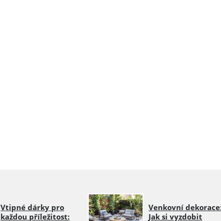
Vtipné dárky pro
Venkovní dekorace
každou příležitost:
Jak si vyzdobit