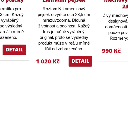
2
krmítko pro
Roztomilý kameninový
23 cm. Každý
pejsek o výšce cca 23,5 cm
Živý mechový
ě vyráběný
mrazuvzdorná. Dlouhá
designová 
o se výsledný
životnost a odolnost. Každý
domácnosti.
 reálu mírně
kus je ručně vyráběný
pouze pov
brazeného.
originál, proto se výsledný
Rozměry:
produkt může v reálu mírně
DETAIL
lišit od zobrazeného.
990 Kč
1 020 Kč
DETAIL