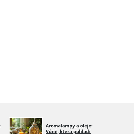
:
Aromalampy a oleje:
Vůně, která pohladí