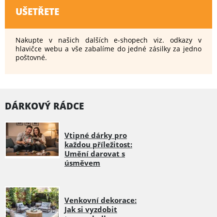
UŠETŘETE
Nakupte v našich dalších e-shopech viz. odkazy v
hlavičce webu a vše zabalíme do jedné zásilky za jedno
poštovné.
DÁRKOVÝ RÁDCE
Vtipné dárky pro
každou příležitost:
Umění darovat s
úsměvem
Venkovní dekorace:
Jak si vyzdobit