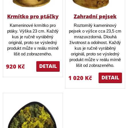
Krmítko pro ptáčky
Zahradní pejsek
Kameninové krmítko pro
Roztomilý kameninový
ptáky. Výška 23 cm. Každý
pejsek o výšce cca 23,5 cm
kus je ručně vyráběný
mrazuvzdorná. Dlouhá
originál, proto se výsledný
životnost a odolnost. Každý
produkt může v reálu mírně
kus je ručně vyráběný
lišit od zobrazeného.
originál, proto se výsledný
produkt může v reálu mírně
920 Kč
DETAIL
lišit od zobrazeného.
1 020 Kč
DETAIL