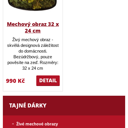
Mechový obraz 32 x
24 cm
Živý mechový obraz -
skvělá designová záležitost
do domácnosti.
Bezúdržbový, pouze
pověsíte na zeď. Rozměry:
32 x 24 cm
990 Kč
DETAIL
TAJNÉ DÁRKY
Živé mechové obrazy