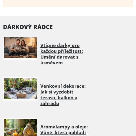
DÁRKOVÝ RÁDCE
Vtipné dárky pro
každou příležitost:
Umění darovat s
úsměvem
Venkovní dekorace:
Jak si vyzdobit
terasu, balkon a
zahradu
Aromalampy a oleje:
Vůně, která pohladí