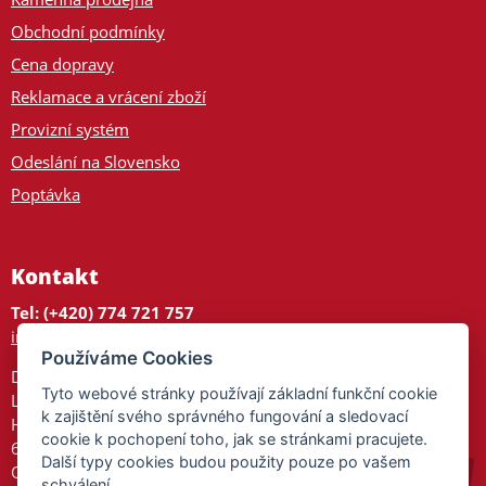
Obchodní podmínky
Cena dopravy
Reklamace a vrácení zboží
Provizní systém
Odeslání na Slovensko
Poptávka
Kontakt
Tel: (+420) 774 721 757
info@tajnedarky.cz
Používáme Cookies
Dárkové centrum
Tyto webové stránky používají základní funkční cookie
Legionářů 2
k zajištění svého správného fungování a sledovací
Hodonín
cookie k pochopení toho, jak se stránkami pracujete.
695 01
Další typy cookies budou použity pouze po vašem
Otevřeno:
schválení.