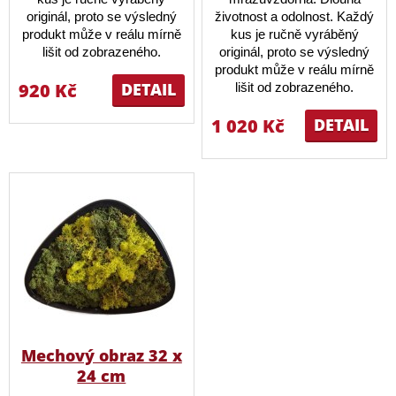
originál, proto se výsledný
životnost a odolnost. Každý
produkt může v reálu mírně
kus je ručně vyráběný
lišit od zobrazeného.
originál, proto se výsledný
produkt může v reálu mírně
920 Kč
DETAIL
lišit od zobrazeného.
1 020 Kč
DETAIL
Mechový obraz 32 x
24 cm