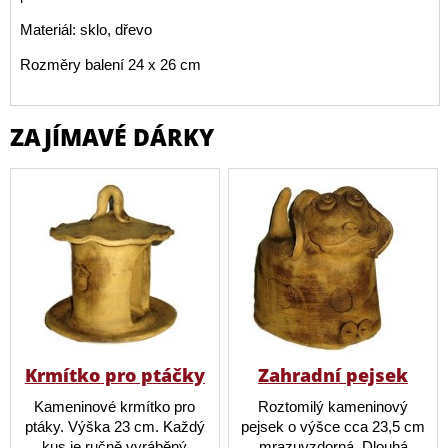
Materiál: sklo, dřevo
Rozměry balení 24 x 26 cm
ZAJÍMAVÉ DÁRKY
Krmítko pro ptáčky
Zahradní pejsek
Kameninové krmítko pro
Roztomilý kameninový
ptáky. Výška 23 cm. Každý
pejsek o výšce cca 23,5 cm
kus je ručně vyráběný
mrazuvzdorná. Dlouhá