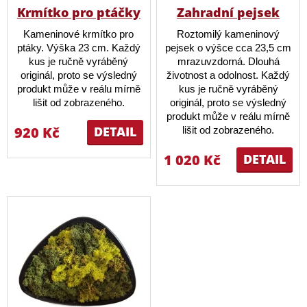
Krmítko pro ptáčky
Zahradní pejsek
Kameninové krmítko pro
Roztomilý kameninový
ptáky. Výška 23 cm. Každý
pejsek o výšce cca 23,5 cm
kus je ručně vyráběný
mrazuvzdorná. Dlouhá
originál, proto se výsledný
životnost a odolnost. Každý
produkt může v reálu mírně
kus je ručně vyráběný
lišit od zobrazeného.
originál, proto se výsledný
produkt může v reálu mírně
920 Kč
DETAIL
lišit od zobrazeného.
1 020 Kč
DETAIL