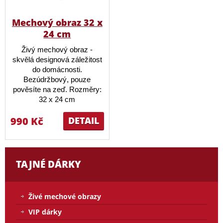
Mechový obraz 32 x
24 cm
Živý mechový obraz -
skvělá designová záležitost
do domácnosti.
Bezúdržbový, pouze
pověsíte na zeď. Rozměry:
32 x 24 cm
990 Kč
DETAIL
TAJNÉ DÁRKY
Živé mechové obrazy
VIP dárky