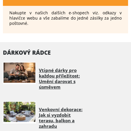
Nakupte v našich dalších e-shopech viz. odkazy v
hlavičce webu a vše zabalíme do jedné zásilky za jedno
poštovné.
DÁRKOVÝ RÁDCE
Vtipné dárky pro
každou příležitost:
Umění darovat s
úsměvem
Venkovní dekorace:
Jak si vyzdobit
terasu, balkon a
zahradu