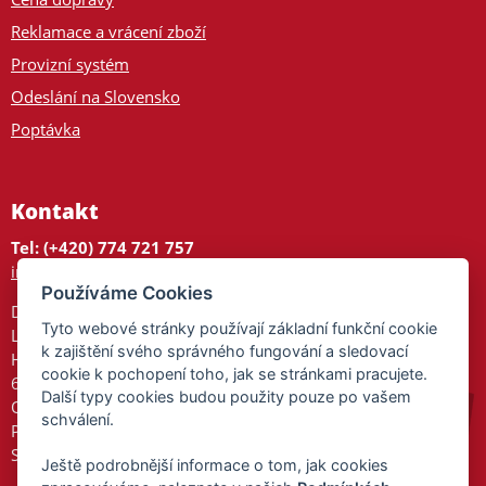
Reklamace a vrácení zboží
Provizní systém
Odeslání na Slovensko
Poptávka
Kontakt
Tel: (+420) 774 721 757
info@tajnedarky.cz
Používáme Cookies
Dárkové centrum
Tyto webové stránky používají základní funkční cookie
Legionářů 2
k zajištění svého správného fungování a sledovací
Hodonín
cookie k pochopení toho, jak se stránkami pracujete.
695 01
Další typy cookies budou použity pouze po vašem
Otevřeno:
schválení.
Po-Pá 9-17
So 9-11:30
Ještě podrobnější informace o tom, jak cookies