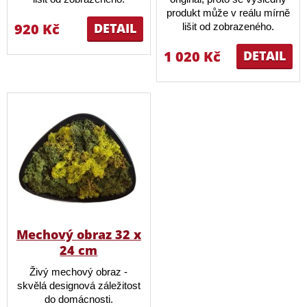
produkt může v reálu mírně
920 Kč
DETAIL
lišit od zobrazeného.
1 020 Kč
DETAIL
Mechový obraz 32 x
24 cm
Živý mechový obraz -
skvělá designová záležitost
do domácnosti.