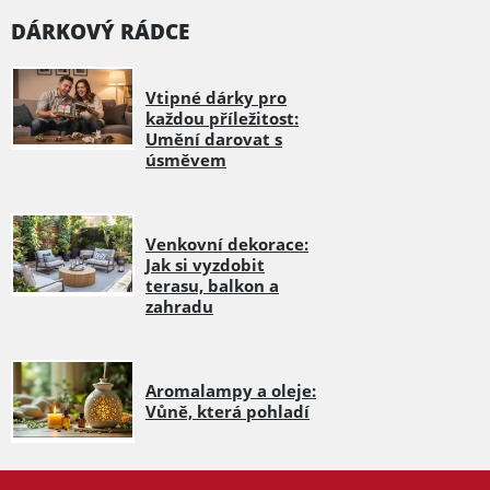
DÁRKOVÝ RÁDCE
Vtipné dárky pro
každou příležitost:
Umění darovat s
úsměvem
Venkovní dekorace:
Jak si vyzdobit
terasu, balkon a
zahradu
Aromalampy a oleje:
Vůně, která pohladí