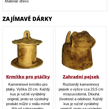
Materiál: dřevo
ZAJÍMAVÉ DÁRKY
Krmítko pro ptáčky
Zahradní pejsek
Kameninové krmítko pro
Roztomilý kameninový
ptáky. Výška 23 cm. Každý
pejsek o výšce cca 23,5 cm
kus je ručně vyráběný
mrazuvzdorná. Dlouhá
originál, proto se výsledný
životnost a odolnost. Každý
produkt může v reálu mírně
kus je ručně vyráběný
lišit od zobrazeného.
originál, proto se výsledný