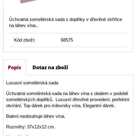
Úchvatná someliérská sada s doplňky v dřevěné skříňce
na láhev vína..
Kód zboží:
68575
Popis
Dotaz na zboží
Luxusní someliérská sada
Úchvatná someliréská sada na láhev vína s obalem v podobě
someliérských doplňků. Luxusní dřevěné provedení, perfektní
otvírání. Top dárek pro milovníky vína. Elegantní dárek.
Balení neobsahuje láhev vína.
Rozměry: 37x12x12 cm.