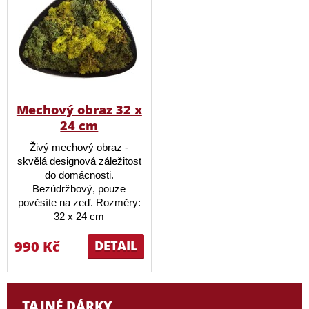
Mechový obraz 32 x
24 cm
Živý mechový obraz -
skvělá designová záležitost
do domácnosti.
Bezúdržbový, pouze
pověsíte na zeď. Rozměry:
32 x 24 cm
990 Kč
DETAIL
TAJNÉ DÁRKY