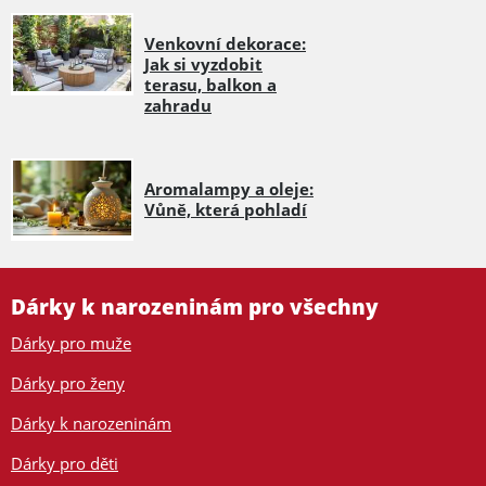
Venkovní dekorace:
Jak si vyzdobit
terasu, balkon a
zahradu
Aromalampy a oleje:
Vůně, která pohladí
Dárky k narozeninám pro všechny
Dárky pro muže
Dárky pro ženy
Dárky k narozeninám
Dárky pro děti