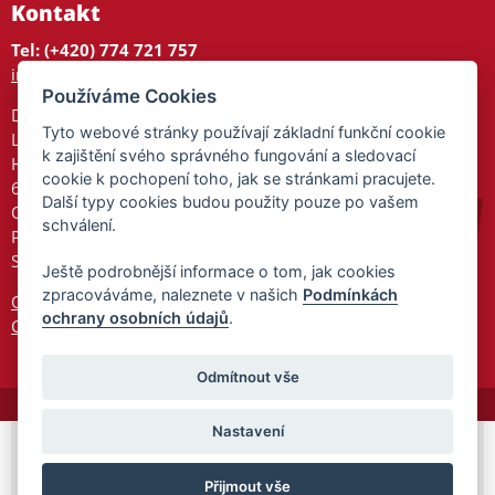
Kontakt
Tel: (+420) 774 721 757
info@tajnedarky.cz
Používáme Cookies
Dárkové centrum
Tyto webové stránky používají základní funkční cookie
Legionářů 2
k zajištění svého správného fungování a sledovací
Hodonín
cookie k pochopení toho, jak se stránkami pracujete.
695 01
Další typy cookies budou použity pouze po vašem
Otevřeno:
schválení.
Po-Pá 9-17
So 9-11:30
Ještě podrobnější informace o tom, jak cookies
zpracováváme, naleznete v našich
Podmínkách
Ochrana osobních údajů
ochrany osobních údajů
.
Cookies
Odmítnout vše
Nastavení
© 2026 Tajnedarky.cz -
Partnerský
Přijmout vše
program