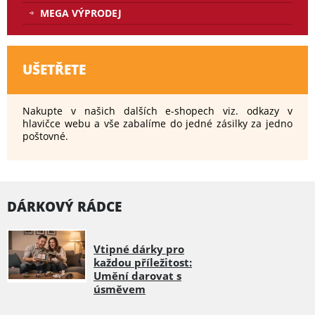
MEGA VÝPRODEJ
UŠETŘETE
Nakupte v našich dalších e-shopech viz. odkazy v
hlavičce webu a vše zabalíme do jedné zásilky za jedno
poštovné.
DÁRKOVÝ RÁDCE
Vtipné dárky pro
každou příležitost:
Umění darovat s
úsměvem