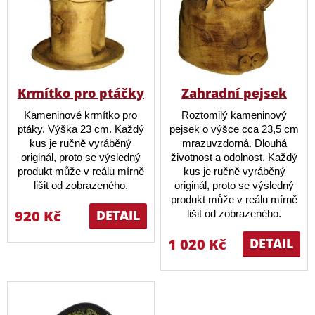
Krmítko pro ptáčky
Zahradní pejsek
Kameninové krmítko pro
Roztomilý kameninový
ptáky. Výška 23 cm. Každý
pejsek o výšce cca 23,5 cm
kus je ručně vyráběný
mrazuvzdorná. Dlouhá
originál, proto se výsledný
životnost a odolnost. Každý
produkt může v reálu mírně
kus je ručně vyráběný
lišit od zobrazeného.
originál, proto se výsledný
produkt může v reálu mírně
920 Kč
DETAIL
lišit od zobrazeného.
1 020 Kč
DETAIL