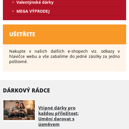
Valentýnské dárky
MEGA VÝPRODEJ
UŠETŘETE
Nakupte v našich dalších e-shopech viz. odkazy v
hlavičce webu a vše zabalíme do jedné zásilky za jedno
poštovné.
DÁRKOVÝ RÁDCE
Vtipné dárky pro
každou příležitost:
Umění darovat s
úsměvem