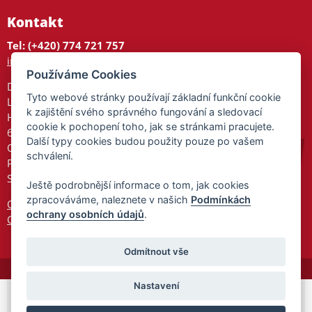
Kontakt
Tel: (+420) 774 721 757
info@tajnedarky.cz
Používáme Cookies
Dárkové centrum
Tyto webové stránky používají základní funkční cookie
Legionářů 2
k zajištění svého správného fungování a sledovací
Hodonín
cookie k pochopení toho, jak se stránkami pracujete.
695 01
Další typy cookies budou použity pouze po vašem
Otevřeno:
schválení.
Po-Pá 9-17
So 9-11:30
Ještě podrobnější informace o tom, jak cookies
zpracováváme, naleznete v našich
Podmínkách
Ochrana osobních údajů
ochrany osobních údajů
.
Cookies
Odmítnout vše
Nastavení
© 2026 Tajnedarky.cz -
Partnerský