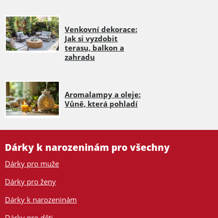
Venkovní dekorace:
Jak si vyzdobit
terasu, balkon a
zahradu
Aromalampy a oleje:
Vůně, která pohladí
Dárky k narozeninám pro všechny
Dárky pro muže
Dárky pro ženy
Dárky k narozeninám
Dárky pro děti