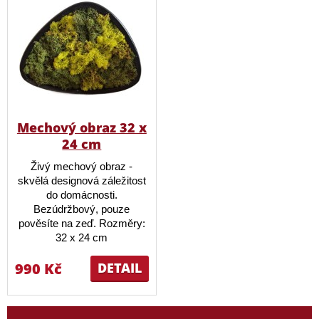
Mechový obraz 32 x
24 cm
Živý mechový obraz -
skvělá designová záležitost
do domácnosti.
Bezúdržbový, pouze
pověsíte na zeď. Rozměry:
32 x 24 cm
990 Kč
DETAIL