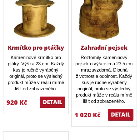
Krmítko pro ptáčky
Zahradní pejsek
Kameninové krmítko pro
Roztomilý kameninový
ptáky. Výška 23 cm. Každý
pejsek o výšce cca 23,5 cm
kus je ručně vyráběný
mrazuvzdorná. Dlouhá
originál, proto se výsledný
životnost a odolnost. Každý
produkt může v reálu mírně
kus je ručně vyráběný
lišit od zobrazeného.
originál, proto se výsledný
produkt může v reálu mírně
920 Kč
DETAIL
lišit od zobrazeného.
1 020 Kč
DETAIL