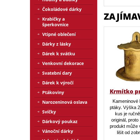
Čokoládové dárky
ZAJÍMA
Krabičky a
šperkovnice
Vtipné oblečení
Dárky z lásky
Dárek k svátku
Venkovní dekorace
Svatební dary
Dárek k výročí
Krmítko p
Ptákoviny
Kameninové 
Narozeninová oslava
ptáky. Výška 
Svíčky
kus je ručn
originál, prot
Dárkový poukaz
produkt může v
Vánoční dárky
lišit od zo