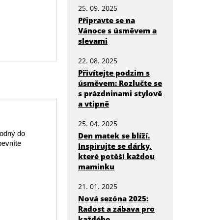
25. 09. 2025
Připravte se na
Vánoce s úsměvem a
slevami
22. 08. 2025
Přivítejte podzim s
úsměvem: Rozlučte se
s prázdninami stylově
a vtipně
25. 04. 2025
hodný do
Den matek se blíží.
pevníte
Inspirujte se dárky,
které potěší každou
maminku
21. 01. 2025
Nová sezóna 2025:
Radost a zábava pro
každého