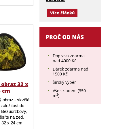
Více článků
PROČ OD NÁS
Doprava zdarma
nad 4000 Kč
Dárek zdarma nad
1500 Kč
Široký výběr
obraz 32 x
4 cm
Vše skladem (350
2
m
)
 obraz - skvělá
záležitost do
 Bezúdržbový,
ěsíte na zeď.
 32 x 24 cm