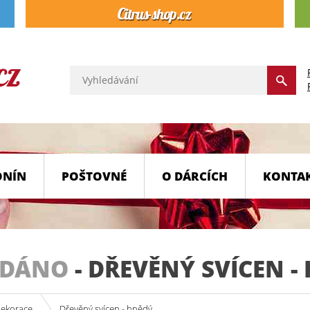
ONÍN
POŠTOVNÉ
O DÁRCÍCH
KONTA
ODÁNO
-
DŘEVĚNÝ SVÍCEN -
dekorace
Dřevěný svícen - hnědý