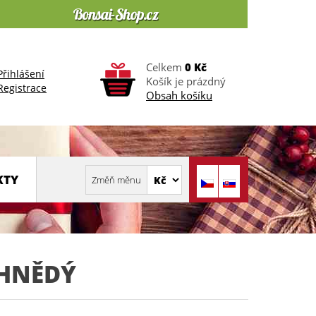
Celkem
0 Kč
Přihlášení
Košík je prázdný
Registrace
Obsah košíku
KTY
 HNĚDÝ