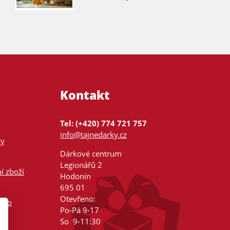
Kontakt
Tel: (+420) 774 721 757
info@tajnedarky.cz
ky
Dárkové centrum
Legionářů 2
í zboží
Hodonín
695 01
Otevřeno:
nsko
Po-Pá 9-17
So 9-11:30