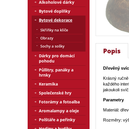
Alkoholové dárky
Bytové doplňky
Bytové dekorace
Skříňky na klíče
Obrazy
Sochy a sošky
Popis
Dárky pro domácí
pohodu
Dřevěný svíc
Půllitry, panáky a
hrnky
Krásný ručně 
Keramika
každého inter
jakoukoli svíč
Společenské hry
Parametry
Fotorámy a fotoalba
Materiál: dře
Aromalampy a oleje
Polštáře a peřinky
Rozměry: výš
Hodiny a budíky