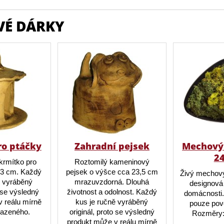
VÉ DÁRKY
ro ptáčky
Zahradní pejsek
Mechový 
2
krmítko pro
Roztomilý kameninový
23 cm. Každý
pejsek o výšce cca 23,5 cm
Živý mechový
ě vyráběný
mrazuvzdorná. Dlouhá
designová 
o se výsledný
životnost a odolnost. Každý
domácnosti.
 reálu mírně
kus je ručně vyráběný
pouze pov
brazeného.
originál, proto se výsledný
Rozměry:
produkt může v reálu mírně