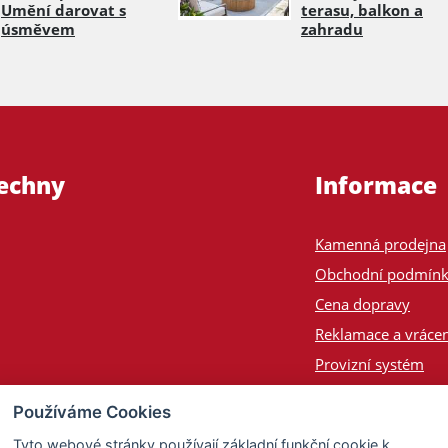
Umění darovat s
terasu, balkon a
úsměvem
zahradu
šechny
Informace
Kamenná prodejna
Obchodní podmín
Cena dopravy
Reklamace a vrácen
Provizní systém
Odeslání na Slove
Používáme Cookies
Poptávka
Tyto webové stránky používají základní funkční cookie k