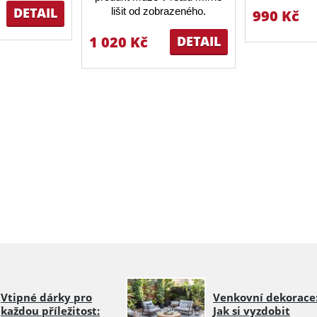
DETAIL
lišit od zobrazeného.
990 Kč
1 020 Kč
DETAIL
Vtipné dárky pro
Venkovní dekorace
každou příležitost:
Jak si vyzdobit