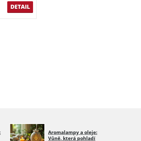
DETAIL
:
Aromalampy a oleje:
Vůně, která pohladí