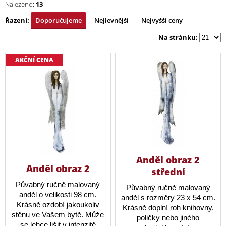
Nalezeno:
13
Řazení:
Doporučujeme
Nejlevnější
Nejvyšší ceny
Na stránku:
AKČNÍ CENA
Anděl obraz 2
Anděl obraz 2
střední
Půvabný ručně malovaný
Půvabný ručně malovaný
anděl o velikosti 98 cm.
anděl s rozměry 23 x 54 cm.
Krásně ozdobí jakoukoliv
Krásně doplní roh knihovny,
stěnu ve Vašem bytě. Může
poličky nebo jiného
se lehce lišit v intenzitě