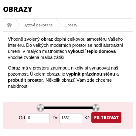
OBRAZY
Bytové dekorace
Obrazy
Vhodně zvolený
obraz
doplní celkovou atmosféru Vašeho
interiéru. Do velkých moderních prostor se hodí abstraktní
umění, v malých místnostech
vykouzlí teplo domova
vhodně zvolená malba zátiší.
Obraz má v prostoru zaujmout, nikoliv si vynucovat naši
pozornost. Úkolem obrazu je
vyplnit prázdnou stěnu
a
probudit prostor
. Několik obrazů Vám zde chceme
nabídnout.
FILTROVAT
Od
Do
Kč