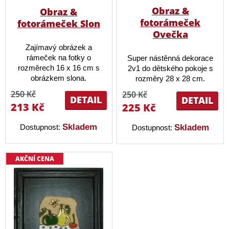
Obraz &
Obraz &
fotorámeček
fotorámeček Slon
Ovečka
Zajímavý obrázek a
rámeček na fotky o
Super nástěnná dekorace
rozměrech 16 x 16 cm s
2v1 do dětského pokoje s
obrázkem slona.
rozměry 28 x 28 cm.
250 Kč
250 Kč
DETAIL
DETAIL
213 Kč
225 Kč
Skladem
Dostupnost:
Skladem
Dostupnost:
AKČNÍ CENA