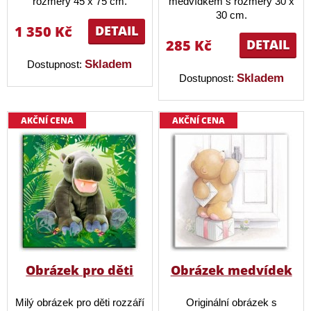
rozměry 45 x 75 cm.
medvídkem s rozměry 30 x
30 cm.
1 350 Kč
DETAIL
285 Kč
DETAIL
Skladem
Dostupnost:
Skladem
Dostupnost:
AKČNÍ CENA
AKČNÍ CENA
Obrázek pro děti
Obrázek medvídek
Milý obrázek pro děti rozzáří
Originální obrázek s