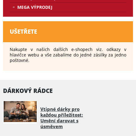
MEGA VÝPRODEJ
UŠETŘETE
Nakupte v našich dalších e-shopech viz. odkazy v
hlavičce webu a vše zabalíme do jedné zásilky za jedno
poštovné.
DÁRKOVÝ RÁDCE
Vtipné dárky pro
každou příležitost:
Umění darovat s
úsměvem