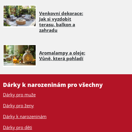
Venkovní dekorace:
Jak si vyzdobit
terasu, balkon a
zahradu
Aromalampy a oleje:
Vůně, která pohladí
Dárky k narozeninám pro všechny
Dárky pro muže
Dárky pro ženy
Dárky k narozeninám
Dárky pro děti