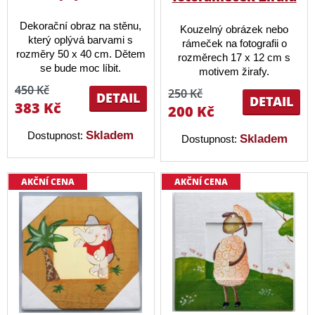
Dekorační obraz na stěnu,
Kouzelný obrázek nebo
který oplývá barvami s
rámeček na fotografii o
rozměry 50 x 40 cm. Dětem
rozměrech 17 x 12 cm s
se bude moc líbit.
motivem žirafy.
450 Kč
250 Kč
DETAIL
DETAIL
383 Kč
200 Kč
Skladem
Dostupnost:
Skladem
Dostupnost:
AKČNÍ CENA
AKČNÍ CENA