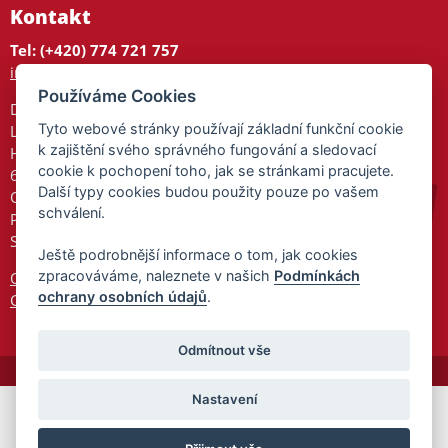
Kontakt
Tel: (+420) 774 721 757
info@tajnedarky.cz
Používáme Cookies
Dárkové centrum
Tyto webové stránky používají základní funkční cookie
Legionářů 2
k zajištění svého správného fungování a sledovací
Hodonín
cookie k pochopení toho, jak se stránkami pracujete.
695 01
Další typy cookies budou použity pouze po vašem
Otevřeno:
schválení.
Po-Pá 9-17
So 9-11:30
Ještě podrobnější informace o tom, jak cookies
zpracováváme, naleznete v našich
Podmínkách
Ochrana osobních údajů
ochrany osobních údajů
.
Cookies
Odmítnout vše
Nastavení
© 2026 Tajnedarky.cz -
Partnerský