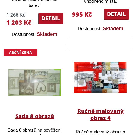
vhodného místa.
barev.
995 Kč
DETAIL
1 266 Kč
DETAIL
1 203 Kč
Skladem
Dostupnost:
Skladem
Dostupnost:
AKČNÍ CENA
Ručně malovaný
Sada 8 obrazů
obraz 4
Sada 8 obrazů na pověšení
Ručně malovaný obraz o