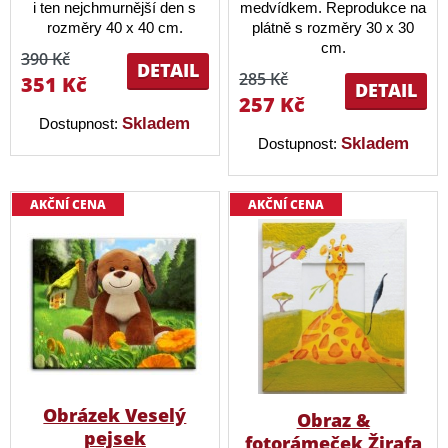
i ten nejchmurnější den s
medvídkem. Reprodukce na
rozměry 40 x 40 cm.
plátně s rozměry 30 x 30
cm.
390 Kč
DETAIL
285 Kč
351 Kč
DETAIL
257 Kč
Skladem
Dostupnost:
Skladem
Dostupnost:
AKČNÍ CENA
AKČNÍ CENA
Obrázek Veselý
Obraz &
pejsek
fotorámeček Žirafa