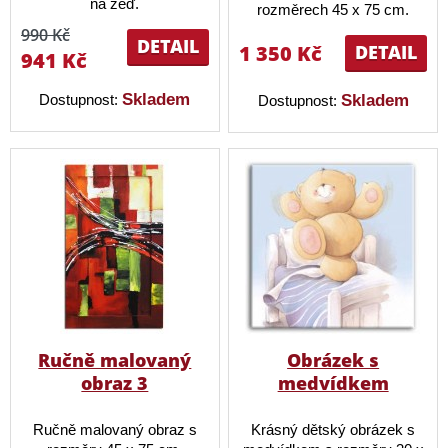
na zeď.
rozměrech 45 x 75 cm.
990 Kč
DETAIL
1 350 Kč
DETAIL
941 Kč
Skladem
Dostupnost:
Skladem
Dostupnost:
Ručně malovaný
Obrázek s
obraz 3
medvídkem
Ručně malovaný obraz s
Krásný dětský obrázek s