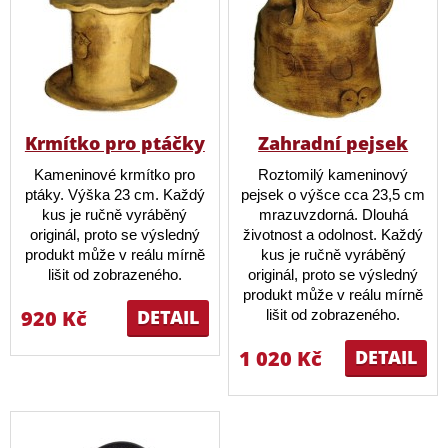
Krmítko pro ptáčky
Zahradní pejsek
Kameninové krmítko pro
Roztomilý kameninový
ptáky. Výška 23 cm. Každý
pejsek o výšce cca 23,5 cm
kus je ručně vyráběný
mrazuvzdorná. Dlouhá
originál, proto se výsledný
životnost a odolnost. Každý
produkt může v reálu mírně
kus je ručně vyráběný
lišit od zobrazeného.
originál, proto se výsledný
produkt může v reálu mírně
920 Kč
DETAIL
lišit od zobrazeného.
1 020 Kč
DETAIL