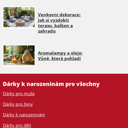
Venkovní dekorace:
Jak si vyzdobit
terasu, balkon a
zahradu
Aromalampy a oleje:
Vůně, která pohladí
Dárky k narozeninám pro všechny
Dárky pro muže
Dárky pro ženy
Dárky k narozeninám
Dárky pro děti