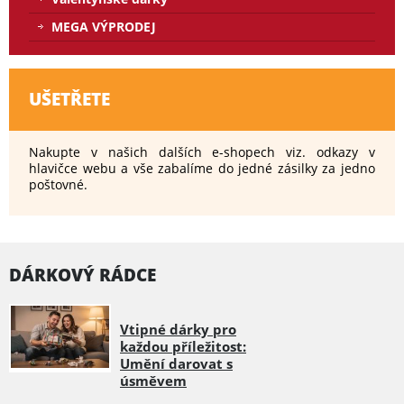
MEGA VÝPRODEJ
UŠETŘETE
Nakupte v našich dalších e-shopech viz. odkazy v
hlavičce webu a vše zabalíme do jedné zásilky za jedno
poštovné.
DÁRKOVÝ RÁDCE
Vtipné dárky pro
každou příležitost:
Umění darovat s
úsměvem