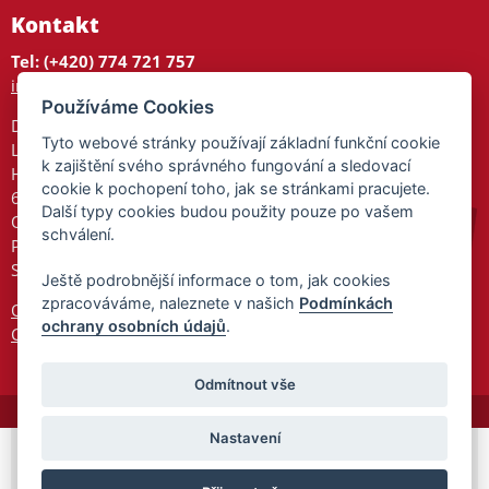
Kontakt
Tel: (+420) 774 721 757
info@tajnedarky.cz
Používáme Cookies
Dárkové centrum
Tyto webové stránky používají základní funkční cookie
Legionářů 2
k zajištění svého správného fungování a sledovací
Hodonín
cookie k pochopení toho, jak se stránkami pracujete.
695 01
Další typy cookies budou použity pouze po vašem
Otevřeno:
schválení.
Po-Pá 9-17
So 9-11:30
Ještě podrobnější informace o tom, jak cookies
zpracováváme, naleznete v našich
Podmínkách
Ochrana osobních údajů
ochrany osobních údajů
.
Cookies
Odmítnout vše
Nastavení
© 2026 Tajnedarky.cz -
Partnerský