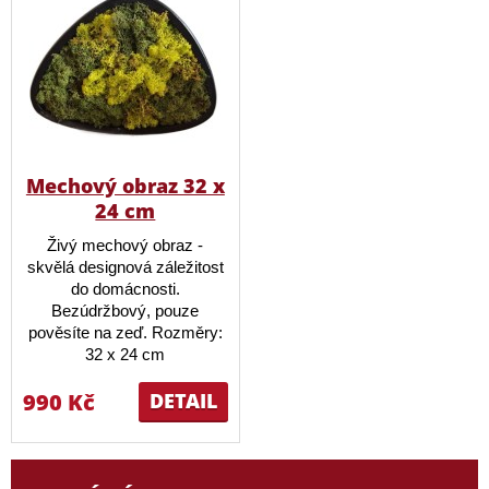
Mechový obraz 32 x
24 cm
Živý mechový obraz -
skvělá designová záležitost
do domácnosti.
Bezúdržbový, pouze
pověsíte na zeď. Rozměry:
32 x 24 cm
990 Kč
DETAIL