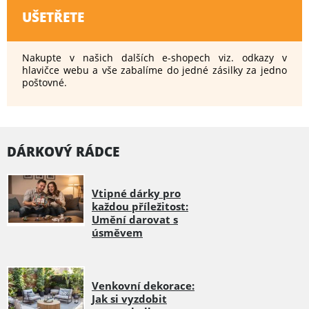
UŠETŘETE
Nakupte v našich dalších e-shopech viz. odkazy v
hlavičce webu a vše zabalíme do jedné zásilky za jedno
poštovné.
DÁRKOVÝ RÁDCE
Vtipné dárky pro
každou příležitost:
Umění darovat s
úsměvem
Venkovní dekorace:
Jak si vyzdobit