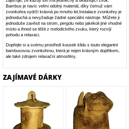
zajišťuje, že každý tón má jedinečný a uklidňující zvuk.
Bambus je navíc velmi odolný materiál, díky čemuž vám
zvonkohra vydrží krásná po mnoho let.Instalace zvonkohry je
jednoduchá a nevyžaduje žádné speciální nástroje. Můžete ji
jednoduše zavěsit na strom, pergolu nebo jakékoli jiné vhodné
místo a ihned se těšit z melodického zvuku, který rozvíjí
pohodu a relaxaci.
Dopřejte si a svému prostředí kousek klidu s touto elegantní
bambusovou zvonkohrou, která je nejen krásným doplňkem,
ale také zdrojem relaxační atmosféry.
ZAJÍMAVÉ DÁRKY