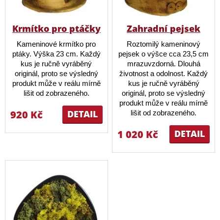
Krmítko pro ptáčky
Zahradní pejsek
Kameninové krmítko pro
Roztomilý kameninový
ptáky. Výška 23 cm. Každý
pejsek o výšce cca 23,5 cm
kus je ručně vyráběný
mrazuvzdorná. Dlouhá
originál, proto se výsledný
životnost a odolnost. Každý
produkt může v reálu mírně
kus je ručně vyráběný
lišit od zobrazeného.
originál, proto se výsledný
produkt může v reálu mírně
920 Kč
DETAIL
lišit od zobrazeného.
1 020 Kč
DETAIL