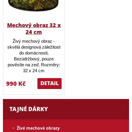
Mechový obraz 32 x
24 cm
Živý mechový obraz -
skvělá designová záležitost
do domácnosti.
Bezúdržbový, pouze
pověsíte na zeď. Rozměry:
32 x 24 cm
990 Kč
DETAIL
TAJNÉ DÁRKY
Živé mechové obrazy