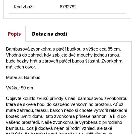
Kód zboží:
6782782
Popis
Dotaz na zboží
Bambusová zvonkohra s ptačí budkou o výšce cca 85 cm.
Vhodná do zahrad, kdy zabijete dvě mouchy jednou ranou,
bude hezky hrát a zároveň ptáčci budou šťastní. Zvonkohra
má jeden otvor.
Materiál: Bambus
Výška: 90 cm
Objavte kouzlo zvuků přírody s naší bambusovou zvonkohrou,
která se skvěle hodí do každého venkovního prostoru. Ať už
máte zahradu, terasu, balkon nebo si chcete vytvořit relaxační
koutek uvnitř domu, tato zvonkohra přinese harmonii a klid do
vašeho prostředí. Naše zvonkohra je vyrobena z přírodního
bambusu, což jí dodává nejen přírodní vzhled, ale také