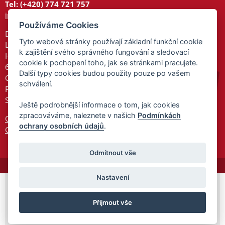
Tel: (+420) 774 721 757
info@tajnedarky.cz
Používáme Cookies
Dárkové centrum
Tyto webové stránky používají základní funkční cookie
Legionářů 2
k zajištění svého správného fungování a sledovací
Hodonín
cookie k pochopení toho, jak se stránkami pracujete.
695 01
Další typy cookies budou použity pouze po vašem
Otevřeno:
schválení.
Po-Pá 9-17
So 9-11:30
Ještě podrobnější informace o tom, jak cookies
zpracováváme, naleznete v našich
Podmínkách
Ochrana osobních údajů
ochrany osobních údajů
.
Cookies
Odmítnout vše
Nastavení
© 2026 Tajnedarky.cz -
Partnerský
Přijmout vše
program
Partner ID: