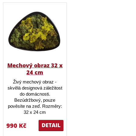
Mechový obraz 32 x
24 cm
Živý mechový obraz -
skvělá designová záležitost
do domácnosti.
Bezúdržbový, pouze
pověsíte na zeď. Rozměry:
32 x 24 cm
990 Kč
DETAIL