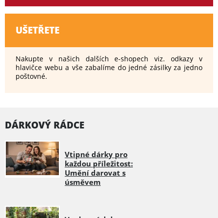
UŠETŘETE
Nakupte v našich dalších e-shopech viz. odkazy v
hlavičce webu a vše zabalíme do jedné zásilky za jedno
poštovné.
DÁRKOVÝ RÁDCE
Vtipné dárky pro
každou příležitost:
Umění darovat s
úsměvem