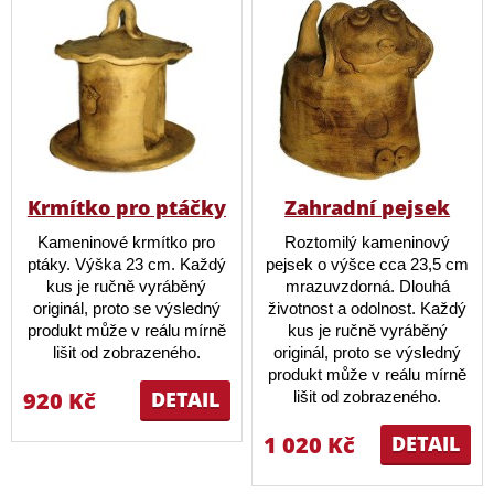
Krmítko pro ptáčky
Zahradní pejsek
Kameninové krmítko pro
Roztomilý kameninový
ptáky. Výška 23 cm. Každý
pejsek o výšce cca 23,5 cm
kus je ručně vyráběný
mrazuvzdorná. Dlouhá
originál, proto se výsledný
životnost a odolnost. Každý
produkt může v reálu mírně
kus je ručně vyráběný
lišit od zobrazeného.
originál, proto se výsledný
produkt může v reálu mírně
920 Kč
DETAIL
lišit od zobrazeného.
1 020 Kč
DETAIL