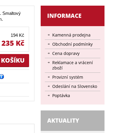
. Smaltový
INFORMACE
m.
Kamenná prodejna
194 Kč
235 Kč
Obchodní podmínky
Cena dopravy
Reklamace a vrácení
zboží
Provizní systém
Odeslání na Slovensko
Poptávka
AKTUALITY