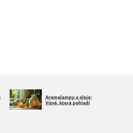
:
Aromalampy a oleje:
Vůně, která pohladí