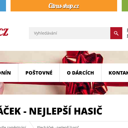
ONÍN
POŠTOVNÉ
O DÁRCÍCH
KONTA
ČEK - NEJLEPŠÍ HASIČ
odle zaměstnání
Plecháček - nejlepší hasič