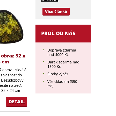
Více článků
PROČ OD NÁS
Doprava zdarma
nad 4000 Kč
obraz 32 x
4 cm
Dárek zdarma nad
1500 Kč
 obraz - skvělá
Široký výběr
záležitost do
 Bezúdržbový,
Vše skladem (350
2
ěsíte na zeď.
m
)
 32 x 24 cm
DETAIL