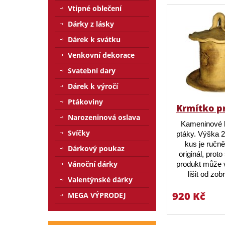
Vtipné oblečení
Dárky z lásky
Dárek k svátku
Venkovní dekorace
Svatební dary
Dárek k výročí
Ptákoviny
Krmítko p
Narozeninová oslava
Kameninové 
Svíčky
ptáky. Výška 
kus je ručn
Dárkový poukaz
originál, prot
Vánoční dárky
produkt může v
lišit od zo
Valentýnské dárky
920 Kč
MEGA VÝPRODEJ