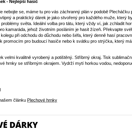
ek - Nejlepší hasič
Ale nebojte se, máme tu pro vás záchranný plán v podobě Plecháčku p
 vtipný a praktický dárek je jako stvořený pro každého muže, který by
problémy světa. Ideální volba pro tátu, který vždy ví, jak zchladit ho
pro kamaráda, jehož životním posláním je hasit žízeň. Překvapte sv
kolegu při odchodu do důchodu nebo šéfa, který denně hasí pracovn
k promocím pro budoucí hasiče nebo k svátku pro strýčka, který má
k velmi kvalitně vyrobený a potištěný. Stříbrný okraj. Tisk sublimační
ové hrnky se stříbrným okrajem. Vydrží mytí horkou vodou, nedopor
l
v našem článku
Plechové hrnky
VÉ DÁRKY