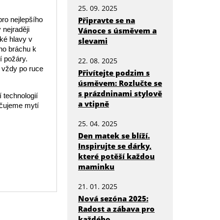
25. 09. 2025
ro nejlepšího
Připravte se na
 nejraději
Vánoce s úsměvem a
rké hlavy v
slevami
ého bráchu k
í požáry.
22. 08. 2025
 vždy po ruce
Přivítejte podzim s
úsměvem: Rozlučte se
s prázdninami stylově
 technologií
a vtipně
učujeme mytí
25. 04. 2025
Den matek se blíží.
Inspirujte se dárky,
které potěší každou
maminku
21. 01. 2025
Nová sezóna 2025:
Radost a zábava pro
každého