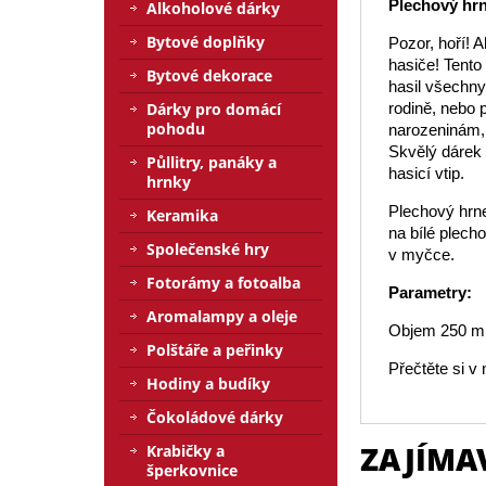
Plechový hrn
Alkoholové dárky
Bytové doplňky
Pozor, hoří! 
hasiče! Tento
Bytové dekorace
hasil všechny 
Dárky pro domácí
rodině, nebo 
pohodu
narozeninám, 
Skvělý dárek 
Půllitry, panáky a
hasicí vtip.
hrnky
Plechový hrne
Keramika
na bílé plech
Společenské hry
v myčce.
Fotorámy a fotoalba
Parametry:
Aromalampy a oleje
Objem 250 m
Polštáře a peřinky
Přečtěte si 
Hodiny a budíky
Čokoládové dárky
ZAJÍMA
Krabičky a
šperkovnice