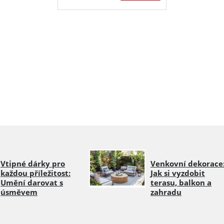
Vtipné dárky pro
Venkovní dekorace
každou příležitost:
Jak si vyzdobit
Umění darovat s
terasu, balkon a
úsměvem
zahradu