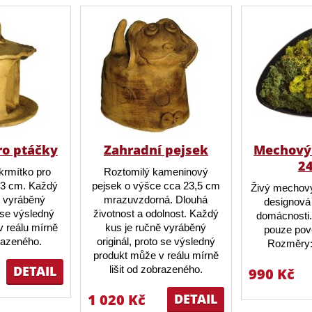
ro ptáčky
Zahradní pejsek
Mechový 
2
krmítko pro
Roztomilý kameninový
23 cm. Každý
pejsek o výšce cca 23,5 cm
Živý mechový
ě vyráběný
mrazuvzdorná. Dlouhá
designová 
o se výsledný
životnost a odolnost. Každý
domácnosti.
 reálu mírně
kus je ručně vyráběný
pouze pov
brazeného.
originál, proto se výsledný
Rozměry:
produkt může v reálu mírně
DETAIL
lišit od zobrazeného.
990 Kč
1 020 Kč
DETAIL