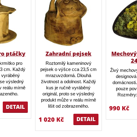
ro ptáčky
Zahradní pejsek
Mechový 
2
krmítko pro
Roztomilý kameninový
23 cm. Každý
pejsek o výšce cca 23,5 cm
Živý mechový
ě vyráběný
mrazuvzdorná. Dlouhá
designová 
o se výsledný
životnost a odolnost. Každý
domácnosti.
 reálu mírně
kus je ručně vyráběný
pouze pov
brazeného.
originál, proto se výsledný
Rozměry:
produkt může v reálu mírně
DETAIL
lišit od zobrazeného.
990 Kč
1 020 Kč
DETAIL