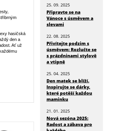
25. 09. 2025
esty,
Připravte se na
stříbrným
Vánoce s úsměvem a
slevami
"Sexy hasičská
22. 08. 2025
každý den a
Přivítejte podzim s
adost. Ať už
úsměvem: Rozlučte se
á každému
s prázdninami stylově
a vtipně
25. 04. 2025
Den matek se blíží.
Inspirujte se dárky,
které potěší každou
maminku
21. 01. 2025
Nová sezóna 2025:
Radost a zábava pro
každého