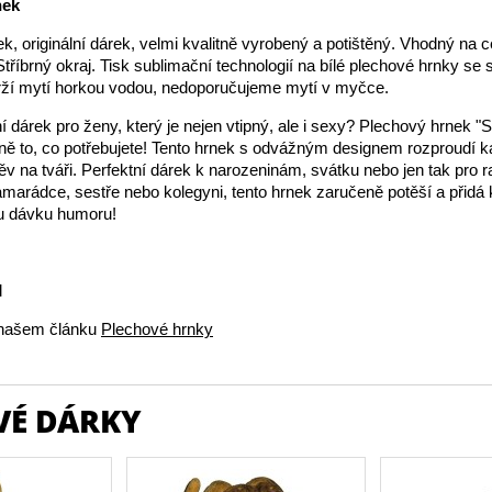
nek
k, originální dárek, velmi kvalitně vyrobený a potištěný. Vhodný na c
Stříbrný okraj. Tisk sublimační technologií na bílé plechové hrnky se 
rží mytí horkou vodou, nedoporučujeme mytí v myčce.
ní dárek pro ženy, který je nejen vtipný, ale i sexy? Plechový hrnek 
sně to, co potřebujete! Tento hrnek s odvážným designem rozproudí 
v na tváři. Perfektní dárek k narozeninám, svátku nebo jen tak pro r
amarádce, sestře nebo kolegyni, tento hrnek zaručeně potěší a přid
u dávku humoru!
l
v našem článku
Plechové hrnky
VÉ DÁRKY