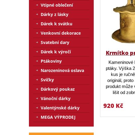
Vtipné oblečení
Dárky z lásky
Dárek k svátku
Venkovní dekorace
Svatební dary
Dárek k výročí
Krmítko p
Ptákoviny
Kameninové 
ptáky. Výška 
Narozeninová oslava
kus je ručn
Svíčky
originál, prot
produkt může v
Dárkový poukaz
lišit od zo
Vánoční dárky
920 Kč
Valentýnské dárky
MEGA VÝPRODEJ