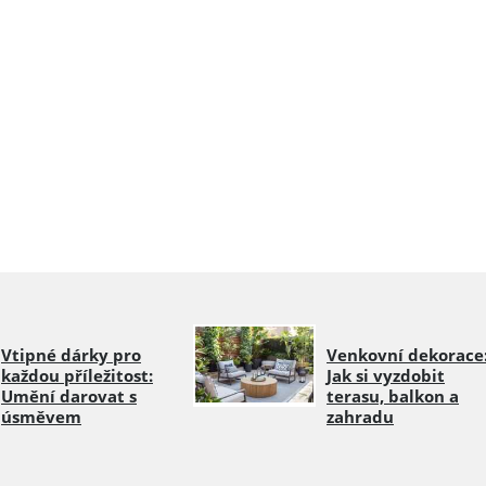
Vtipné dárky pro
Venkovní dekorace
každou příležitost:
Jak si vyzdobit
Umění darovat s
terasu, balkon a
úsměvem
zahradu