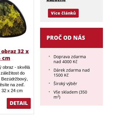
Více článků
PROČ OD NÁS
obraz 32 x
Doprava zdarma
4 cm
nad 4000 Kč
 obraz - skvělá
Dárek zdarma nad
záležitost do
1500 Kč
 Bezúdržbový,
Široký výběr
ěsíte na zeď.
 32 x 24 cm
Vše skladem (350
2
m
)
DETAIL