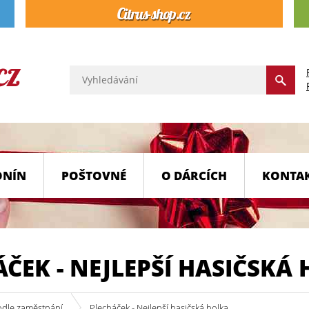
ONÍN
POŠTOVNÉ
O DÁRCÍCH
KONTA
ČEK - NEJLEPŠÍ HASIČSKÁ
odle zaměstnání
Plecháček - Nejlepší hasičská holka