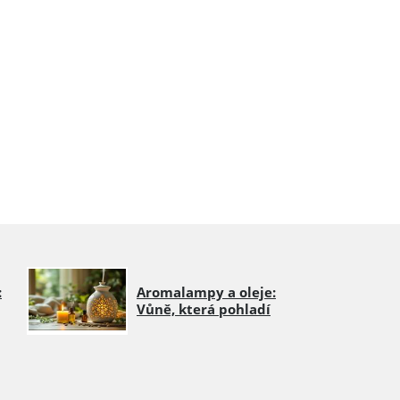
:
Aromalampy a oleje:
Vůně, která pohladí