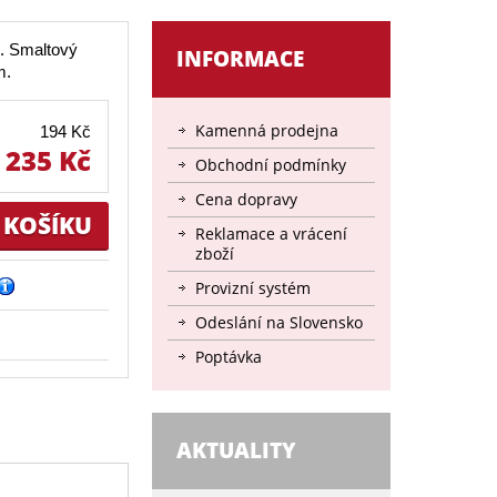
. Smaltový
INFORMACE
m.
Kamenná prodejna
194 Kč
235 Kč
Obchodní podmínky
Cena dopravy
Reklamace a vrácení
zboží
Provizní systém
Odeslání na Slovensko
Poptávka
AKTUALITY