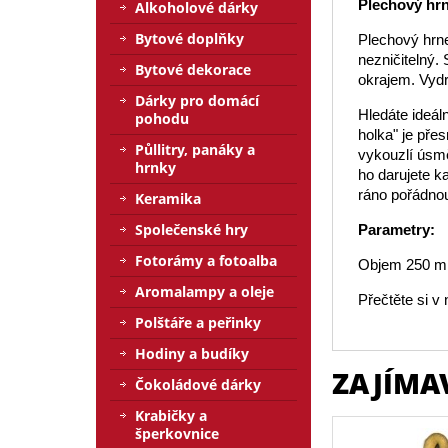
Plechový hr
Alkoholové dárky
Bytové doplňky
Plechový hrne
nezničitelný. 
Bytové dekorace
okrajem. Vyd
Dárky pro domácí
Hledáte ideál
pohodu
holka" je pře
Půllitry, panáky a
vykouzlí úsmě
hrnky
ho darujete k
ráno pořádno
Keramika
Společenské hry
Parametry:
Fotorámy a fotoalba
Objem 250 m
Aromalampy a oleje
Přečtěte si 
Polštáře a peřinky
Hodiny a budíky
ZAJÍMA
Čokoládové dárky
Krabičky a
šperkovnice