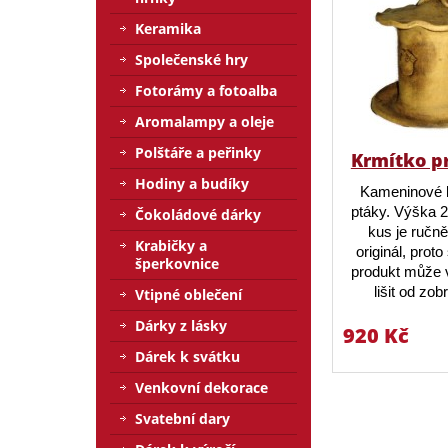
Keramika
Společenské hry
Fotorámy a fotoalba
Aromalampy a oleje
Polštáře a peřinky
Krmítko p
Hodiny a budíky
Kameninové 
ptáky. Výška 
Čokoládové dárky
kus je ručn
Krabičky a
originál, prot
šperkovnice
produkt může v
lišit od zo
Vtipné oblečení
Dárky z lásky
920 Kč
Dárek k svátku
Venkovní dekorace
Svatební dary