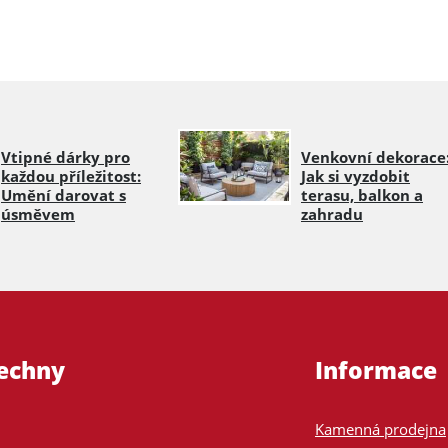
Vtipné dárky pro
Venkovní dekorace
každou příležitost:
Jak si vyzdobit
Umění darovat s
terasu, balkon a
úsměvem
zahradu
šechny
Informace
Kamenná prodejna