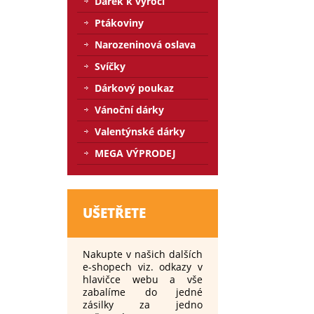
Dárek k výročí
Ptákoviny
Narozeninová oslava
Svíčky
Dárkový poukaz
Vánoční dárky
Valentýnské dárky
MEGA VÝPRODEJ
UŠETŘETE
Nakupte v našich dalších
e-shopech viz. odkazy v
hlavičce webu a vše
zabalíme do jedné
zásilky za jedno