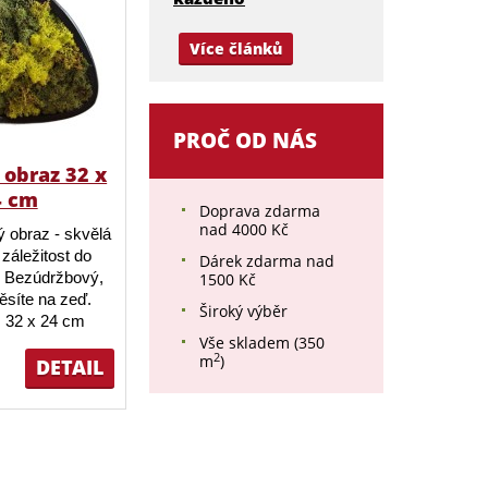
Více článků
PROČ OD NÁS
obraz 32 x
4 cm
Doprava zdarma
nad 4000 Kč
 obraz - skvělá
záležitost do
Dárek zdarma nad
 Bezúdržbový,
1500 Kč
ěsíte na zeď.
Široký výběr
 32 x 24 cm
Vše skladem (350
2
m
)
DETAIL