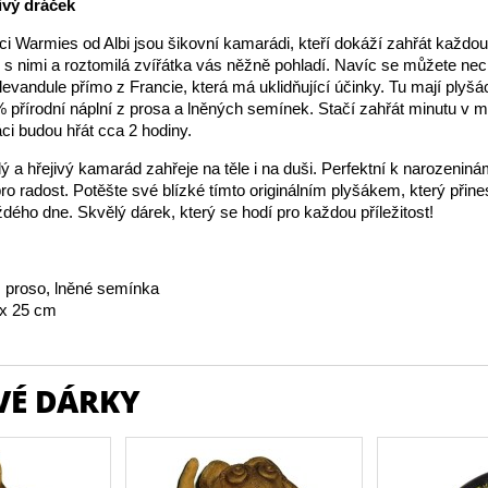
ivý dráček
čci Warmies od Albi jsou šikovní kamarádi, kteří dokáží zahřát každou
s nimi a roztomilá zvířátka vás něžně pohladí. Navíc se můžete nec
levandule přímo z Francie, která má uklidňující účinky. Tu mají plyšá
 přírodní náplní z prosa a lněných semínek. Stačí zahřát minutu v m
áci budou hřát cca 2 hodiny.
lý a hřejivý kamarád zahřeje na těle i na duši. Perfektní k narozenin
pro radost. Potěšte své blízké tímto originálním plyšákem, který přine
ého dne. Skvělý dárek, který se hodí pro každou příležitost!
š, proso, lněné semínka
x 25 cm
VÉ DÁRKY