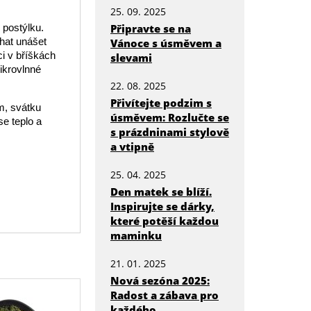
25. 09. 2025
 postýlku.
Připravte se na
hat unášet
Vánoce s úsměvem a
ci v bříškách
slevami
ikrovlnné
22. 08. 2025
Přivítejte podzim s
ám, svátku
úsměvem: Rozlučte se
se teplo a
s prázdninami stylově
a vtipně
25. 04. 2025
Den matek se blíží.
Inspirujte se dárky,
které potěší každou
maminku
21. 01. 2025
Nová sezóna 2025:
Radost a zábava pro
každého