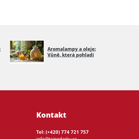
:
Aromalampy a oleje:
Vůně, která pohladí
Kontakt
Tel: (+420) 774 721 757
info@tajnedarky.cz