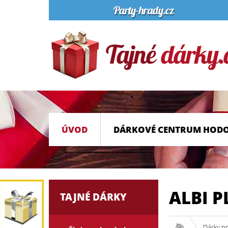
ÚVOD
DÁRKOVÉ CENTRUM HOD
ALBI P
TAJNÉ DÁRKY
Dárky pr