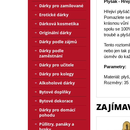
Plyšák - Hřej
Dárky pro zamilované
Hřejiví plyšá
Erotické dárky
Pomazlete se 
krásnou vůní 
Dárková kosmetika
spolu se 100%
Originální dárky
troubě a plyš
Dárky podle zájmů
Tento roztomi
Dárky podle
nebo jen tak 
zaměstnání
úsměv do každ
Dárky pro učitele
Parametry:
Dárky pro kolegy
Materiál: ply
Alkoholové dárky
Rozměry: 35 
Bytové doplňky
Bytové dekorace
ZAJÍMA
Dárky pro domácí
pohodu
Půllitry, panáky a
hrnky