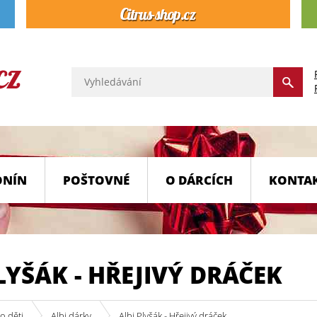
ONÍN
POŠTOVNÉ
O DÁRCÍCH
KONTA
LYŠÁK - HŘEJIVÝ DRÁČEK
o děti
Albi dárky
Albi Plyšák - Hřejivý dráček