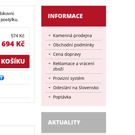
 šikovní
INFORMACE
 postýlku.
Kamenná prodejna
574 Kč
694 Kč
Obchodní podmínky
Cena dopravy
Reklamace a vrácení
zboží
Provizní systém
Odeslání na Slovensko
Poptávka
AKTUALITY