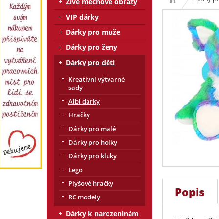
Živé mechové obrazy
VIP dárky
Dárky pro muže
Dárky pro ženy
Dárky pro děti
Kreativní výtvarné
sady
Albi dárky
Hračky
Dárky pro malé
Dárky pro holky
Dárky pro kluky
Lego
Plyšové hračky
Popis
RC modely
Dárky k narozeninám