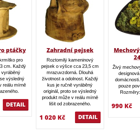
ro ptáčky
Zahradní pejsek
Mechový 
2
krmítko pro
Roztomilý kameninový
23 cm. Každý
pejsek o výšce cca 23,5 cm
Živý mechový
ě vyráběný
mrazuvzdorná. Dlouhá
designová 
o se výsledný
životnost a odolnost. Každý
domácnosti.
 reálu mírně
kus je ručně vyráběný
pouze pov
brazeného.
originál, proto se výsledný
Rozměry:
produkt může v reálu mírně
DETAIL
lišit od zobrazeného.
990 Kč
1 020 Kč
DETAIL