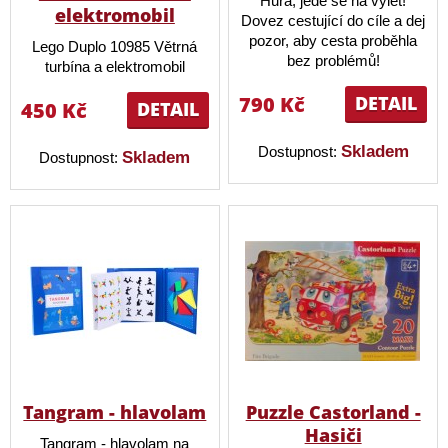
Hurá, jede se na výlet!
elektromobil
Dovez cestující do cíle a dej
pozor, aby cesta proběhla
Lego Duplo 10985 Větrná
bez problémů!
turbína a elektromobil
790 Kč
DETAIL
450 Kč
DETAIL
Skladem
Dostupnost:
Skladem
Dostupnost:
Tangram - hlavolam
Puzzle Castorland -
Hasiči
Tangram - hlavolam na