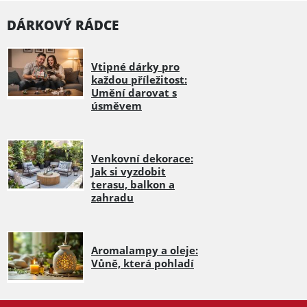
DÁRKOVÝ RÁDCE
Vtipné dárky pro
každou příležitost:
Umění darovat s
úsměvem
Venkovní dekorace:
Jak si vyzdobit
terasu, balkon a
zahradu
Aromalampy a oleje:
Vůně, která pohladí