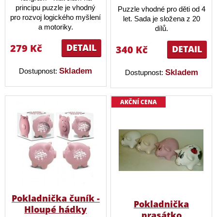
principu puzzle je vhodný
Puzzle vhodné pro děti od 4
pro rozvoj logického myšlení
let. Sada je složena z 20
a motoriky.
dílů.
279 Kč
DETAIL
340 Kč
DETAIL
Skladem
Dostupnost:
Skladem
Dostupnost:
AKČNÍ CENA
Pokladnička čuník -
Pokladnička
Hloupé hádky
prasátko