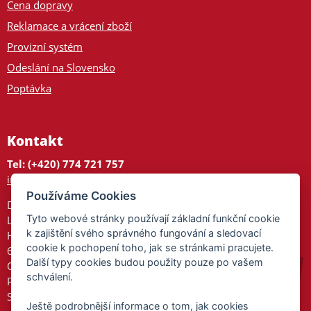
Cena dopravy
Reklamace a vrácení zboží
Provizní systém
Odeslání na Slovensko
Poptávka
Kontakt
Tel: (+420) 774 721 757
info@tajnedarky.cz
Používáme Cookies
Dárkové centrum
Tyto webové stránky používají základní funkční cookie
Legionářů 2
k zajištění svého správného fungování a sledovací
Hodonín
cookie k pochopení toho, jak se stránkami pracujete.
695 01
Další typy cookies budou použity pouze po vašem
Otevřeno:
schválení.
Po-Pá 9-17
So 9-11:30
Ještě podrobnější informace o tom, jak cookies