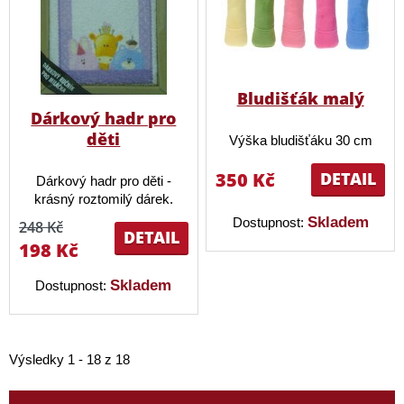
Bludišťák malý
Dárkový hadr pro
děti
Výška bludišťáku 30 cm
350 Kč
DETAIL
Dárkový hadr pro děti -
krásný roztomilý dárek.
Skladem
Dostupnost:
248 Kč
DETAIL
198 Kč
Skladem
Dostupnost:
Výsledky 1 - 18 z 18