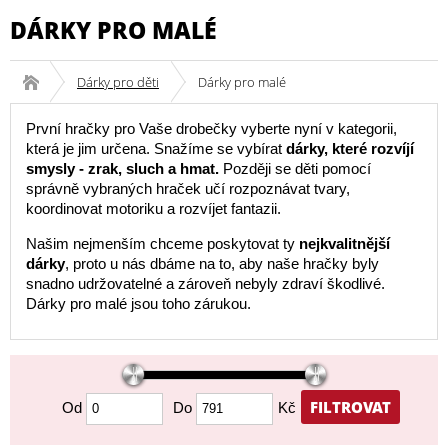
DÁRKY PRO MALÉ
Dárky pro děti
Dárky pro malé
První hračky pro Vaše drobečky vyberte nyní v kategorii,
která je jim určena. Snažíme se vybírat
dárky, které rozvíjí
smysly - zrak, sluch a hmat.
Později se děti pomocí
správně vybraných hraček učí rozpoznávat tvary,
koordinovat motoriku a rozvíjet fantazii.
Našim nejmenším chceme poskytovat ty
nejkvalitnější
dárky
, proto u nás dbáme na to, aby naše hračky byly
snadno udržovatelné a zároveň nebyly zdraví škodlivé.
Dárky pro malé jsou toho zárukou.
FILTROVAT
Od
Do
Kč