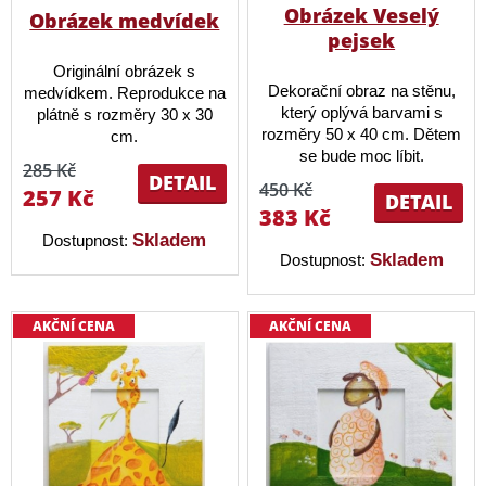
Obrázek Veselý
Obrázek medvídek
pejsek
Originální obrázek s
Dekorační obraz na stěnu,
medvídkem. Reprodukce na
který oplývá barvami s
plátně s rozměry 30 x 30
rozměry 50 x 40 cm. Dětem
cm.
se bude moc líbit.
285 Kč
DETAIL
450 Kč
257 Kč
DETAIL
383 Kč
Skladem
Dostupnost:
Skladem
Dostupnost:
AKČNÍ CENA
AKČNÍ CENA