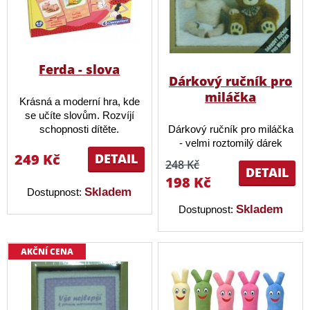
Ferda - slova
Dárkový ručník pro
miláčka
Krásná a moderní hra, kde
se učíte slovům. Rozvíjí
schopnosti dítěte.
Dárkový ručník pro miláčka
- velmi roztomilý dárek
249 Kč
DETAIL
248 Kč
DETAIL
198 Kč
Skladem
Dostupnost:
Skladem
Dostupnost:
AKČNÍ CENA