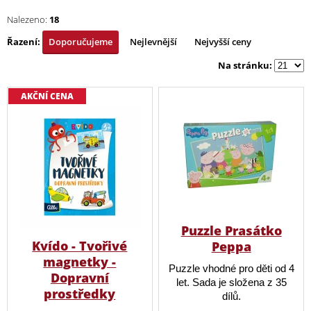
Nalezeno:
18
Řazení:
Doporučujeme
Nejlevnější
Nejvyšší ceny
Na stránku:
AKČNÍ CENA
Puzzle Prasátko
Kvído - Tvořivé
Peppa
magnetky -
Puzzle vhodné pro děti od 4
Dopravní
let. Sada je složena z 35
prostředky
dílů.