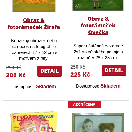
Obraz &
Obraz &
fotorámeček
fotorámeček Žirafa
Ovečka
Kouzelný obrázek nebo
Super nástěnná dekorace
rámeček na fotografii o
2v1 do dětského pokoje s
rozměrech 17 x 12 cm s
rozměry 28 x 28 cm.
motivem žirafy.
250 Kč
250 Kč
DETAIL
DETAIL
225 Kč
200 Kč
Skladem
Dostupnost:
Skladem
Dostupnost:
AKČNÍ CENA