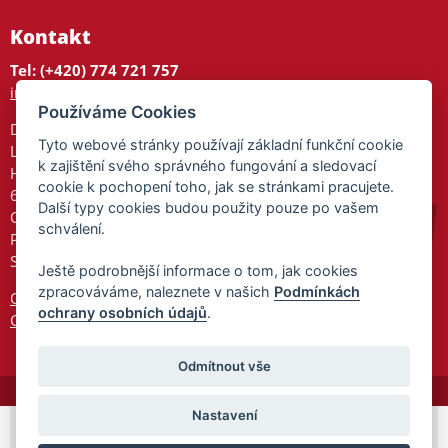
Kontakt
Tel: (+420) 774 721 757
info@tajnedarky.cz
Používáme Cookies
Dárkové centrum
Tyto webové stránky používají základní funkční cookie
Legionářů 2
k zajištění svého správného fungování a sledovací
Hodonín
cookie k pochopení toho, jak se stránkami pracujete.
695 01
Další typy cookies budou použity pouze po vašem
Otevřeno:
schválení.
Po-Pá 9-17
So 9-11:30
Ještě podrobnější informace o tom, jak cookies
zpracováváme, naleznete v našich
Podmínkách
Ochrana osobních údajů
ochrany osobních údajů
.
Cookies
Odmítnout vše
Nastavení
© 2026 Tajnedarky.cz -
Partnerský