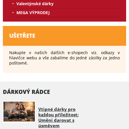
Valentýnské dárky
MEGA VÝPRODEJ
UŠETŘETE
Nakupte v našich dalších e-shopech viz. odkazy v
hlavičce webu a vše zabalíme do jedné zásilky za jedno
poštovné.
DÁRKOVÝ RÁDCE
Vtipné dárky pro
každou příležitost:
Umění darovat s
úsměvem