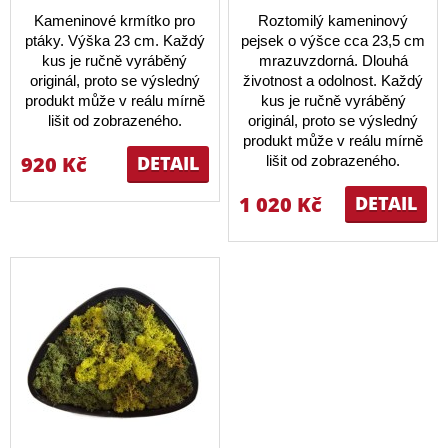
Kameninové krmítko pro
Roztomilý kameninový
ptáky. Výška 23 cm. Každý
pejsek o výšce cca 23,5 cm
kus je ručně vyráběný
mrazuvzdorná. Dlouhá
originál, proto se výsledný
životnost a odolnost. Každý
produkt může v reálu mírně
kus je ručně vyráběný
lišit od zobrazeného.
originál, proto se výsledný
produkt může v reálu mírně
920 Kč
DETAIL
lišit od zobrazeného.
1 020 Kč
DETAIL