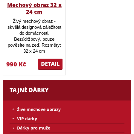
Mechový obraz 32 x
24 cm
Živý mechový obraz -
skvělá designová záležitost
do domácnosti.
Bezúdržbový, pouze
pověsíte na zeď. Rozměry:
32 x 24 cm
990 Kč
DETAIL
TAJNÉ DÁRKY
Živé mechové obrazy
VIP dárky
Dárky pro muže