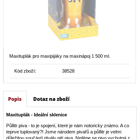
Maxituplák pro maxipijáky na maxinápoj 1 500 ml.
Kód zboží:
38528
Popis
Dotaz na zboží
Maxituplák - Ideální sklenice
Půllitr piva - to je spojení, které je nám notoricky známo. A co
teprve tuplovaný?! Jsme národem pivařů a půllitr je velmi
důležitou součástí rituálu pití piva. Nejlépe se pivo vychutná z