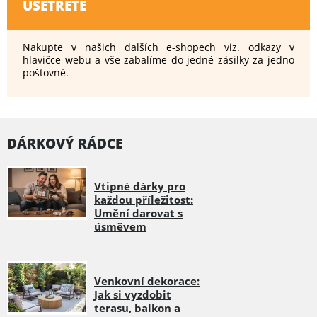
UŠETŘETE
Nakupte v našich dalších e-shopech viz. odkazy v
hlavičce webu a vše zabalíme do jedné zásilky za jedno
poštovné.
DÁRKOVÝ RÁDCE
Vtipné dárky pro
každou příležitost:
Umění darovat s
úsměvem
Venkovní dekorace:
Jak si vyzdobit
terasu, balkon a