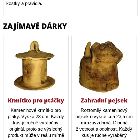
kostky a pravidla.
ZAJÍMAVÉ DÁRKY
Krmítko pro ptáčky
Zahradní pejsek
Kameninové krmítko pro
Roztomilý kameninový
ptáky. Výška 23 cm. Každý
pejsek o výšce cca 23,5 cm
kus je ručně vyráběný
mrazuvzdorná. Dlouhá
originál, proto se výsledný
životnost a odolnost. Každý
produkt může v reálu mírně
kus je ručně vyráběný