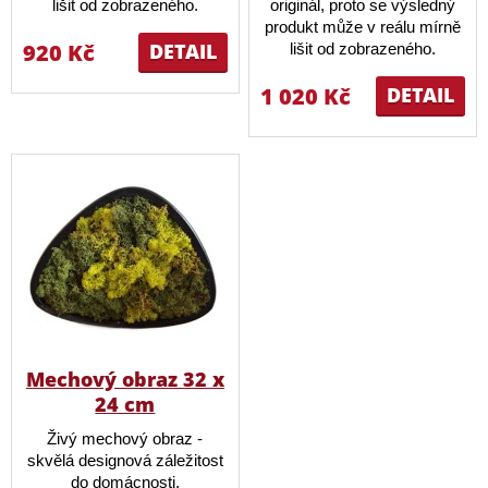
lišit od zobrazeného.
originál, proto se výsledný
produkt může v reálu mírně
920 Kč
DETAIL
lišit od zobrazeného.
1 020 Kč
DETAIL
Mechový obraz 32 x
24 cm
Živý mechový obraz -
skvělá designová záležitost
do domácnosti.