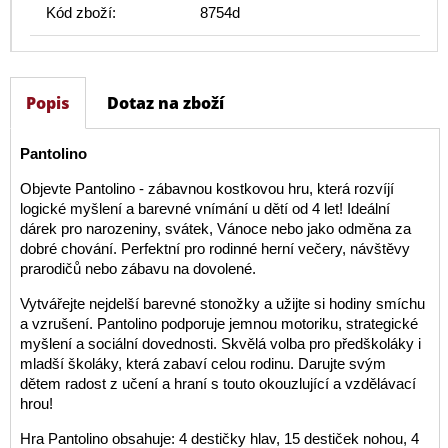
Kód zboží:
8754d
Popis
Dotaz na zboží
Pantolino
Objevte Pantolino - zábavnou kostkovou hru, která rozvíjí
logické myšlení a barevné vnímání u dětí od 4 let! Ideální
dárek pro narozeniny, svátek, Vánoce nebo jako odměna za
dobré chování. Perfektní pro rodinné herní večery, návštěvy
prarodičů nebo zábavu na dovolené.
Vytvářejte nejdelší barevné stonožky a užijte si hodiny smíchu
a vzrušení. Pantolino podporuje jemnou motoriku, strategické
myšlení a sociální dovednosti. Skvělá volba pro předškoláky i
mladší školáky, která zabaví celou rodinu. Darujte svým
dětem radost z učení a hraní s touto okouzlující a vzdělávací
hrou!
Hra Pantolino obsahuje: 4 destičky hlav, 15 destiček nohou, 4