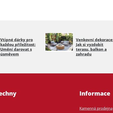
Vtipné dárky pro
Venkovní dekorace
každou příležitost:
Jak si vyzdobit
Umění darovat s
terasu, balkon a
úsměvem
zahradu
šechny
Informace
Kamenná prodejna