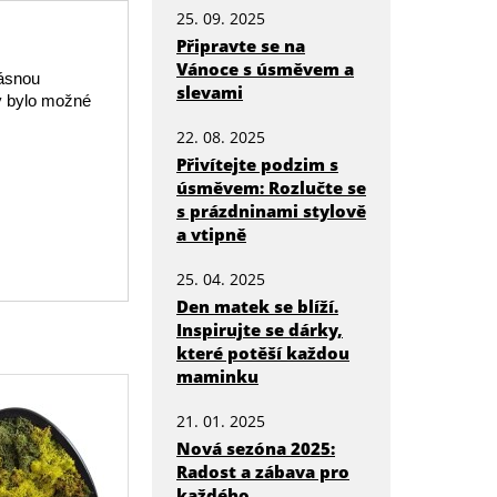
25. 09. 2025
Připravte se na
Vánoce s úsměvem a
rásnou
slevami
y bylo možné
22. 08. 2025
Přivítejte podzim s
úsměvem: Rozlučte se
s prázdninami stylově
a vtipně
25. 04. 2025
Den matek se blíží.
Inspirujte se dárky,
které potěší každou
maminku
21. 01. 2025
Nová sezóna 2025:
Radost a zábava pro
každého