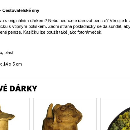
- Cestovatelské sny
vu s originálním dárkem? Nebo nechcete darovat peníze? Věnujte k
čku s vtipným potiskem. Zadní strana pokladničky se dá sundat, ab
ené peníze. Kasičku lze použít také jako fotorámeček.
o, plast
x 14 x 5 cm
VÉ DÁRKY