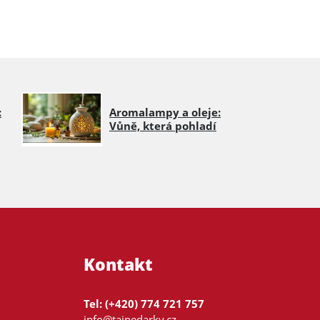
:
Aromalampy a oleje:
Vůně, která pohladí
Kontakt
Tel: (+420) 774 721 757
info@tajnedarky.cz