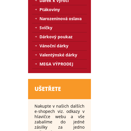
Dárek k výročí
Ptákoviny
Narozeninová oslava
Svíčky
Dárkový poukaz
Vánoční dárky
Valentýnské dárky
MEGA VÝPRODEJ
UŠETŘETE
Nakupte v našich dalších
e-shopech viz. odkazy v
hlavičce webu a vše
zabalíme do jedné
zásilky za jedno