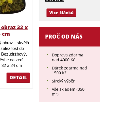
Více článků
obraz 32 x
4 cm
PROČ OD NÁS
 obraz - skvělá
záležitost do
 Bezúdržbový,
Doprava zdarma
nad 4000 Kč
ěsíte na zeď.
 32 x 24 cm
Dárek zdarma nad
1500 Kč
DETAIL
Široký výběr
Vše skladem (350
2
m
)