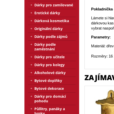
Dárky pro zamilované
Pokladnička 
Erotické dárky
Lámete si hla
Dárková kosmetika
dárkovou kasi
vybrat naspoř
Originální dárky
Dárky podle zájmů
Parametry:
Dárky podle
Materiál: dřev
zaměstnání
Rozměry: 16 
Dárky pro učitele
Dárky pro kolegy
Alkoholové dárky
ZAJÍMA
Bytové doplňky
Bytové dekorace
Dárky pro domácí
pohodu
Půllitry, panáky a
hrnky