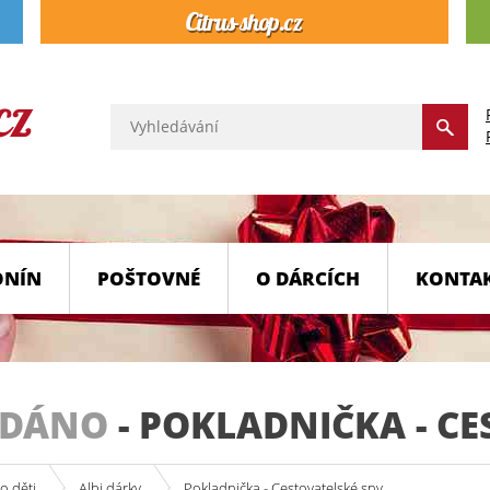
ONÍN
POŠTOVNÉ
O DÁRCÍCH
KONTA
ODÁNO
-
POKLADNIČKA - CE
o děti
Albi dárky
Pokladnička - Cestovatelské sny