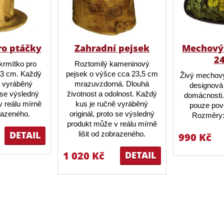
ro ptáčky
Zahradní pejsek
Mechový 
2
krmítko pro
Roztomilý kameninový
23 cm. Každý
pejsek o výšce cca 23,5 cm
Živý mechový
ě vyráběný
mrazuvzdorná. Dlouhá
designová 
o se výsledný
životnost a odolnost. Každý
domácnosti.
 reálu mírně
kus je ručně vyráběný
pouze pov
brazeného.
originál, proto se výsledný
Rozměry:
produkt může v reálu mírně
DETAIL
lišit od zobrazeného.
990 Kč
1 020 Kč
DETAIL