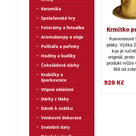
Keramika
Společenské hry
Fotorámy a fotoalba
Krmítko p
Aromalampy a oleje
Kameninové 
ptáky. Výška 
Polštáře a peřinky
kus je ručn
Hodiny a budíky
originál, prot
produkt může v
Čokoládové dárky
lišit od zo
Krabičky a
šperkovnice
920 Kč
Vtipné oblečení
Dárky z lásky
Dárek k svátku
Venkovní dekorace
Svatební dary