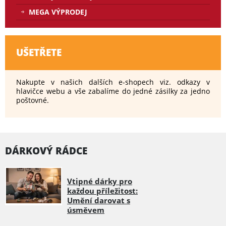
MEGA VÝPRODEJ
UŠETŘETE
Nakupte v našich dalších e-shopech viz. odkazy v
hlavičce webu a vše zabalíme do jedné zásilky za jedno
poštovné.
DÁRKOVÝ RÁDCE
Vtipné dárky pro
každou příležitost:
Umění darovat s
úsměvem