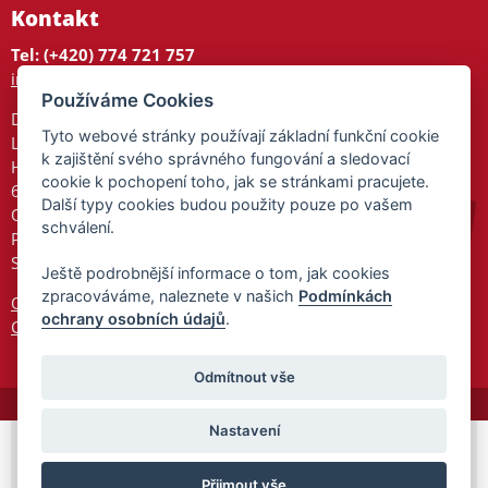
Kontakt
Tel: (+420) 774 721 757
info@tajnedarky.cz
Používáme Cookies
Dárkové centrum
Tyto webové stránky používají základní funkční cookie
Legionářů 2
k zajištění svého správného fungování a sledovací
Hodonín
cookie k pochopení toho, jak se stránkami pracujete.
695 01
Další typy cookies budou použity pouze po vašem
Otevřeno:
schválení.
Po-Pá 9-17
So 9-11:30
Ještě podrobnější informace o tom, jak cookies
zpracováváme, naleznete v našich
Podmínkách
Ochrana osobních údajů
ochrany osobních údajů
.
Cookies
Odmítnout vše
Nastavení
© 2026 Tajnedarky.cz -
Partnerský
Přijmout vše