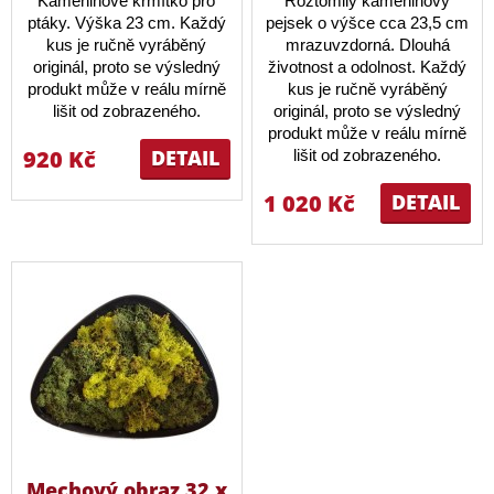
Kameninové krmítko pro
Roztomilý kameninový
ptáky. Výška 23 cm. Každý
pejsek o výšce cca 23,5 cm
kus je ručně vyráběný
mrazuvzdorná. Dlouhá
originál, proto se výsledný
životnost a odolnost. Každý
produkt může v reálu mírně
kus je ručně vyráběný
lišit od zobrazeného.
originál, proto se výsledný
produkt může v reálu mírně
920 Kč
DETAIL
lišit od zobrazeného.
1 020 Kč
DETAIL
Mechový obraz 32 x