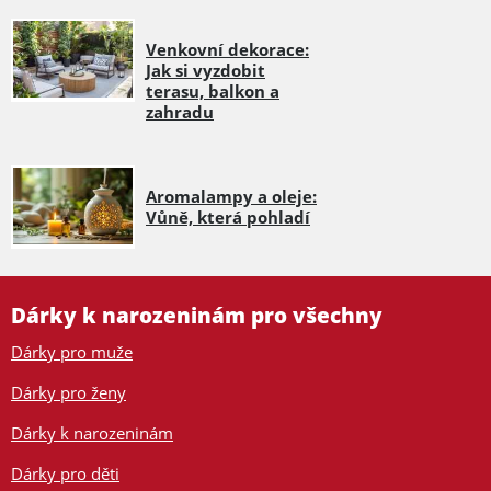
Venkovní dekorace:
Jak si vyzdobit
terasu, balkon a
zahradu
Aromalampy a oleje:
Vůně, která pohladí
Dárky k narozeninám pro všechny
Dárky pro muže
Dárky pro ženy
Dárky k narozeninám
Dárky pro děti