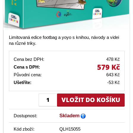
Limitovaná edice footbag a yoyo s knihou, návody a videi
na různé triky.
Cena bez DPH:
478 Kč
579 Kč
Cena s DPH:
Původní cena:
643 Kč
Ušetříte:
-53 Kč
Skladem
Dostupnost:
Kód zboží:
QLH15055