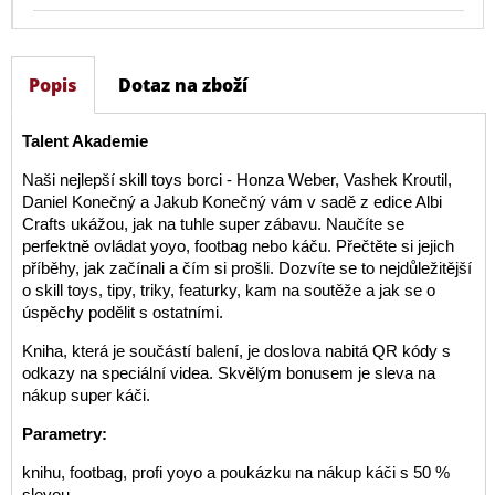
Popis
Dotaz na zboží
Talent Akademie
Naši nejlepší skill toys borci - Honza Weber, Vashek Kroutil,
Daniel Konečný a Jakub Konečný vám v sadě z edice Albi
Crafts ukážou, jak na tuhle super zábavu. Naučíte se
perfektně ovládat yoyo, footbag nebo káču. Přečtěte si jejich
příběhy, jak začínali a čím si prošli. Dozvíte se to nejdůležitější
o skill toys, tipy, triky, featurky, kam na soutěže a jak se o
úspěchy podělit s ostatními.
Kniha, která je součástí balení, je doslova nabitá QR kódy s
odkazy na speciální videa. Skvělým bonusem je sleva na
nákup super káči.
Parametry:
knihu, footbag, profi yoyo a poukázku na nákup káči s 50 %
slevou.