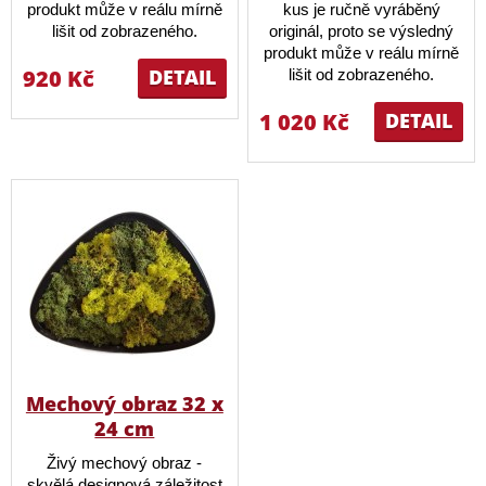
produkt může v reálu mírně
kus je ručně vyráběný
lišit od zobrazeného.
originál, proto se výsledný
produkt může v reálu mírně
920 Kč
DETAIL
lišit od zobrazeného.
1 020 Kč
DETAIL
Mechový obraz 32 x
24 cm
Živý mechový obraz -
skvělá designová záležitost