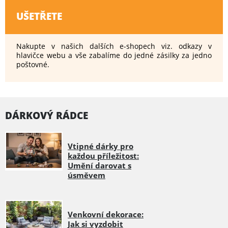
UŠETŘETE
Nakupte v našich dalších e-shopech viz. odkazy v
hlavičce webu a vše zabalíme do jedné zásilky za jedno
poštovné.
DÁRKOVÝ RÁDCE
Vtipné dárky pro
každou příležitost:
Umění darovat s
úsměvem
Venkovní dekorace:
Jak si vyzdobit