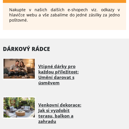
Nakupte v našich dalších e-shopech viz. odkazy v
hlavičce webu a vše zabalíme do jedné zásilky za jedno
poštovné.
DÁRKOVÝ RÁDCE
Vtipné dárky pro
každou příležitost:
Umění darovat s
úsměvem
Venkovní dekorace:
Jak si vyzdobit
terasu, balkon a
zahradu