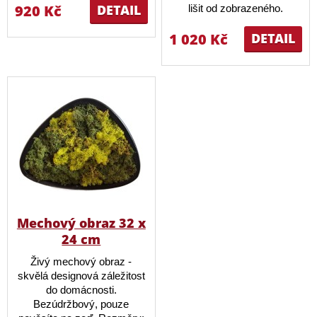
920 Kč
DETAIL
lišit od zobrazeného.
1 020 Kč
DETAIL
Mechový obraz 32 x
24 cm
Živý mechový obraz -
skvělá designová záležitost
do domácnosti.
Bezúdržbový, pouze