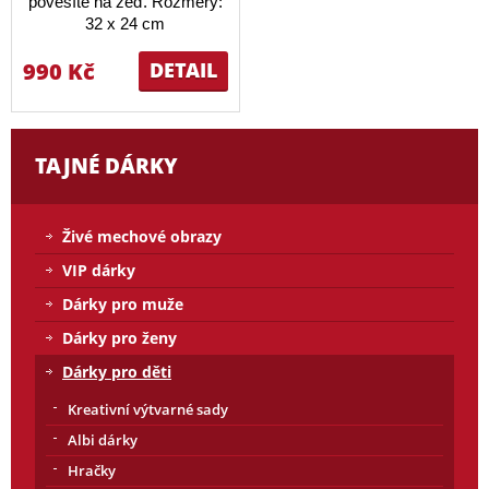
pověsíte na zeď. Rozměry:
32 x 24 cm
990 Kč
DETAIL
TAJNÉ DÁRKY
Živé mechové obrazy
VIP dárky
Dárky pro muže
Dárky pro ženy
Dárky pro děti
Kreativní výtvarné sady
Albi dárky
Hračky