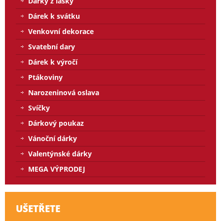
Dárky z lásky
Dárek k svátku
Venkovní dekorace
Svatební dary
Dárek k výročí
Ptákoviny
Narozeninová oslava
Svíčky
Dárkový poukaz
Vánoční dárky
Valentýnské dárky
MEGA VÝPRODEJ
UŠETŘETE