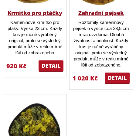
Krmítko pro ptáčky
Zahradní pejsek
Kameninové krmítko pro
Roztomilý kameninový
ptáky. Výška 23 cm. Každý
pejsek o výšce cca 23,5 cm
kus je ručně vyráběný
mrazuvzdorná. Dlouhá
originál, proto se výsledný
životnost a odolnost. Každý
produkt může v reálu mírně
kus je ručně vyráběný
lišit od zobrazeného.
originál, proto se výsledný
produkt může v reálu mírně
920 Kč
DETAIL
lišit od zobrazeného.
1 020 Kč
DETAIL