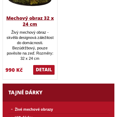
Mechový obraz 32 x
24 cm
Živý mechový obraz -
skvělá designová záležitost
do domácnosti.
Bezúdržbový, pouze
pověsíte na zeď. Rozměry:
32 x 24 cm
990 Kč
DETAIL
TAJNÉ DÁRKY
Živé mechové obrazy