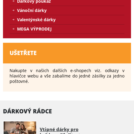
Dárkový poukaz
Vánoční dárky
Valentýnské dárky
MEGA VÝPRODEJ
UŠETŘETE
Nakupte v našich dalších e-shopech viz. odkazy v
hlavičce webu a vše zabalíme do jedné zásilky za jedno
poštovné.
DÁRKOVÝ RÁDCE
Vtipné dárky pro