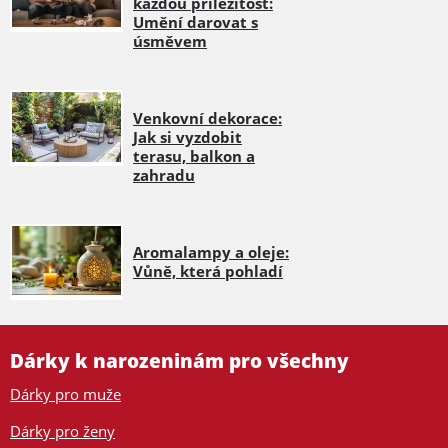
každou příležitost:
Umění darovat s
úsměvem
Venkovní dekorace:
Jak si vyzdobit
terasu, balkon a
zahradu
Aromalampy a oleje:
Vůně, která pohladí
Dárky k narozeninám pro všechny
Dárky pro muže
Dárky pro ženy