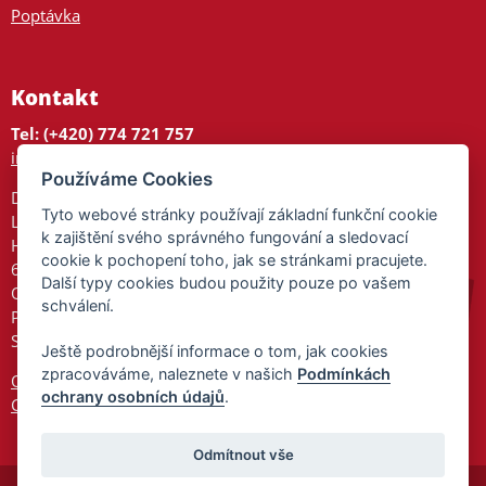
Poptávka
Kontakt
Tel: (+420) 774 721 757
info@tajnedarky.cz
Používáme Cookies
Dárkové centrum
Tyto webové stránky používají základní funkční cookie
Legionářů 2
k zajištění svého správného fungování a sledovací
Hodonín
cookie k pochopení toho, jak se stránkami pracujete.
695 01
Další typy cookies budou použity pouze po vašem
Otevřeno:
schválení.
Po-Pá 9-17
So 9-11:30
Ještě podrobnější informace o tom, jak cookies
zpracováváme, naleznete v našich
Podmínkách
Ochrana osobních údajů
ochrany osobních údajů
.
Cookies
Odmítnout vše