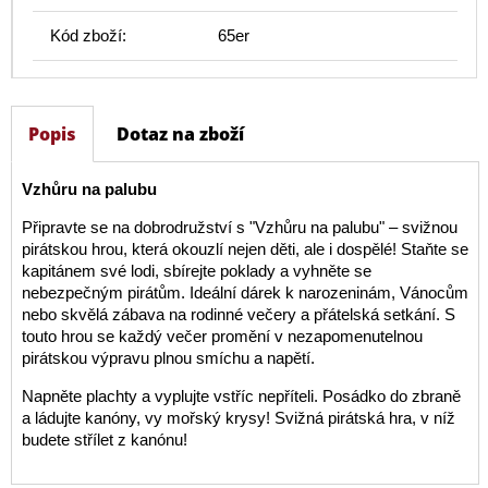
Kód zboží:
65er
Popis
Dotaz na zboží
Vzhůru na palubu
Připravte se na dobrodružství s "Vzhůru na palubu" – svižnou
pirátskou hrou, která okouzlí nejen děti, ale i dospělé! Staňte se
kapitánem své lodi, sbírejte poklady a vyhněte se
nebezpečným pirátům. Ideální dárek k narozeninám, Vánocům
nebo skvělá zábava na rodinné večery a přátelská setkání. S
touto hrou se každý večer promění v nezapomenutelnou
pirátskou výpravu plnou smíchu a napětí.
Napněte plachty a vyplujte vstříc nepříteli. Posádko do zbraně
a ládujte kanóny, vy mořský krysy! Svižná pirátská hra, v níž
budete střílet z kanónu!