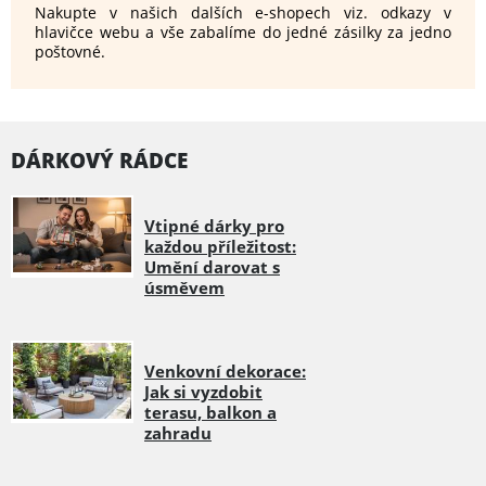
Nakupte v našich dalších e-shopech viz. odkazy v
hlavičce webu a vše zabalíme do jedné zásilky za jedno
poštovné.
DÁRKOVÝ RÁDCE
Vtipné dárky pro
každou příležitost:
Umění darovat s
úsměvem
Venkovní dekorace:
Jak si vyzdobit
terasu, balkon a
zahradu