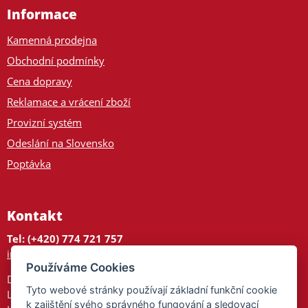
Informace
Kamenná prodejna
Obchodní podmínky
Cena dopravy
Reklamace a vrácení zboží
Provizní systém
Odeslání na Slovensko
Poptávka
Kontakt
Tel: (+420) 774 721 757
info@tajnedarky.cz
Používáme Cookies
Dárkové centrum
Tyto webové stránky používají základní funkční cookie
Legionářů 2
k zajištění svého správného fungování a sledovací