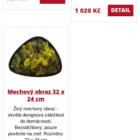
1 020 Kč
DETAIL
Mechový obraz 32 x
24 cm
Živý mechový obraz -
skvělá designová záležitost
do domácnosti.
Bezúdržbový, pouze
pověsíte na zeď. Rozměry:
32 x 24 cm