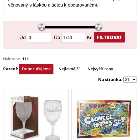
věnovaný s láskou a úctou k obdarovanému.
FILTROVAT
Od
Do
Kč
Nalezeno:
111
Řazení:
Doporučujeme
Nejlevnější
Nejvyšší ceny
Na stránku: