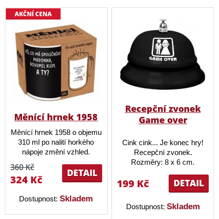
AKČNÍ CENA
Recepční zvonek
Měnící hrnek 1958
Game over
Měnící hrnek 1958 o objemu
310 ml po nalití horkého
Cink cink... Je konec hry!
nápoje změní vzhled.
Recepční zvonek.
Rozměry: 8 x 6 cm.
360 Kč
DETAIL
324 Kč
199 Kč
DETAIL
Skladem
Dostupnost:
Skladem
Dostupnost: