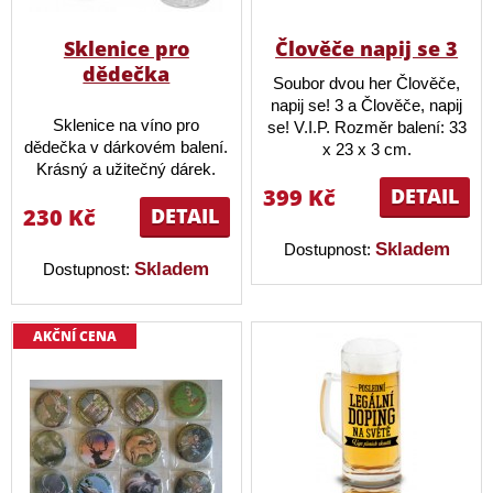
Sklenice pro
Člověče napij se 3
dědečka
Soubor dvou her Člověče,
napij se! 3 a Člověče, napij
Sklenice na víno pro
se! V.I.P. Rozměr balení: 33
dědečka v dárkovém balení.
x 23 x 3 cm.
Krásný a užitečný dárek.
399 Kč
DETAIL
230 Kč
DETAIL
Skladem
Dostupnost:
Skladem
Dostupnost:
AKČNÍ CENA