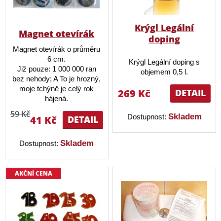
Krýgl Legální
Magnet otevírák
doping
Magnet otevírák o průměru
6 cm.
Krýgl Legální doping s
Již pouze: 1 000 000 ran
objemem 0,5 l.
bez nehody; A To je hrozný,
moje tchýně je celý rok
269 Kč
DETAIL
hájená.
59 Kč
Skladem
Dostupnost:
41 Kč
DETAIL
Skladem
Dostupnost:
AKČNÍ CENA