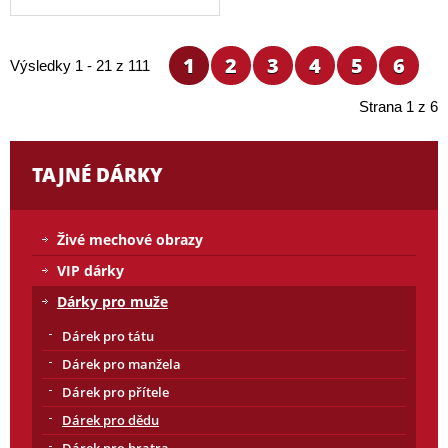
1
2
3
4
5
6
Výsledky 1 - 21 z 111
Strana 1 z 6
TAJNÉ DÁRKY
Živé mechové obrazy
VIP dárky
Dárky pro muže
Dárek pro tátu
Dárek pro manžela
Dárek pro přítele
Dárek pro dědu