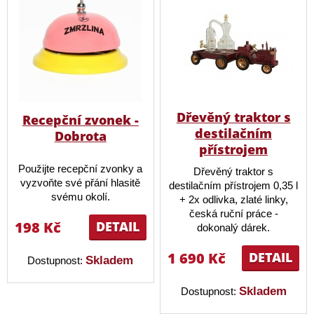
Dřevěný traktor s
Recepční zvonek -
destilačním
Dobrota
přístrojem
Použijte recepční zvonky a
Dřevěný traktor s
vyzvoňte své přání hlasitě
destilačním přístrojem 0,35 l
svému okolí.
+ 2x odlivka, zlaté linky,
česká ruční práce -
198 Kč
DETAIL
dokonalý dárek.
1 690 Kč
DETAIL
Skladem
Dostupnost:
Skladem
Dostupnost: