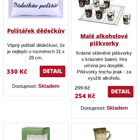
Polštářek dědečkův
Malé alkoholové
piškvorky
Vtipný polštář dědečkovi, že
je nejlepší o rozměrech 31 x
Krásné skleněné piškvorky
28 cm.
v krásném balení. Hra
určena pro dospělé.
330 Kč
DETAIL
Piškvorky trochu jinak - za
využití alkoholu.
Skladem
Dostupnost:
299 Kč
DETAIL
254 Kč
Skladem
Dostupnost: