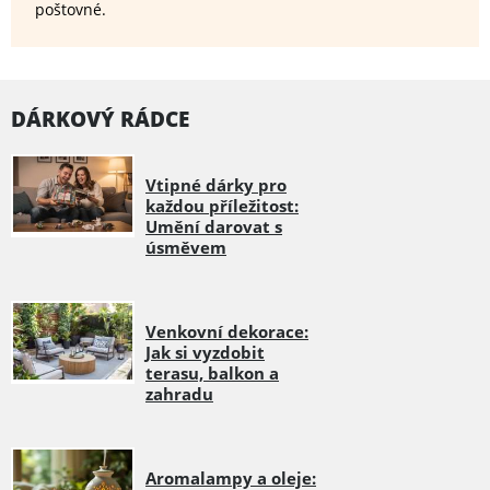
poštovné.
DÁRKOVÝ RÁDCE
Vtipné dárky pro
každou příležitost:
Umění darovat s
úsměvem
Venkovní dekorace:
Jak si vyzdobit
terasu, balkon a
zahradu
Aromalampy a oleje: