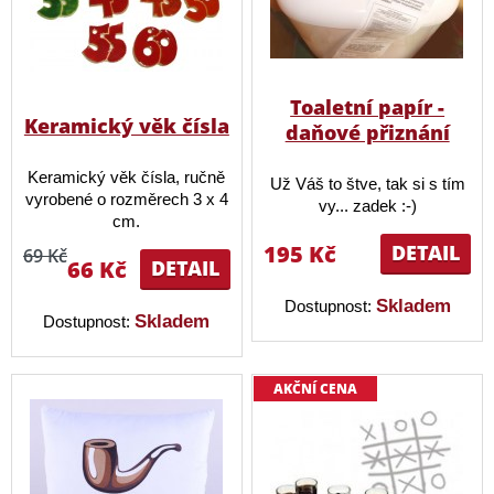
Toaletní papír -
Keramický věk čísla
daňové přiznání
Keramický věk čísla, ručně
Už Váš to štve, tak si s tím
vyrobené o rozměrech 3 x 4
vy... zadek :-)
cm.
195 Kč
DETAIL
69 Kč
66 Kč
DETAIL
Skladem
Dostupnost:
Skladem
Dostupnost:
AKČNÍ CENA