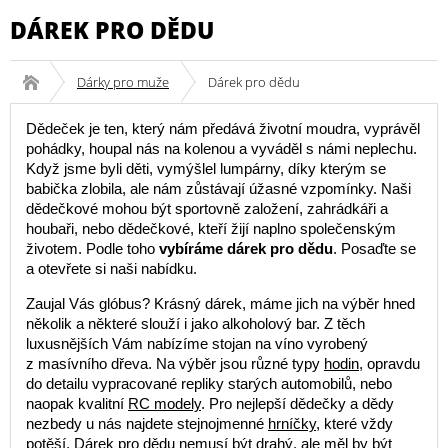
DÁREK PRO DĚDU
Dárky pro muže
Dárek pro dědu
Dědeček je ten, který nám předává životní moudra, vyprávěl
pohádky, houpal nás na kolenou a vyváděl s námi neplechu.
Když jsme byli děti, vymýšlel lumpárny, díky kterým se
babička zlobila, ale nám zůstávají úžasné vzpomínky. Naši
dědečkové mohou být sportovně založení, zahrádkáři a
houbaři, nebo dědečkové, kteří žijí naplno společenským
životem. Podle toho
vybíráme dárek pro dědu
. Posaďte se
a otevřete si naši nabídku.
Zaujal Vás glóbus? Krásný dárek, máme jich na výběr hned
několik a některé slouží i jako alkoholový bar. Z těch
luxusnějších Vám nabízíme stojan na víno vyrobený
z masívního dřeva. Na výběr jsou různé typy
hodin
, opravdu
do detailu vypracované repliky starých automobilů, nebo
naopak kvalitní
RC modely
. Pro nejlepší dědečky a dědy
nezbedy u nás najdete stejnojmenné
hrníčky
, které vždy
potěší. Dárek pro dědu nemusí být drahý, ale měl by být