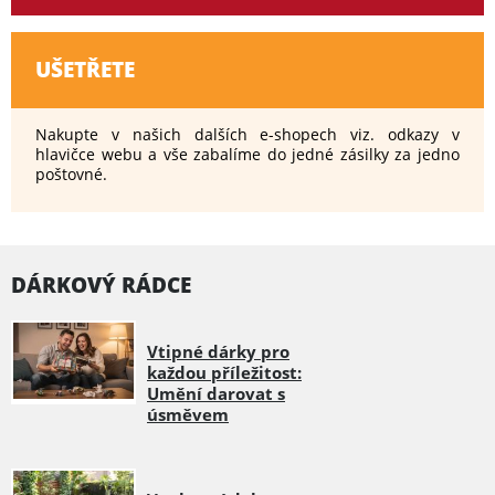
UŠETŘETE
Nakupte v našich dalších e-shopech viz. odkazy v
hlavičce webu a vše zabalíme do jedné zásilky za jedno
poštovné.
DÁRKOVÝ RÁDCE
Vtipné dárky pro
každou příležitost:
Umění darovat s
úsměvem