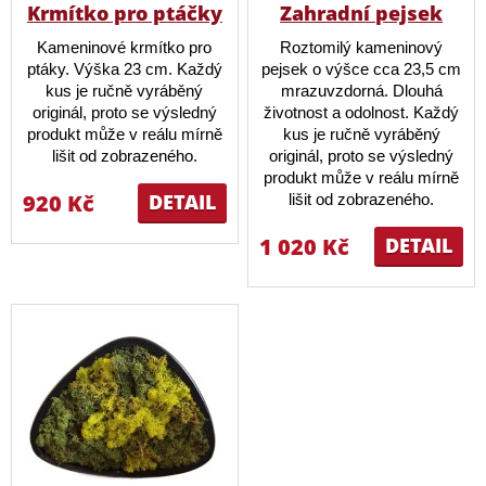
Krmítko pro ptáčky
Zahradní pejsek
Kameninové krmítko pro
Roztomilý kameninový
ptáky. Výška 23 cm. Každý
pejsek o výšce cca 23,5 cm
kus je ručně vyráběný
mrazuvzdorná. Dlouhá
originál, proto se výsledný
životnost a odolnost. Každý
produkt může v reálu mírně
kus je ručně vyráběný
lišit od zobrazeného.
originál, proto se výsledný
produkt může v reálu mírně
920 Kč
DETAIL
lišit od zobrazeného.
1 020 Kč
DETAIL