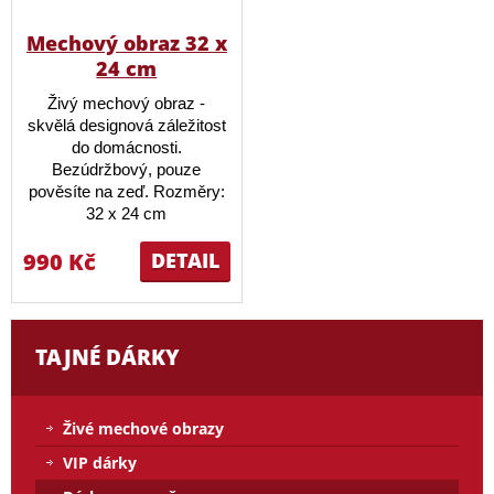
Mechový obraz 32 x
24 cm
Živý mechový obraz -
skvělá designová záležitost
do domácnosti.
Bezúdržbový, pouze
pověsíte na zeď. Rozměry:
32 x 24 cm
990 Kč
DETAIL
TAJNÉ DÁRKY
Živé mechové obrazy
VIP dárky