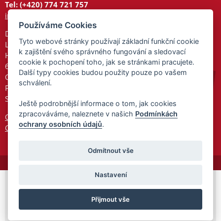
Tel: (+420) 774 721 757
info@tajnedarky.cz
Používáme Cookies
Dárkové centrum
Tyto webové stránky používají základní funkční cookie
Legionářů 2
k zajištění svého správného fungování a sledovací
Hodonín
cookie k pochopení toho, jak se stránkami pracujete.
695 01
Další typy cookies budou použity pouze po vašem
Otevřeno:
schválení.
Po-Pá 9-17
So 9-11:30
Ještě podrobnější informace o tom, jak cookies
zpracováváme, naleznete v našich
Podmínkách
Ochrana osobních údajů
ochrany osobních údajů
.
Cookies
Odmítnout vše
Nastavení
© 2026 Tajnedarky.cz -
Partnerský
Přijmout vše
program
Partner ID: