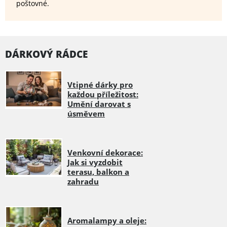
poštovné.
DÁRKOVÝ RÁDCE
Vtipné dárky pro
každou příležitost:
Umění darovat s
úsměvem
Venkovní dekorace:
Jak si vyzdobit
terasu, balkon a
zahradu
Aromalampy a oleje: