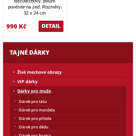
Bezúdržbový, pouze
pověsíte na zeď. Rozměry:
32 x 24 cm
990 Kč
DETAIL
TAJNÉ DÁRKY
Živé mechové obrazy
VIP dárky
Dárky pro muže
Dárek pro tátu
Dárek pro manžela
Dárek pro přítele
Dárek pro dědu
Dárek pro bratra