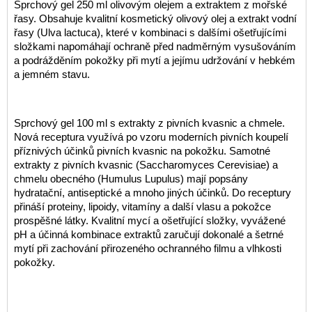
Sprchový gel 250 ml olivovým olejem a extraktem z mořské
řasy. Obsahuje kvalitní kosmetický olivový olej a extrakt vodní
řasy (Ulva lactuca), které v kombinaci s dalšími ošetřujícími
složkami napomáhají ochraně před nadměrným vysušováním
a podrážděním pokožky při mytí a jejímu udržování v hebkém
a jemném stavu.
Sprchový gel 100 ml s extrakty z pivních kvasnic a chmele.
Nová receptura využívá po vzoru moderních pivních koupelí
příznivých účinků pivních kvasnic na pokožku. Samotné
extrakty z pivních kvasnic (Saccharomyces Cerevisiae) a
chmelu obecného (Humulus Lupulus) mají popsány
hydratační, antiseptické a mnoho jiných účinků. Do receptury
přináší proteiny, lipoidy, vitamíny a další vlasu a pokožce
prospěšné látky. Kvalitní mycí a ošetřující složky, vyvážené
pH a účinná kombinace extraktů zaručují dokonalé a šetrné
mytí při zachování přirozeného ochranného filmu a vlhkosti
pokožky.