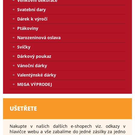
Venkovní dekorace
Svatební dary
Dárek k výročí
Ptákoviny
Narozeninová oslava
Svíčky
Dárkový poukaz
Vánoční dárky
Valentýnské dárky
MEGA VÝPRODEJ
UŠETŘETE
Nakupte v našich dalších e-shopech viz. odkazy v
hlavičce webu a vše zabalíme do jedné zásilky za jedno