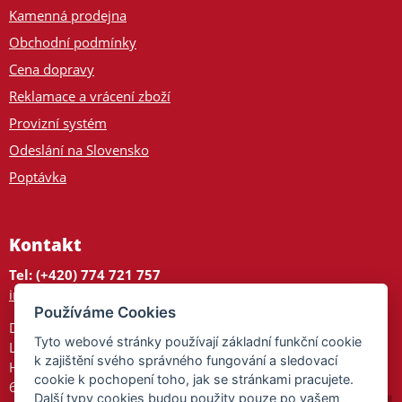
Kamenná prodejna
Obchodní podmínky
Cena dopravy
Reklamace a vrácení zboží
Provizní systém
Odeslání na Slovensko
Poptávka
Kontakt
Tel: (+420) 774 721 757
info@tajnedarky.cz
Používáme Cookies
Dárkové centrum
Tyto webové stránky používají základní funkční cookie
Legionářů 2
k zajištění svého správného fungování a sledovací
Hodonín
cookie k pochopení toho, jak se stránkami pracujete.
695 01
Další typy cookies budou použity pouze po vašem