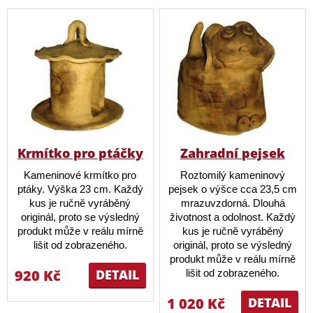
Krmítko pro ptáčky
Zahradní pejsek
Kameninové krmítko pro
Roztomilý kameninový
ptáky. Výška 23 cm. Každý
pejsek o výšce cca 23,5 cm
kus je ručně vyráběný
mrazuvzdorná. Dlouhá
originál, proto se výsledný
životnost a odolnost. Každý
produkt může v reálu mírně
kus je ručně vyráběný
lišit od zobrazeného.
originál, proto se výsledný
produkt může v reálu mírně
920 Kč
DETAIL
lišit od zobrazeného.
1 020 Kč
DETAIL