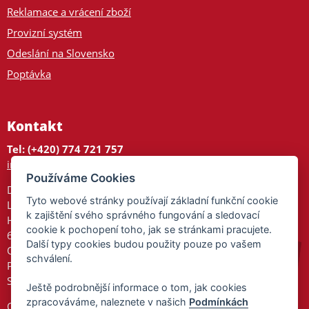
Reklamace a vrácení zboží
Provizní systém
Odeslání na Slovensko
Poptávka
Kontakt
Tel: (+420) 774 721 757
info@tajnedarky.cz
Používáme Cookies
Dárkové centrum
Tyto webové stránky používají základní funkční cookie
Legionářů 2
k zajištění svého správného fungování a sledovací
Hodonín
cookie k pochopení toho, jak se stránkami pracujete.
695 01
Další typy cookies budou použity pouze po vašem
Otevřeno:
schválení.
Po-Pá 9-17
So 9-11:30
Ještě podrobnější informace o tom, jak cookies
zpracováváme, naleznete v našich
Podmínkách
Ochrana osobních údajů