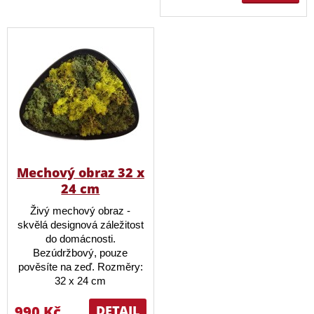
Mechový obraz 32 x
24 cm
Živý mechový obraz -
skvělá designová záležitost
do domácnosti.
Bezúdržbový, pouze
pověsíte na zeď. Rozměry:
32 x 24 cm
990 Kč
DETAIL