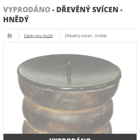
VYPRODÁNO
-
DŘEVĚNÝ SVÍCEN -
HNĚDÝ
Dárky pro muže
Dřevěný svícen - hnědý