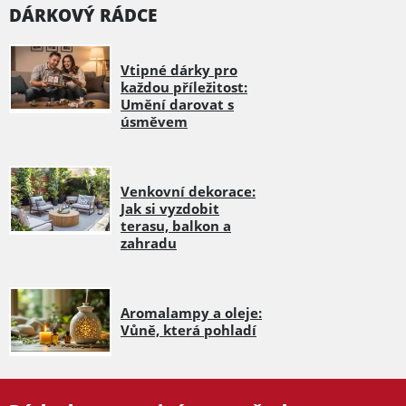
DÁRKOVÝ RÁDCE
Vtipné dárky pro
každou příležitost:
Umění darovat s
úsměvem
Venkovní dekorace:
Jak si vyzdobit
terasu, balkon a
zahradu
Aromalampy a oleje:
Vůně, která pohladí