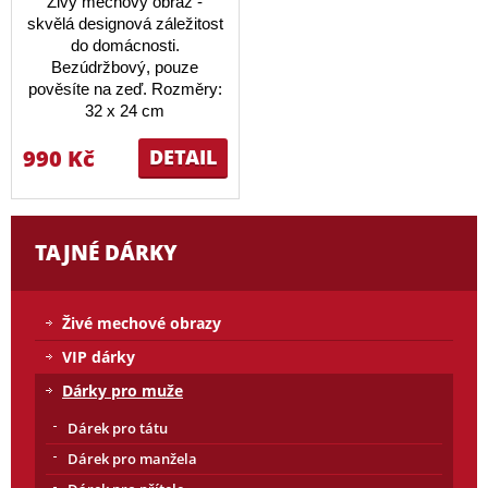
Živý mechový obraz -
skvělá designová záležitost
do domácnosti.
Bezúdržbový, pouze
pověsíte na zeď. Rozměry:
32 x 24 cm
990 Kč
DETAIL
TAJNÉ DÁRKY
Živé mechové obrazy
VIP dárky
Dárky pro muže
Dárek pro tátu
Dárek pro manžela