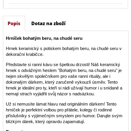
Popis
Dotaz na zboží
Hrníček bohatým beru, na chudé seru
Hrnek keramický s potiskem bohatým beru, na chudé seru v
dekorační krabičce.
Představte si ranní kávu se špetkou drzosti! Náš keramický
hrnek s odvážným heslem "Bohatým beru, na chudé seru" je
nejen skvělým společníkem pro vaše ranní rituály, ale i
dokonalým dárkem, který zaručeně vykouzlí úsměv. Tento
hrnek je ideální pro ty, kteří si rádi užívají humor i u snídaně a
nemají strach vyjádřit svůj názor s nadsázkou.
Už si nemusíte lámat hlavu nad originálním dárkem! Tento
hrníček je perfektní volbou pro přátele, kolegy či rodinné
příslušníky s výjimečným smyslem pro humor. Darujte svým
blízkým dárek, který opravdu zapamatují.