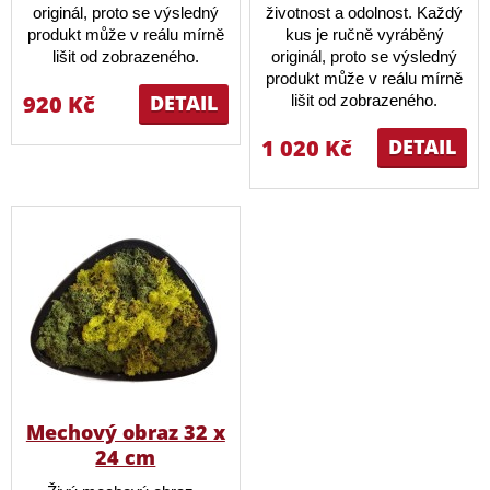
originál, proto se výsledný
životnost a odolnost. Každý
produkt může v reálu mírně
kus je ručně vyráběný
lišit od zobrazeného.
originál, proto se výsledný
produkt může v reálu mírně
920 Kč
DETAIL
lišit od zobrazeného.
1 020 Kč
DETAIL
Mechový obraz 32 x
24 cm