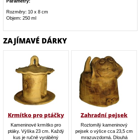
Parametry:
Rozměry: 10 x 8 cm
Objem: 250 ml
ZAJÍMAVÉ DÁRKY
Krmítko pro ptáčky
Zahradní pejsek
Kameninové krmítko pro
Roztomilý kameninový
ptáky. Výška 23 cm. Každý
pejsek o výšce cca 23,5 cm
kus je ručně vyráběný
mrazuvzdorná. Dlouhá