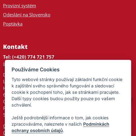
Provizní systém
Odeslání na Slovensko
Poptávka
Kontakt
Tel: (+420) 774 721 757
info@tajnedarky.cz
Používáme Cookies
Dárkové centrum
Tyto webové stránky používají základní funkční cookie
Legionářů 2
k zajištění svého správného fungování a sledovací
Hodonín
cookie k pochopení toho, jak se stránkami pracujete.
695 01
Další typy cookies budou použity pouze po vašem
Otevřeno:
schválení.
Po-Pá 9-17
So 9-11:30
Ještě podrobnější informace o tom, jak cookies
zpracováváme, naleznete v našich
Podmínkách
Ochrana osobních údajů
ochrany osobních údajů
.
Cookies