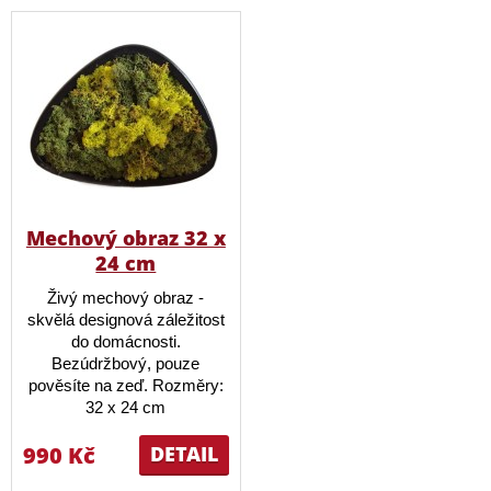
Mechový obraz 32 x
24 cm
Živý mechový obraz -
skvělá designová záležitost
do domácnosti.
Bezúdržbový, pouze
pověsíte na zeď. Rozměry:
32 x 24 cm
990 Kč
DETAIL