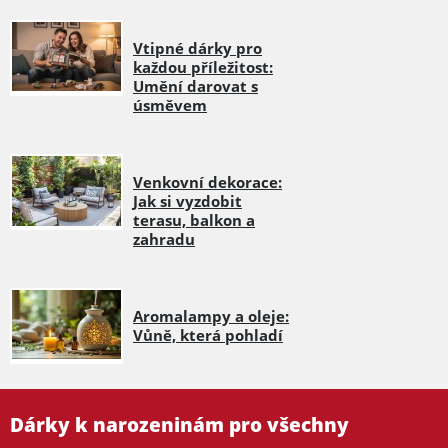
Vtipné dárky pro
každou příležitost:
Umění darovat s
úsměvem
Venkovní dekorace:
Jak si vyzdobit
terasu, balkon a
zahradu
Aromalampy a oleje:
Vůně, která pohladí
Dárky k narozeninám pro všechny