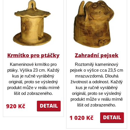
Krmítko pro ptáčky
Zahradní pejsek
Kameninové krmítko pro
Roztomilý kameninový
ptáky. Výška 23 cm. Každý
pejsek o výšce cca 23,5 cm
kus je ručně vyráběný
mrazuvzdorná. Dlouhá
originál, proto se výsledný
životnost a odolnost. Každý
produkt může v reálu mírně
kus je ručně vyráběný
lišit od zobrazeného.
originál, proto se výsledný
produkt může v reálu mírně
920 Kč
DETAIL
lišit od zobrazeného.
1 020 Kč
DETAIL