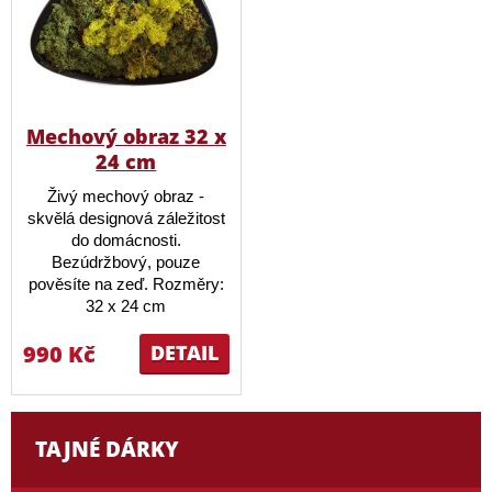
Mechový obraz 32 x
24 cm
Živý mechový obraz -
skvělá designová záležitost
do domácnosti.
Bezúdržbový, pouze
pověsíte na zeď. Rozměry:
32 x 24 cm
990 Kč
DETAIL
TAJNÉ DÁRKY