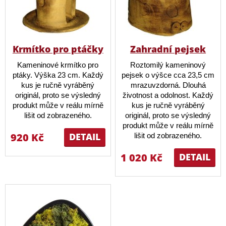
Krmítko pro ptáčky
Zahradní pejsek
Kameninové krmítko pro
Roztomilý kameninový
ptáky. Výška 23 cm. Každý
pejsek o výšce cca 23,5 cm
kus je ručně vyráběný
mrazuvzdorná. Dlouhá
originál, proto se výsledný
životnost a odolnost. Každý
produkt může v reálu mírně
kus je ručně vyráběný
lišit od zobrazeného.
originál, proto se výsledný
produkt může v reálu mírně
920 Kč
DETAIL
lišit od zobrazeného.
1 020 Kč
DETAIL