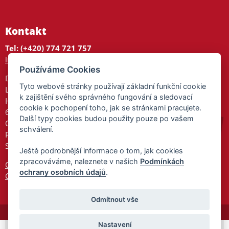
Kontakt
Tel: (+420) 774 721 757
info@tajnedarky.cz
Používáme Cookies
Dárkové centrum
Tyto webové stránky používají základní funkční cookie
Legionářů 2
k zajištění svého správného fungování a sledovací
Hodonín
cookie k pochopení toho, jak se stránkami pracujete.
695 01
Další typy cookies budou použity pouze po vašem
Otevřeno:
schválení.
Po-Pá 9-17
So 9-11:30
Ještě podrobnější informace o tom, jak cookies
zpracováváme, naleznete v našich
Podmínkách
Ochrana osobních údajů
ochrany osobních údajů
.
Cookies
Odmítnout vše
Nastavení