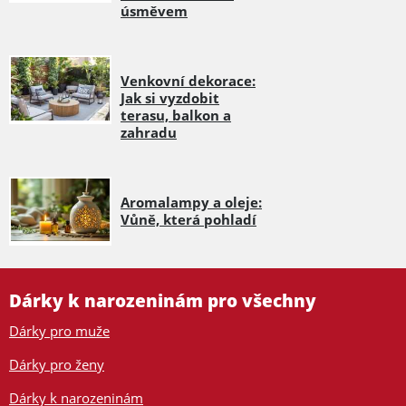
úsměvem
Venkovní dekorace:
Jak si vyzdobit
terasu, balkon a
zahradu
Aromalampy a oleje:
Vůně, která pohladí
Dárky k narozeninám pro všechny
Dárky pro muže
Dárky pro ženy
Dárky k narozeninám