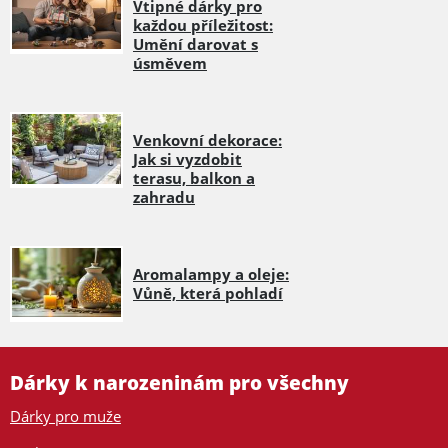
Vtipné dárky pro
každou příležitost:
Umění darovat s
úsměvem
Venkovní dekorace:
Jak si vyzdobit
terasu, balkon a
zahradu
Aromalampy a oleje:
Vůně, která pohladí
Dárky k narozeninám pro všechny
Dárky pro muže