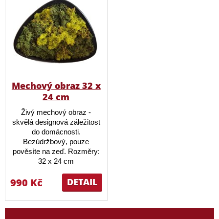
Mechový obraz 32 x
24 cm
Živý mechový obraz -
skvělá designová záležitost
do domácnosti.
Bezúdržbový, pouze
pověsíte na zeď. Rozměry:
32 x 24 cm
990 Kč
DETAIL