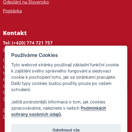
Odeslání na Slovensko
Poptávka
Kontakt
Tel: (+420) 774 721 757
info@tajnedarky.cz
Používáme Cookies
Dárkové centrum
Tyto webové stránky používají základní funkční cookie
Legionářů 2
k zajištění svého správného fungování a sledovací
Hodonín
cookie k pochopení toho, jak se stránkami pracujete.
695 01
Další typy cookies budou použity pouze po vašem
Otevřeno:
schválení.
Po-Pá 9-17
So 9-11:30
Ještě podrobnější informace o tom, jak cookies
zpracováváme, naleznete v našich
Podmínkách
Ochrana osobních údajů
ochrany osobních údajů
.
Cookies
Odmítnout vše