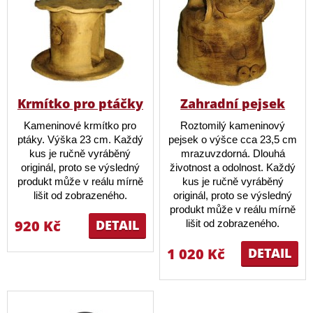
Krmítko pro ptáčky
Zahradní pejsek
Kameninové krmítko pro
Roztomilý kameninový
ptáky. Výška 23 cm. Každý
pejsek o výšce cca 23,5 cm
kus je ručně vyráběný
mrazuvzdorná. Dlouhá
originál, proto se výsledný
životnost a odolnost. Každý
produkt může v reálu mírně
kus je ručně vyráběný
lišit od zobrazeného.
originál, proto se výsledný
produkt může v reálu mírně
920 Kč
DETAIL
lišit od zobrazeného.
1 020 Kč
DETAIL