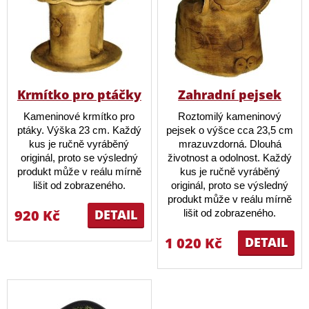
Krmítko pro ptáčky
Zahradní pejsek
Kameninové krmítko pro
Roztomilý kameninový
ptáky. Výška 23 cm. Každý
pejsek o výšce cca 23,5 cm
kus je ručně vyráběný
mrazuvzdorná. Dlouhá
originál, proto se výsledný
životnost a odolnost. Každý
produkt může v reálu mírně
kus je ručně vyráběný
lišit od zobrazeného.
originál, proto se výsledný
produkt může v reálu mírně
920 Kč
DETAIL
lišit od zobrazeného.
1 020 Kč
DETAIL