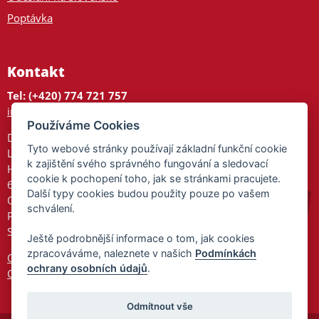
Poptávka
Kontakt
Tel: (+420) 774 721 757
info@tajnedarky.cz
Používáme Cookies
Dárkové centrum
Tyto webové stránky používají základní funkční cookie
Legionářů 2
k zajištění svého správného fungování a sledovací
Hodonín
cookie k pochopení toho, jak se stránkami pracujete.
695 01
Další typy cookies budou použity pouze po vašem
Otevřeno:
schválení.
Po-Pá 9-17
So 9-11:30
Ještě podrobnější informace o tom, jak cookies
zpracováváme, naleznete v našich
Podmínkách
Ochrana osobních údajů
ochrany osobních údajů
.
Cookies
Odmítnout vše