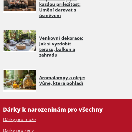
každou příležitost:
Umění darovat s
úsměvem
Venkovní dekorace:
Jak si vyzdobit
terasu, balkon a
zahradu
Aromalampy a oleje:
Vůně, která pohladí
Dárky k narozeninám pro všechny
Dárky pro muže
Dárky pro ženy