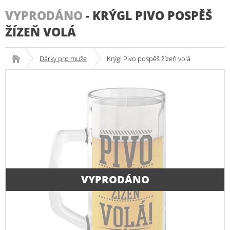
VYPRODÁNO
-
KRÝGL PIVO POSPĚŠ
ŽÍZEŇ VOLÁ
Dárky pro muže
Krýgl Pivo pospěš žízeň volá
VYPRODÁNO