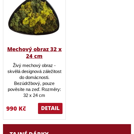
Mechový obraz 32 x
24 cm
Živý mechový obraz -
skvělá designová záležitost
do domácnosti.
Bezúdržbový, pouze
pověsíte na zeď. Rozměry:
32 x 24 cm
990 Kč
DETAIL