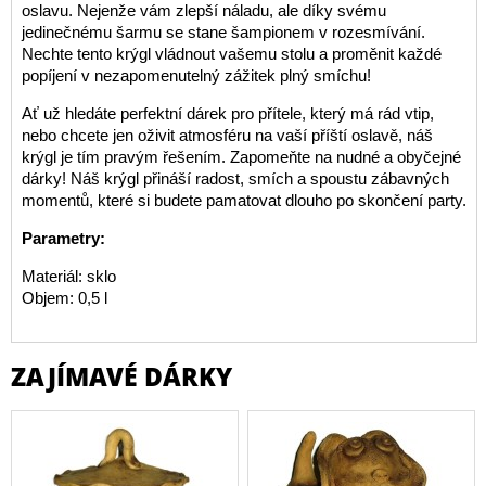
oslavu. Nejenže vám zlepší náladu, ale díky svému
jedinečnému šarmu se stane šampionem v rozesmívání.
Nechte tento krýgl vládnout vašemu stolu a proměnit každé
popíjení v nezapomenutelný zážitek plný smíchu!
Ať už hledáte perfektní dárek pro přítele, který má rád vtip,
nebo chcete jen oživit atmosféru na vaší příští oslavě, náš
krýgl je tím pravým řešením. Zapomeňte na nudné a obyčejné
dárky! Náš krýgl přináší radost, smích a spoustu zábavných
momentů, které si budete pamatovat dlouho po skončení party.
Parametry:
Materiál: sklo
Objem: 0,5 l
ZAJÍMAVÉ DÁRKY