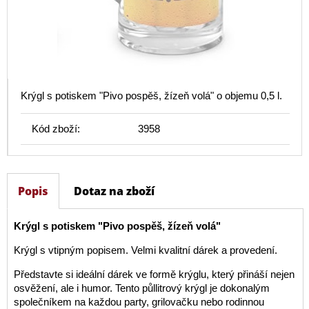
Krýgl s potiskem "Pivo pospěš, žízeň volá" o objemu 0,5 l.
Kód zboží:
3958
Popis
Dotaz na zboží
Krýgl s potiskem "Pivo pospěš, žízeň volá"
Krýgl s vtipným popisem. Velmi kvalitní dárek a provedení.
Představte si ideální dárek ve formě krýglu, který přináší nejen
osvěžení, ale i humor. Tento půllitrový krýgl je dokonalým
společníkem na každou party, grilovačku nebo rodinnou