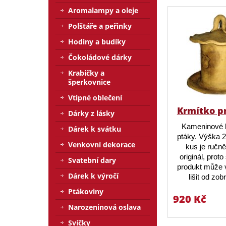
Aromalampy a oleje
Polštáře a peřinky
Hodiny a budíky
Čokoládové dárky
Krabičky a
šperkovnice
Vtipné oblečení
Krmítko p
Dárky z lásky
Kameninové 
Dárek k svátku
ptáky. Výška 
Venkovní dekorace
kus je ručn
originál, prot
Svatební dary
produkt může v
Dárek k výročí
lišit od zo
Ptákoviny
920 Kč
Narozeninová oslava
Svíčky