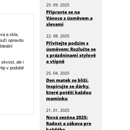
25. 09. 2025
Připravte se na
Vánoce s úsměvem a
slevami
va a skla,
22. 08. 2025
louží opravdu
Přivítejte podzim s
Ideální
úsměvem: Rozlučte se
s prázdninami stylově
a vtipně
skvost, ale i
vtip v podobě
25. 04. 2025
Den matek se blíží.
Inspirujte se dárky,
které potěší každou
maminku
21. 01. 2025
Nová sezóna 2025:
Radost a zábava pro
každého