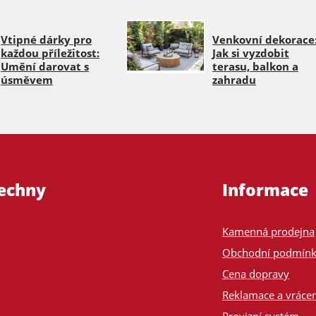
Vtipné dárky pro
Venkovní dekorace
každou příležitost:
Jak si vyzdobit
Umění darovat s
terasu, balkon a
úsměvem
zahradu
šechny
Informace
Kamenná prodejna
Obchodní podmín
Cena dopravy
Reklamace a vrácen