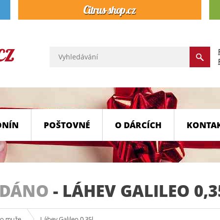
ONÍN
POŠTOVNÉ
O DÁRCÍCH
KONTA
ODÁNO
-
LÁHEV GALILEO 0,3
ro muže
Láhev Galileo 0,35l