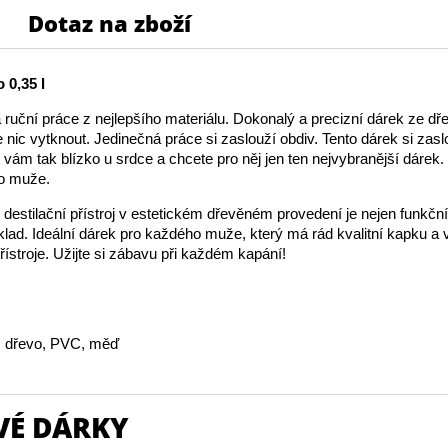
Dotaz na zboží
 0,35 l
ruční práce z nejlepšího materiálu. Dokonalý a precizní dárek ze dře
 nic vytknout. Jedinečná práce si zaslouží obdiv. Tento dárek si zas
e vám tak blízko u srdce a chcete pro něj jen ten nejvybranější dárek. 
o muže.
 destilační přístroj v estetickém dřevěném provedení je nejen funkční 
lad. Ideální dárek pro každého muže, který má rád kvalitní kapku a 
řístroje. Užijte si zábavu při každém kapání!
o, dřevo, PVC, měď
VÉ DÁRKY