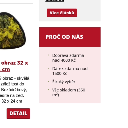
Více článků
PROČ OD NÁS
Doprava zdarma
nad 4000 Kč
obraz 32 x
Dárek zdarma nad
4 cm
1500 Kč
 obraz - skvělá
Široký výběr
záležitost do
Vše skladem (350
 Bezúdržbový,
2
m
)
ěsíte na zeď.
 32 x 24 cm
DETAIL