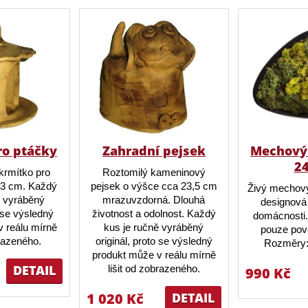
ro ptáčky
Zahradní pejsek
Mechový 
2
krmítko pro
Roztomilý kameninový
23 cm. Každý
pejsek o výšce cca 23,5 cm
Živý mechový
ě vyráběný
mrazuvzdorná. Dlouhá
designová 
o se výsledný
životnost a odolnost. Každý
domácnosti.
 reálu mírně
kus je ručně vyráběný
pouze pov
brazeného.
originál, proto se výsledný
Rozměry:
produkt může v reálu mírně
DETAIL
lišit od zobrazeného.
990 Kč
1 020 Kč
DETAIL