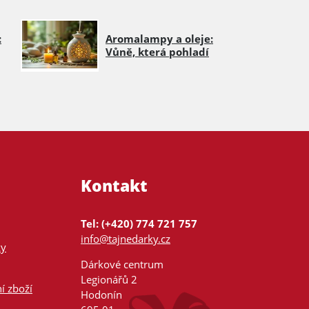
:
Aromalampy a oleje:
Vůně, která pohladí
Kontakt
Tel: (+420) 774 721 757
info@tajnedarky.cz
ky
Dárkové centrum
Legionářů 2
í zboží
Hodonín