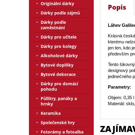
Originální dárky
Popis
Dárky podle zájmů
Dárky podle
Láhev Galileo
zaměstnání
Krásná česká 
Dárky pro učitele
kterému nelze
Dárky pro kolegy
jen ten, kdo j
především pr
Alkoholové dárky
Tento šikovný
Bytové doplňky
designový pok
Bytové dekorace
jedinečného p
Dárky pro domácí
Parametry:
pohodu
Objem: 0,35 l
Půllitry, panáky a
hrnky
Materiál: skl
Keramika
Společenské hry
ZAJÍMA
Fotorámy a fotoalba