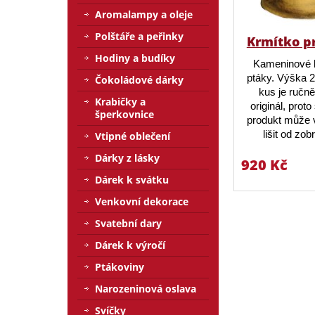
Aromalampy a oleje
Polštáře a peřinky
Krmítko p
Hodiny a budíky
Kameninové 
ptáky. Výška 
Čokoládové dárky
kus je ručn
Krabičky a
originál, prot
šperkovnice
produkt může v
lišit od zo
Vtipné oblečení
Dárky z lásky
920 Kč
Dárek k svátku
Venkovní dekorace
Svatební dary
Dárek k výročí
Ptákoviny
Narozeninová oslava
Svíčky