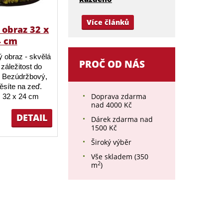
Více článků
obraz 32 x
4 cm
 obraz - skvělá
PROČ OD NÁS
záležitost do
 Bezúdržbový,
ěsíte na zeď.
Doprava zdarma
 32 x 24 cm
nad 4000 Kč
DETAIL
Dárek zdarma nad
1500 Kč
Široký výběr
Vše skladem (350
2
m
)