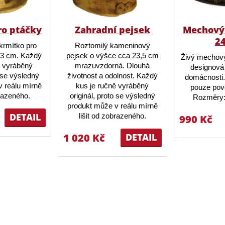
ro ptáčky
Zahradní pejsek
Mechový 
2
krmítko pro
Roztomilý kameninový
23 cm. Každý
pejsek o výšce cca 23,5 cm
Živý mechový
ě vyráběný
mrazuvzdorná. Dlouhá
designová 
o se výsledný
životnost a odolnost. Každý
domácnosti.
 reálu mírně
kus je ručně vyráběný
pouze pov
brazeného.
originál, proto se výsledný
Rozměry:
produkt může v reálu mírně
DETAIL
lišit od zobrazeného.
990 Kč
1 020 Kč
DETAIL