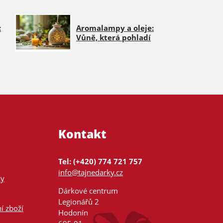
:
Aromalampy a oleje:
Vůně, která pohladí
Kontakt
Tel: (+420) 774 721 757
info@tajnedarky.cz
ky
Dárkové centrum
Legionářů 2
í zboží
Hodonín