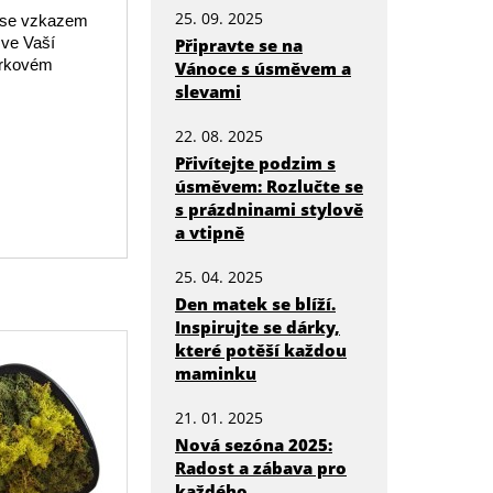
25. 09. 2025
ad se vzkazem
 ve Vaší
Připravte se na
árkovém
Vánoce s úsměvem a
slevami
22. 08. 2025
Přivítejte podzim s
úsměvem: Rozlučte se
s prázdninami stylově
a vtipně
25. 04. 2025
Den matek se blíží.
Inspirujte se dárky,
které potěší každou
maminku
21. 01. 2025
Nová sezóna 2025:
Radost a zábava pro
každého