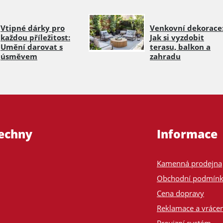
Vtipné dárky pro
Venkovní dekorace
každou příležitost:
Jak si vyzdobit
Umění darovat s
terasu, balkon a
úsměvem
zahradu
šechny
Informace
Kamenná prodejna
Obchodní podmín
Cena dopravy
Reklamace a vrácen