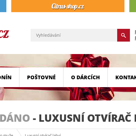
ONÍN
POŠTOVNÉ
O DÁRCÍCH
KONTA
ODÁNO
-
LUXUSNÍ OTVÍRAČ 
ro muže
Luxusní otvírač lahví