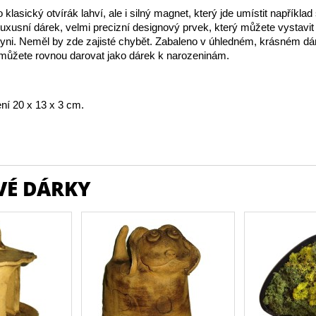
 klasický otvírák lahví, ale i silný magnet, který jde umístit napříkl
Luxusní dárek, velmi precizní designový prvek, který můžete vystavit
yni. Neměl by zde zajisté chybět. Zabaleno v úhledném, krásném d
 můžete rovnou darovat jako dárek k narozeninám.
ní 20 x 13 x 3 cm.
VÉ DÁRKY