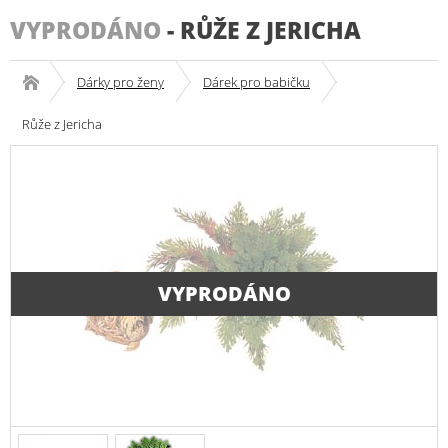
VYPRODÁNO
-
RŮŽE Z JERICHA
Dárky pro ženy
Dárek pro babičku
Růže z Jericha
VYPRODÁNO