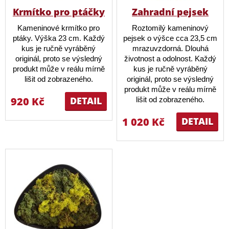
Krmítko pro ptáčky
Zahradní pejsek
Kameninové krmítko pro
Roztomilý kameninový
ptáky. Výška 23 cm. Každý
pejsek o výšce cca 23,5 cm
kus je ručně vyráběný
mrazuvzdorná. Dlouhá
originál, proto se výsledný
životnost a odolnost. Každý
produkt může v reálu mírně
kus je ručně vyráběný
lišit od zobrazeného.
originál, proto se výsledný
produkt může v reálu mírně
920 Kč
DETAIL
lišit od zobrazeného.
1 020 Kč
DETAIL