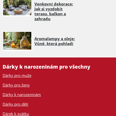
Venkovní dekorace:
Jak si vyzdobit
terasu, balkon a
zahradu
Aromalampy a oleje:
Vůně, která pohladí
Dárky k narozeninám pro všechny
Dárky pro muže
Dárky pro ženy
Dárky k narozeninám
Dárky pro děti
Dárek k svátku