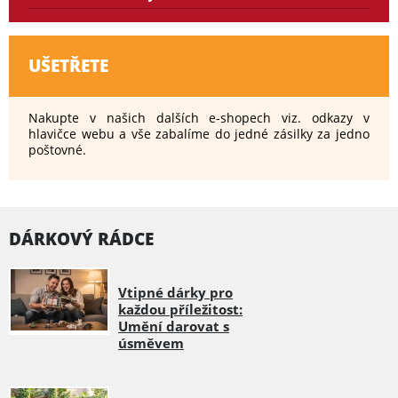
UŠETŘETE
Nakupte v našich dalších e-shopech viz. odkazy v
hlavičce webu a vše zabalíme do jedné zásilky za jedno
poštovné.
DÁRKOVÝ RÁDCE
Vtipné dárky pro
každou příležitost:
Umění darovat s
úsměvem