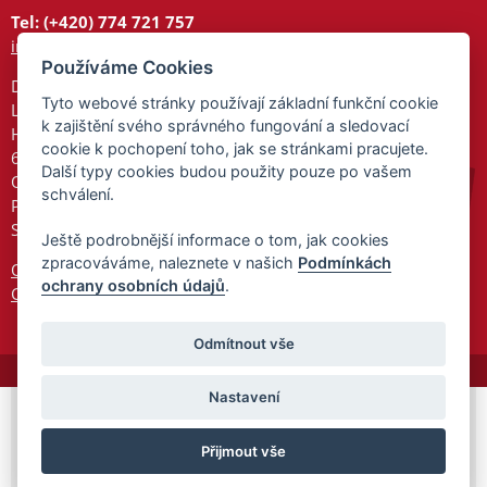
Tel: (+420) 774 721 757
info@tajnedarky.cz
Používáme Cookies
Dárkové centrum
Tyto webové stránky používají základní funkční cookie
Legionářů 2
k zajištění svého správného fungování a sledovací
Hodonín
cookie k pochopení toho, jak se stránkami pracujete.
695 01
Další typy cookies budou použity pouze po vašem
Otevřeno:
schválení.
Po-Pá 9-17
So 9-11:30
Ještě podrobnější informace o tom, jak cookies
zpracováváme, naleznete v našich
Podmínkách
Ochrana osobních údajů
ochrany osobních údajů
.
Cookies
Odmítnout vše
Nastavení
© 2026 Tajnedarky.cz -
Partnerský
Přijmout vše
program
Partner ID: