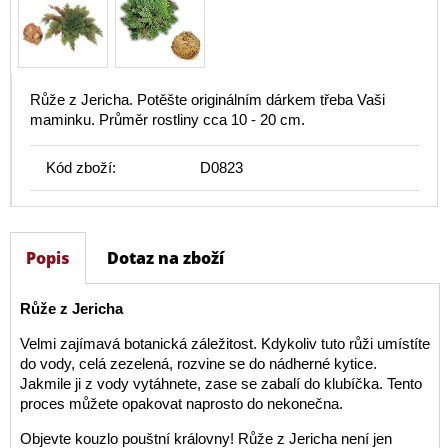
Růže z Jericha. Potěšte originálním dárkem třeba Vaši
maminku. Průměr rostliny cca 10 - 20 cm.
Kód zboží:
D0823
Popis
Dotaz na zboží
Růže z Jericha
Velmi zajímavá botanická záležitost. Kdykoliv tuto růži umístíte
do vody, celá zezelená, rozvine se do nádherné kytice.
Jakmile ji z vody vytáhnete, zase se zabalí do klubíčka. Tento
proces můžete opakovat naprosto do nekonečna.
Objevte kouzlo pouštní královny! Růže z Jericha není jen