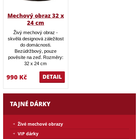
Mechový obraz 32 x
24 cm
Živý mechový obraz -
skvělá designová záležitost
do domácnosti.
Bezúdržbový, pouze
pověsíte na zeď. Rozměry:
32 x 24 cm
990 Kč
DETAIL
TAJNÉ DÁRKY
Živé mechové obrazy
VIP dárky