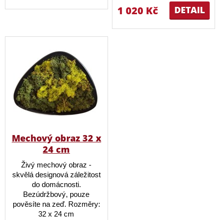
1 020 Kč
DETAIL
Mechový obraz 32 x
24 cm
Živý mechový obraz -
skvělá designová záležitost
do domácnosti.
Bezúdržbový, pouze
pověsíte na zeď. Rozměry:
32 x 24 cm