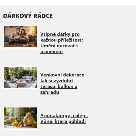
DÁRKOVÝ RÁDCE
Vtipné dárky pro
každou příležitost:
Umění darovat s
úsměvem
Venkovní dekorace:
Jak si vyzdobit
terasu, balkon a
zahradu
Aromalampy a oleje:
Vůně, která pohladí