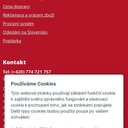
Cena dopravy
Reklamace a vrácení zboží
Provizní systém
Odeslání na Slovensko
Poptávka
Kontakt
Tel: (+420) 774 721 757
info@tajnedarky.cz
Používáme Cookies
Dárkové centrum
Tyto webové stránky používají základní funkční cookie
Legionářů 2
k zajištění svého správného fungování a sledovací
Hodonín
cookie k pochopení toho, jak se stránkami pracujete.
695 01
Další typy cookies budou použity pouze po vašem
Otevřeno:
schválení.
Po-Pá 9-17
So 9-11:30