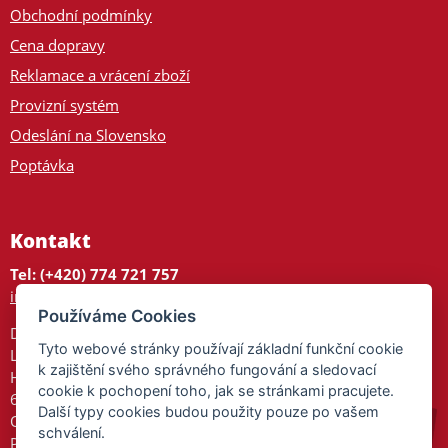
Obchodní podmínky
Cena dopravy
Reklamace a vrácení zboží
Provizní systém
Odeslání na Slovensko
Poptávka
Kontakt
Tel: (+420) 774 721 757
info@tajnedarky.cz
Používáme Cookies
Dárkové centrum
Tyto webové stránky používají základní funkční cookie
Legionářů 2
k zajištění svého správného fungování a sledovací
Hodonín
cookie k pochopení toho, jak se stránkami pracujete.
695 01
Další typy cookies budou použity pouze po vašem
Otevřeno:
schválení.
Po-Pá 9-17