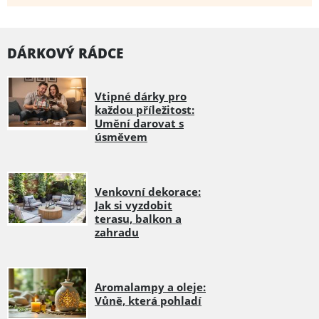
DÁRKOVÝ RÁDCE
Vtipné dárky pro
každou příležitost:
Umění darovat s
úsměvem
Venkovní dekorace:
Jak si vyzdobit
terasu, balkon a
zahradu
Aromalampy a oleje:
Vůně, která pohladí