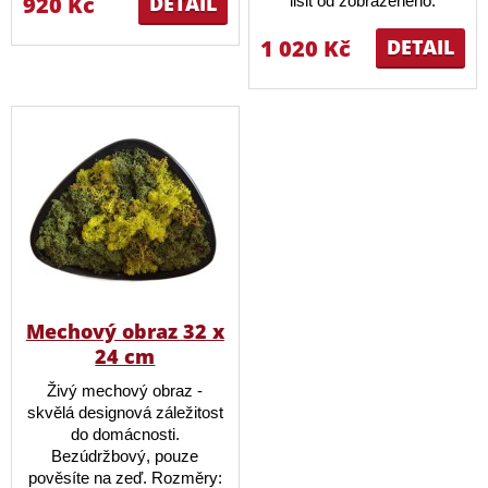
920 Kč
DETAIL
lišit od zobrazeného.
1 020 Kč
DETAIL
Mechový obraz 32 x
24 cm
Živý mechový obraz -
skvělá designová záležitost
do domácnosti.
Bezúdržbový, pouze
pověsíte na zeď. Rozměry: