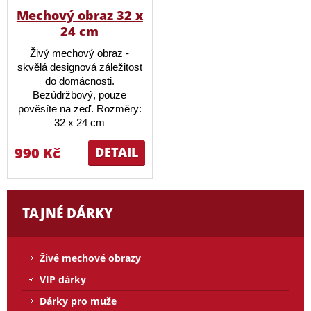
Mechový obraz 32 x
24 cm
Živý mechový obraz -
skvělá designová záležitost
do domácnosti.
Bezúdržbový, pouze
pověsíte na zeď. Rozměry:
32 x 24 cm
990 Kč
DETAIL
TAJNÉ DÁRKY
Živé mechové obrazy
VIP dárky
Dárky pro muže