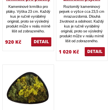
Kameninové krmítko pro
Roztomilý kameninový
ptáky. Výška 23 cm. Každý
pejsek o výšce cca 23,5 cm
kus je ručně vyráběný
mrazuvzdorná. Dlouhá
originál, proto se výsledný
životnost a odolnost. Každý
produkt může v reálu mírně
kus je ručně vyráběný
lišit od zobrazeného.
originál, proto se výsledný
produkt může v reálu mírně
920 Kč
DETAIL
lišit od zobrazeného.
1 020 Kč
DETAIL