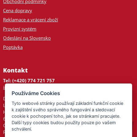
Obchodní podmínky
Cena dopravy
Reklamace a vrácení zboží
Provizní systém
Odeslání na Slovensko
Poptávka
Kontakt
Tel: (+420) 774 721 757
info@tajnedarky.cz
Používáme Cookies
Dárkové centrum
Tyto webové stránky používají základní funkční cookie
Legionářů 2
k zajištění svého správného fungování a sledovací
Hodonín
cookie k pochopení toho, jak se stránkami pracujete.
695 01
Další typy cookies budou použity pouze po vašem
Otevřeno:
schválení.
Po-Pá 9-17