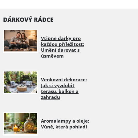
DÁRKOVÝ RÁDCE
Vtipné dárky pro
každou příležitost:
Umění darovat s
úsměvem
Venkovní dekorace:
Jak si vyzdobit
terasu, balkon a
zahradu
Aromalampy a oleje:
Vůně, která pohladí