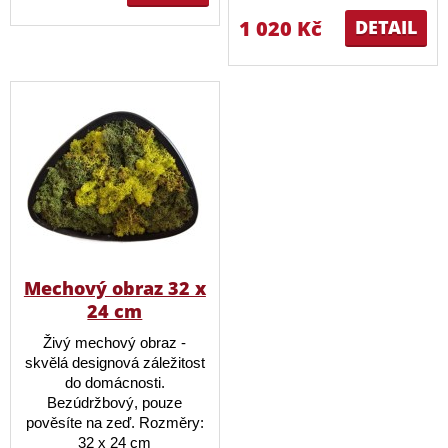
1 020 Kč
DETAIL
Mechový obraz 32 x
24 cm
Živý mechový obraz -
skvělá designová záležitost
do domácnosti.
Bezúdržbový, pouze
pověsíte na zeď. Rozměry:
32 x 24 cm