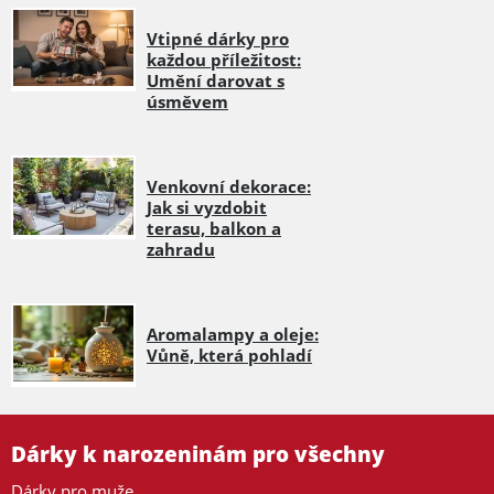
Vtipné dárky pro
každou příležitost:
Umění darovat s
úsměvem
Venkovní dekorace:
Jak si vyzdobit
terasu, balkon a
zahradu
Aromalampy a oleje:
Vůně, která pohladí
Dárky k narozeninám pro všechny
Dárky pro muže