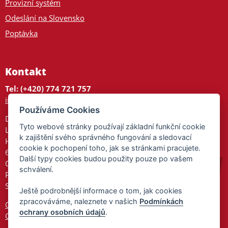
Provizní systém
Odeslání na Slovensko
Poptávka
Kontakt
Tel: (+420) 774 721 757
info@tajnedarky.cz
Používáme Cookies
Dárkové centrum
Tyto webové stránky používají základní funkční cookie
Legionářů 2
k zajištění svého správného fungování a sledovací
Hodonín
cookie k pochopení toho, jak se stránkami pracujete.
695 01
Další typy cookies budou použity pouze po vašem
Otevřeno:
schválení.
Po-Pá 9-17
So 9-11:30
Ještě podrobnější informace o tom, jak cookies
zpracováváme, naleznete v našich
Podmínkách
Ochrana osobních údajů
ochrany osobních údajů
.
Cookies